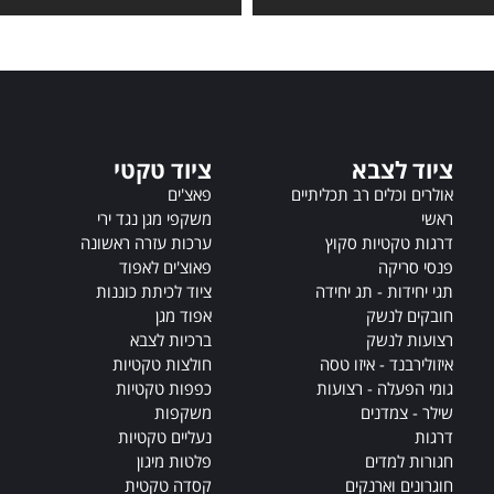
t
e
r
n
a
t
ציוד לצבא
ציוד טקטי
i
v
אולרים וכלים רב תכליתיים
פאצ'ים
e
ראשי
משקפי מגן נגד ירי
:
דרגות טקטיות סקוץ
ערכות עזרה ראשונה
פנסי סריקה
פאוצ'ים לאפוד
תגי יחידות - תג יחידה
ציוד לכיתת כוננות
חובקים לנשק
אפוד מגן
רצועות לנשק
ברכיות לצבא
איזולירבנד - איזו טסה
חולצות טקטיות
גומי הפעלה - רצועות
כפפות טקטיות
שילר - צמדנים
משקפות
דרגות
נעליים טקטיות
חגורות למדים
פלטות מיגון
חוגרונים וארנקים
קסדה טקטית