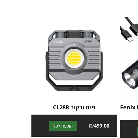
לומנס Fenix ​​PD36
פנס זרקור CL28R
A
₪
499.00
הוספה לסל
A
l
l