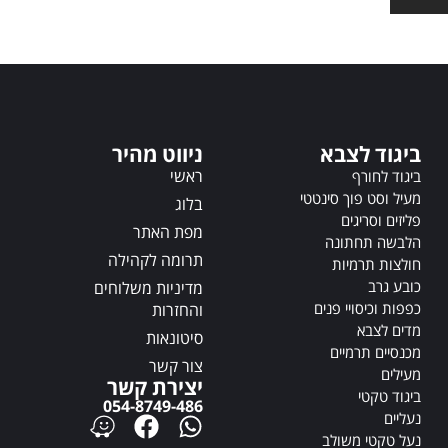
t
t
e
e
r
r
n
n
a
a
t
t
i
ביגוד לצבא
ניווט מהיר
i
v
v
ראשי
ביגוד לחורף
e
e
מעיל וסט פוך סינטטי
:
בלוג
:
פליזים וסריגים
מפת האתר
הלבשה תחתונה
תרומה לקהילה
חולצות תרמיות
כובע גרב
מדיניות משלוחים
כפפות וכיסויי פנים
והחזרות
מדים לצבא
סיטונאות
מכנסיים תרמיים
צור קשר
מעילים
יצירת קשר
ביגוד טקטי
054-8749-486
נעליים
נעל טקטי משולב