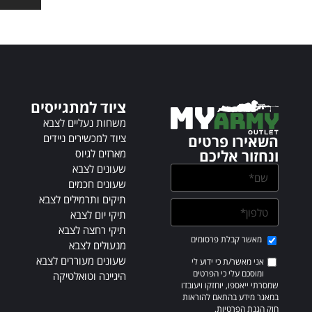
t
e
r
n
a
t
i
ציוד למתגייסים
v
משחות נעליים לצבא
e
ציוד למכשירים ניידים
השאירו פרטים
:
מארזים לגיוס
ונחזור אליכם
שעונים לצבא
שעונים חכמים
תיקים ותרמילים לצבא
תיקי יום לצבא
תיקי רחצה לצבא
מאשר קבלת פרסומים
מנעולים לצבא
שעונים מעוררים לצבא
אני מאשר/ת כי ידוע לי
ומוסכם עלי כי הפרטים
היגיינה וטואלטיקה
שמסרתי ייאספו, יוחזקו ויעובדו
במאגר מידע בהתאם להוראות
חוק הגנת הפרטיות,