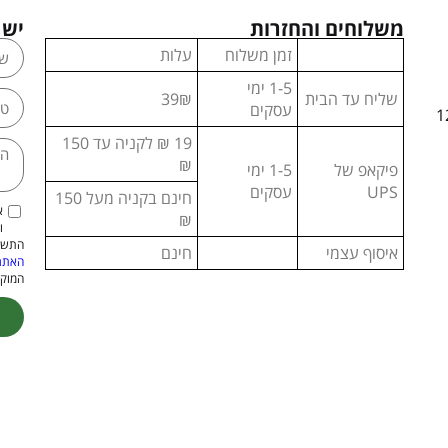
משלוחים והחזרות
יש 
זמן משלוח
עלות
1-5 ימי
שליח עד הבית
39₪
עסקים
) גובה: 4.96 אינץ' (126
19 ₪ לקניה עד 150
₪
פיקאפ של
1-5 ימי
UPS
עסקים
חינם בקניה מעל 150
א
₪
ו
התשמ"א–1981 (כולל תיקון
איסוף עצמי
חינם
האתר
המוקנ
ive: