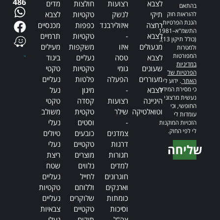
486
לצבא
רצועות
חולצות
מדים
בהתאם
תיקי
לנשק
טקטיות
לצבא
להוראות חוק
הגנת הפרטיות,
רחצה
איזולירבנד
כפפות
מכנסיים
התשמ"א–1981
לצבא
-
טקטיות
תרמיים
(כולל תיקון 13),
מנעולים
איזו
משקפות
מעילים
ולמטרות
המפורטות
לצבא
טסה
נעליים
ביגוד
במדיניות
שעונים
גומי
טקטיות
טקטי
הפרטיות של
מעוררים
הפעלה
פלטות
נעליים
האתר
. ידוע לי
כי מסירת המידע
לצבא
-
מיגון
נעל
נעשית מרצוני
היגיינה
רצועות
קסדה
טקטי
החופשי, וכי
וטואלטיקה
שילר
טקטית
משולב
עומדות לי
-
וסטים
נעלי
הזכויות המוקנות
לי לפי החוק.
צמדנים
כובעים
טיולים
דרגות
טקטיים
נעלי
שליחה
חגורות
מוצרים
ריצת
Alternative:
למדים
נלווים
שטח
חוגרונים
לחייל
נעליים
וארנקים
וללוחם
טקטיות
כומתות
שלוקרים
נעליים
וסיכות
טקטיים
צבאיות
צה"ל
תיקים
נעלי