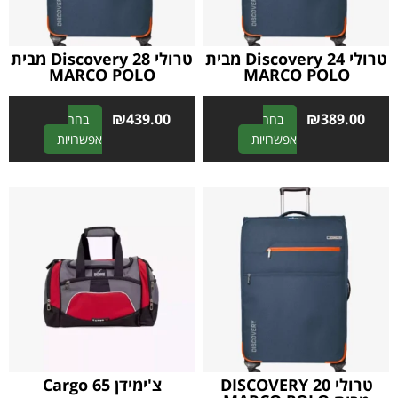
טרולי 24 Discovery מבית
טרולי 28 Discovery מבית
MARCO POLO
MARCO POLO
₪
439.00
₪
389.00
בחר
בחר
A
A
אפשרויות
אפשרויות
l
l
t
t
e
e
r
r
n
n
a
a
t
t
i
i
v
v
e
e
:
:
טרולי DISCOVERY 20
צ'ימידן Cargo 65