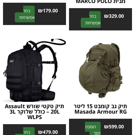
מבית MARCO POLO
₪
179.00
בחר
₪
329.00
בחר
A
אפשרויות
A
אפשרויות
l
l
t
t
e
e
r
r
n
n
a
a
t
t
i
i
v
v
e
e
:
:
תיק גב קומבט 15 ליטר
תיק טקטי שורש Assault
Masada Armour RG
20L – כולל שלוקר 3L
WLPS
₪
599.00
הוספה
₪
479.00
בחר
A
לסל