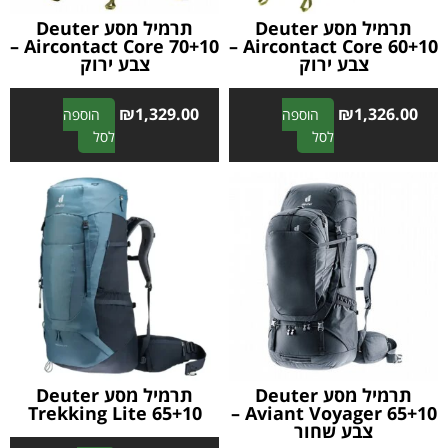
:
תרמיל מסע Deuter
תרמיל מסע Deuter
Aircontact Core 70+10 –
Aircontact Core 60+10 –
צבע ירוק
צבע ירוק
₪
1,329.00
₪
1,326.00
הוספה
הוספה
A
A
לסל
לסל
l
l
t
t
e
e
r
r
n
n
a
a
t
t
i
i
v
v
e
e
:
:
תרמיל מסע Deuter
תרמיל מסע Deuter
Trekking Lite 65+10
Aviant Voyager 65+10 –
צבע שחור