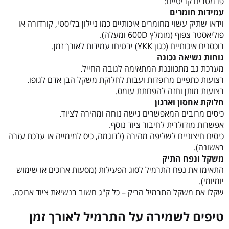
פרמטרים קריטיים:
עמידות חומרים
וידאו שתיק עשוי מחומרים איכותיים כמו ניילון בליסטי, קורדורה או
פוליאסטר צפוף (מומלץ 600D ומעלה).
רוכסנים איכותיים (כגון YKK) יבטיחו עמידות לאורך זמן.
נוחות נשיאה נכונה
מערכת גב מתכווננת המתאימה לגובה החייל.
רצועות כתפיים מרופדות ועבות לחלוקת משקל הבן אדם לגופו.
רצועות מותן וחזה להפחתת עומס.
חלוקת אחסון וארגון
כיסים מרובים המאפשרים גישה נוחה ומהירה לציוד.
אפשרות מודולרית לחיבור ציוד נוסף.
כיסים חיצוניים לשליפה מהירה (לדוגמה, כיס למימייה או ערכת עזרה
ראשונה).
משקל ונפח התיק
התאימו את נפח התרמיל לסוג הפעילות (מסעות ארוכים או שימוש
יומיומי).
שקלו את משקל התרמיל הריק – כל ק"ג חשוב בנשיאת ציוד ארוכה.
טיפים לשמירה על התרמיל לאורך זמן