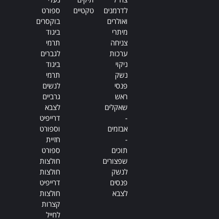
לדרמנים
טקטיים
ספורט
ואולרים
בוקסרים
מיתרי
ביגוד
צניחה
תרמי
ערכות
לגברים
ניקוי
ביגוד
נשק
תרמי
פנסי
לנשים
ראש
גרביים
שאקלים
לצבא
-
דרייפיט
אבזמים
וספורט
-
חזיית
תוכים
ספורט
שפצורים
חולצות
לנשק
חולצות
פנסים
דרייפיט
לצבא
חולצות
קצרות
לחייל