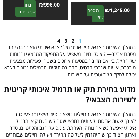
₪
996.00
בחר
₪
1,245.00
הוספה
A
אפשרויות
A
לסל
l
l
t
t
e
e
r
4
3
2
1
r
n
במהלך השירות הצבאי, תיק או תרמיל לצבא איכותי הוא הרבה יותר
n
a
מסתם אביזר—הוא כלי חיוני משפיע על התפקוד המבצעי והנוחות
a
t
של החייל. בין אם מדובר במסעות ארוכים בשטח, פעילות מבצעית
t
i
מורכבת, או יום שגרתי בבסיס, הבחירה תיקים ותרמילים נכונים לצבא
i
v
יכולה להקל משמעותית על השירות.
v
e
e
:
מדוע בחירת תיק או תרמיל איכותי קריטית
:
לשירות הצבאי?
במהלך השירות הצבאי, החיילים נושאים ציוד אישי ומבצעי כבד
לאורך שעות ארוכות ולעיתים בתנאי שטח קשים. תיק או תרמיל
איכותי יאפשר נשיאה נוחה, הפחתת עומס על הגב והכתפיים, סדר
וארגון הציוד כך שיהיה זמין לשליפה מהירה ויעילה. חיילים שבוחרים