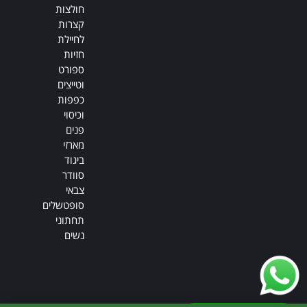
חולצות
קצרות
לחיילת
חזיות
ספורט
וטייצים
כפפות
וכיסוי
פנים
מארזי
ביגוד
סוודר
צבאי
סופטשלים
תחתוני
נשים