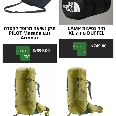
i
i
v
v
e
e
:
:
תיק נסיעות CAMP
תיק נשיאה מרופד לקסדה
DUFFEL מידה XL
דגם PILOT Masada
Armour
₪
749.00
הוספה
₪
399.00
הוספה
A
לסל
A
לסל
l
l
t
t
e
e
r
r
n
n
a
a
t
t
i
i
v
v
e
e
: