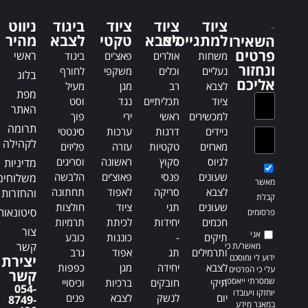
ציוד
ציוד
ציוד
ביגוד
ניווט
למתגייסים
לצבא
טקטי
לצבא
מהיר
השאירו
פרטים
ראשי
משחות
אולרים
פאצ'ים
ביגוד
ונחזור
נעליים
וכלים
משקפי
לחורף
בלוג
אליכם
לצבא
רב
מגן
מעיל
מפת
ציוד
תכליתיים
נגד
וסט
האתר
למכשירים
ראשי
ירי
פוך
תרומה
ניידים
דרגות
ערכות
סינטטי
לקהילה
מארזים
טקטיות
עזרה
פליזים
לגיוס
סקוץ
ראשונה
וסריגים
מדיניות
שעונים
פנסי
פאוצ'ים
הלבשה
משלוחים
מאשר
לצבא
סריקה
לאפוד
תחתונה
והחזרות
קבלת
שעונים
תגי
ציוד
חולצות
סיטונאות
פרסומים
חכמים
יחידות
לכיתת
תרמיות
צור
אני
תיקים
-
כוננות
כובע
קשר
מאשר/ת כי
ותרמילים
תג
אפוד
גרב
ידוע לי ומוסכם
יצירת
לצבא
יחידה
מגן
כפפות
עלי כי הפרטים
קשר
שמסרתי ייאספו,
תיקי
חובקים
ברכיות
וכיסויי
054-
יוחזקו ויעובדו
יום
לנשק
לצבא
פנים
8749-
במאגר מידע