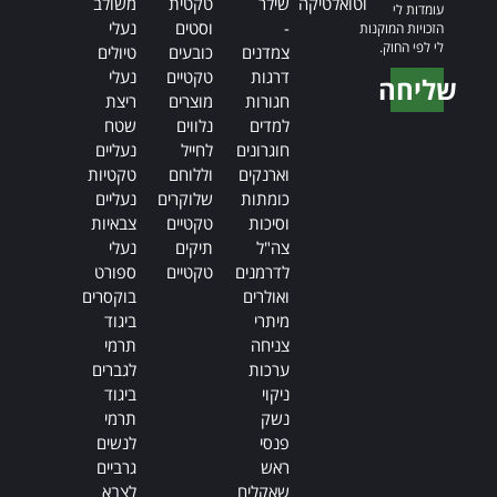
וטואלטיקה
שילר
טקטית
משולב
עומדות לי
-
וסטים
נעלי
הזכויות המוקנות
לי לפי החוק.
צמדנים
כובעים
טיולים
דרגות
טקטיים
נעלי
שליחה
חגורות
מוצרים
ריצת
Alternative:
למדים
נלווים
שטח
חוגרונים
לחייל
נעליים
וארנקים
וללוחם
טקטיות
כומתות
שלוקרים
נעליים
וסיכות
טקטיים
צבאיות
צה"ל
תיקים
נעלי
לדרמנים
טקטיים
ספורט
ואולרים
בוקסרים
מיתרי
ביגוד
צניחה
תרמי
ערכות
לגברים
ניקוי
ביגוד
נשק
תרמי
פנסי
לנשים
ראש
גרביים
שאקלים
לצבא