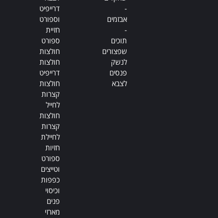
-
דרייפיט
אבזמים
וספורט
-
חזיית
תוכים
ספורט
שפצורים
חולצות
לנשק
חולצות
פנסים
דרייפיט
לצבא
חולצות
קצרות
לחייל
חולצות
קצרות
לחיילת
חזיות
ספורט
וטייצים
כפפות
וכיסוי
פנים
מארזי