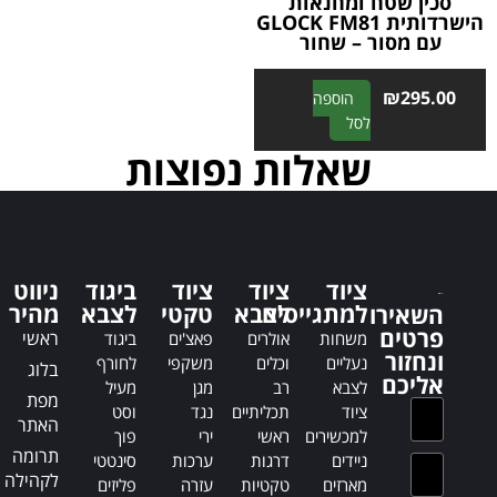
סכין שטח ומחנאות
הישרדותית GLOCK FM81
עם מסור – שחור
₪
295.00
הוספה
A
לסל
l
שאלות נפוצות
t
e
r
n
a
ציוד
ציוד
ציוד
ביגוד
ניווט
t
למתגייסים
לצבא
טקטי
לצבא
מהיר
השאירו
i
פרטים
ראשי
משחות
אולרים
פאצ'ים
ביגוד
v
ונחזור
נעליים
וכלים
משקפי
לחורף
e
בלוג
אליכם
לצבא
רב
מגן
מעיל
:
מפת
ציוד
תכליתיים
נגד
וסט
האתר
למכשירים
ראשי
ירי
פוך
תרומה
ניידים
דרגות
ערכות
סינטטי
לקהילה
מארזים
טקטיות
עזרה
פליזים