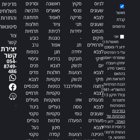
לגיוס
סקוץ
ראשונה
וסריגים
מדיניות
שעונים
פנסי
פאוצ'ים
הלבשה
משלוחים
מאשר
לצבא
סריקה
לאפוד
תחתונה
והחזרות
קבלת
שעונים
תגי
ציוד
חולצות
סיטונאות
פרסומים
חכמים
יחידות
לכיתת
תרמיות
צור
אני
תיקים
-
כוננות
כובע
קשר
מאשר/ת כי
ותרמילים
תג
אפוד
גרב
ידוע לי ומוסכם
יצירת
לצבא
יחידה
מגן
כפפות
עלי כי הפרטים
קשר
שמסרתי ייאספו,
תיקי
חובקים
ברכיות
וכיסויי
054-
יוחזקו ויעובדו
יום
לנשק
לצבא
פנים
8749-
במאגר מידע
486
לצבא
רצועות
חולצות
מדים
בהתאם
תיקי
לנשק
טקטיות
לצבא
להוראות חוק
הגנת הפרטיות,
רחצה
איזולירבנד
כפפות
מכנסיים
התשמ"א–1981
לצבא
-
טקטיות
תרמיים
(כולל תיקון 13),
מנעולים
איזו
משקפות
מעילים
ולמטרות
המפורטות
לצבא
טסה
נעליים
ביגוד
במדיניות
שעונים
גומי
טקטיות
טקטי
הפרטיות של
מעוררים
הפעלה
פלטות
נעליים
האתר
. ידוע לי
כי מסירת המידע
לצבא
-
מיגון
נעל
נעשית מרצוני
היגיינה
רצועות
קסדה
טקטי
החופשי, וכי