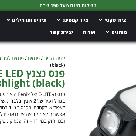
משלוח חינם מעל 150 ש"ח
ציוד טקטי
ציוד קמפינג
תיקים ותרמילים
מותגים
אודות
יצירת קשר
עמוד הבית
/
פנסים
/
פנסים לעבוד
(black)
פנס נצנ
shlight (black)
פנס ה--LITE
ובנוי חזק במיוחד – זהו פנס קומפק