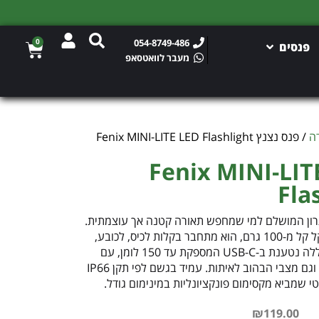
0
054-8749-486
פנסים
מעבר לוואטסאפ
ה
/ פנס נצנץ Fenix MINI-LITE LED Flashlight
ץ Fenix MINI-LITE LED
Fla
E של Fenix הוא הפתרון המושלם למי שמחפש תאורה קטנה אך עוצמתית.
בגודל זעיר של 2 אינץ' בלבד ומשקל קל מ-100 גרם, הוא מתחבר בקלות לכיס, לכובע,
לאפוד או לקסדה. הפנס מצויד בסוללה נטענת ב-USB-C המספקת עד 150 לומן, עם
אפשרות לאור קריאה אדום או כחול וגם מצבי הבהוב לאיתות. עמיד בגשם לפי תקן IP66
טי שמביא מקסימום פונקציונליות במינימום גודל.
₪
119.00