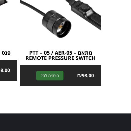
מתאם PTT – 05 / AER-05 –
פנס 1200 לומנס FENIX E18R
REMOTE PRESSURE SWITCH
49.00
A
₪
98.00
הוספה לסל
l
t
e
r
n
a
t
i