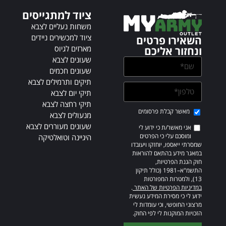
v
ציוד למתגייסים
e
:
משחות נעליים לצבא
ציוד למכשירים ניידים
השאירו פרטים
מארזים לגיוס
ונחזור אליכם
שעונים לצבא
שעונים חכמים
תיקים ותרמילים לצבא
תיקי יום לצבא
תיקי רחצה לצבא
מאשר קבלת פרסומים
מנעולים לצבא
שעונים מעוררים לצבא
אני מאשר/ת כי ידוע לי
ומוסכם עלי כי הפרטים
היגיינה וטואלטיקה
שמסרתי ייאספו, יוחזקו ויעובדו
במאגר מידע בהתאם להוראות
חוק הגנת הפרטיות,
התשמ"א–1981 (כולל תיקון
13), ולמטרות המפורטות
במדיניות הפרטיות של האתר
.
ידוע לי כי מסירת המידע נעשית
מרצוני החופשי, וכי עומדות לי
הזכויות המוקנות לי לפי החוק.