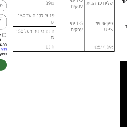
וד
שליח עד הבית
39₪
עסקים
19 ₪ לקניה עד 150
₪
פיקאפ של
1-5 ימי
ה
UPS
עסקים
חינם בקניה מעל 150
א
₪
ו
התשמ"א–1981 (כולל תיקון
איסוף עצמי
חינם
האתר
המוקנ
ive: