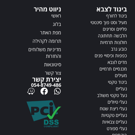
v
e
ביגוד לצבא
ניווט מהיר
e
:
ראשי
:
ביגוד לחורף
מעיל וסט פוך סינטטי
בלוג
פליזים וסריגים
מפת האתר
הלבשה תחתונה
תרומה לקהילה
חולצות תרמיות
כובע גרב
מדיניות משלוחים
כפפות וכיסויי פנים
והחזרות
מדים לצבא
סיטונאות
מכנסיים תרמיים
צור קשר
מעילים
יצירת קשר
ביגוד טקטי
054-8749-486
נעליים
נעל טקטי משולב
נעלי טיולים
נעלי ריצת שטח
נעליים טקטיות
נעליים צבאיות
נעלי ספורט