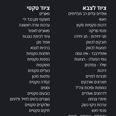
e
ציוד לצבא
ציוד טקטי
:
אולרים וכלים רב תכליתיים
פאצ'ים
ראשי
משקפי מגן נגד ירי
דרגות טקטיות סקוץ
ערכות עזרה ראשונה
פנסי סריקה
פאוצ'ים לאפוד
תגי יחידות - תג יחידה
ציוד לכיתת כוננות
חובקים לנשק
אפוד מגן
רצועות לנשק
ברכיות לצבא
איזולירבנד - איזו טסה
חולצות טקטיות
גומי הפעלה - רצועות
כפפות טקטיות
שילר - צמדנים
משקפות
דרגות
נעליים טקטיות
חגורות למדים
פלטות מיגון
חוגרונים וארנקים
קסדה טקטית
כומתות וסיכות צה"ל
וסטים
לדרמנים ואולרים
כובעים טקטיים
מיתרי צניחה
מוצרים נלווים לחייל וללוחם
ערכות ניקוי נשק
שלוקרים טקטיים
פנסי ראש
תיקים טקטיים