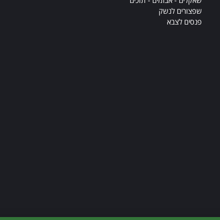
שאקלים - אבזמים - תוכים
שפצורים לנשק
פנסים לצבא