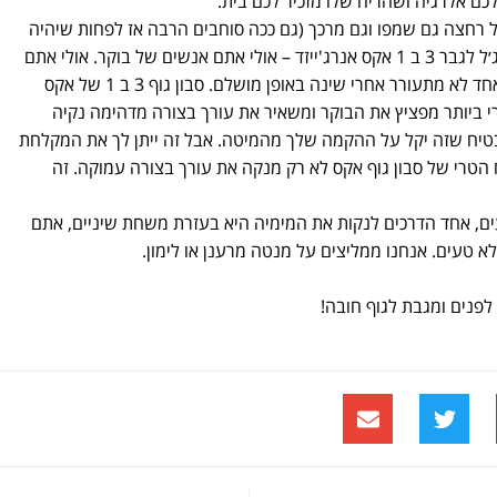
ם אלרגיה ושהריח שלו מזכיר לכם בית.
גל רחצה גם שמפו וגם מרכך (גם ככה סוחבים הרבה אז לפחות שיהיה
לזה מספר שימושים). אנחנו עפנו על ג׳ל לגבר 3 ב 1 אקס אנרג'ייזד – אולי אתם אנשים של בוקר. אולי אתם
אנשים של לילה. זה לא משנה … אף אחד לא מתעורר אחרי שינה באופן מושלם. סבון גוף 3 ב 1 של אקס
וחו הטרי ביותר מפציץ את הבוקר ומשאיר את עורך בצורה מדהימה נקיה
בטיח שזה יקל על ההקמה שלך מהמיטה. אבל זה ייתן לך את המקלחת
 הטרי של סבון גוף אקס לא רק מנקה את עורך בצורה עמוקה. זה
ים, אחד הדרכים לנקות את המימיה היא בעזרת משחת שיניים, אתם
טעים. אנחנו ממליצים על מנטה מרענן או לימון.
פנים ומגבת לגוף חובה!