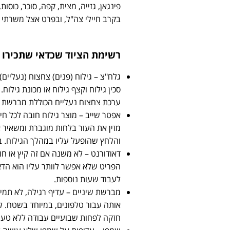
פינגאן, גזייה, מצית, קפה, סוכר, כוסו
בקרב חיילי צה"ל, ובפרט אצל משרתי מ
רשימת הציוד שכדאי שתכירו ו
גלח"צ – גילוח (פנים) צחצוח (נעליים)
סכין גילוח וקצף גילוח או מכונת גילוח.
ערכת צחצוח נעליים הכוללת מברשת ו
אפטר שייב – מוצר גילוח חובה לכל חי
מזין את העור בלחות מוגברת ומשאיר א
והלחץ שהופעל עליו במהלך הגילוח. ב
דאודורנט – לא משנה אם זה קיץ או חורף 90% מהזמן יהיה לכם חם! ככה זה ב
הפריט שלא אפשר לוותר עליו הוא הדא
לעבוד שעות נוספות.
מברשת שיניים – עדיף רגילה, לא תמי
אותה עבור טלפונים, במיוחד בשטח.
חזקה לפחות שבועיים עבודה ללא טעי