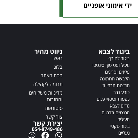
ידי אימוני אופניים
ביגוד לצבא
ניווט מהיר
ראשי
ביגוד לחורף
מעיל וסט פוך סינטטי
בלוג
פליזים וסריגים
מפת האתר
הלבשה תחתונה
תרומה לקהילה
חולצות תרמיות
כובע גרב
מדיניות משלוחים
כפפות וכיסויי פנים
והחזרות
מדים לצבא
סיטונאות
מכנסיים תרמיים
צור קשר
מעילים
יצירת קשר
ביגוד טקטי
054-8749-486
נעליים