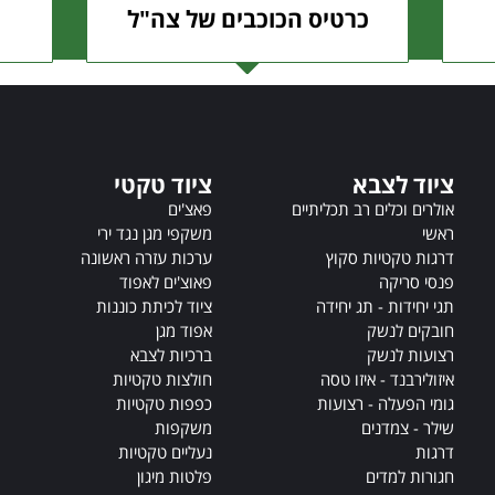
כרטיס הכוכבים של צה"ל
ציוד לצבא
ציוד טקטי
אולרים וכלים רב תכליתיים
פאצ'ים
ראשי
משקפי מגן נגד ירי
דרגות טקטיות סקוץ
ערכות עזרה ראשונה
פנסי סריקה
פאוצ'ים לאפוד
תגי יחידות - תג יחידה
ציוד לכיתת כוננות
חובקים לנשק
אפוד מגן
רצועות לנשק
ברכיות לצבא
איזולירבנד - איזו טסה
חולצות טקטיות
גומי הפעלה - רצועות
כפפות טקטיות
שילר - צמדנים
משקפות
דרגות
נעליים טקטיות
חגורות למדים
פלטות מיגון