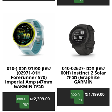
l
l
t
t
e
e
r
r
n
n
a
a
t
t
i
i
v
v
e
e
:
:
שעון חכם 010-02627-
שעון ספורט חכם (010-
02971-01H)
00H) Instinct 2 Solar
Graphite) מבית
(Forerunner 570
Imperial Amp (47mm
GARMIN
מבית GARMIN
₪
1,199.00
הוספה
₪
2,399.00
הוספה
A
לסל
A
לסל
l
l
t