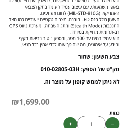
הוא משלב טעינה סולארית המאפשרת להאריך את חיי הסוללה
באופן משמעותי, עם עיצוב עמיד העומד בתקן הצבאי
האמריקאי (MIL-STD-810G) לחום וזעזועים.
השעון כולל פנס LED מובנה, מצבים טקטיים ייעודיים כמו מצב
התגנבות (Stealth Mode) ומתג השבתה, ומערכת ניווט GPS
רב-תחומית מדויקת במיוחד.
הוא עמיד במים עד 100 מטר, ומספק ניטור בריאות מקיף
ומידע על אימונים, מה שהופך אותו לכלי אמין בכל תנאי.
צבע השעון: שחור
מק"ט של הספק: 010-02805-03H
לא ניתן לממש קופון על מוצר זה.
₪
1,699.00
+
−