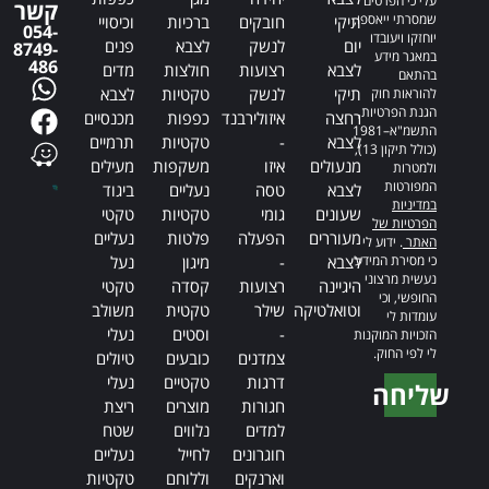
עלי כי הפרטים
קשר
שמסרתי ייאספו,
תיקי
חובקים
ברכיות
וכיסויי
054-
יוחזקו ויעובדו
יום
לנשק
לצבא
פנים
8749-
במאגר מידע
486
לצבא
רצועות
חולצות
מדים
בהתאם
תיקי
לנשק
טקטיות
לצבא
להוראות חוק
הגנת הפרטיות,
רחצה
איזולירבנד
כפפות
מכנסיים
התשמ"א–1981
לצבא
-
טקטיות
תרמיים
(כולל תיקון 13),
מנעולים
איזו
משקפות
מעילים
ולמטרות
המפורטות
לצבא
טסה
נעליים
ביגוד
במדיניות
שעונים
גומי
טקטיות
טקטי
הפרטיות של
מעוררים
הפעלה
פלטות
נעליים
האתר
. ידוע לי
כי מסירת המידע
לצבא
-
מיגון
נעל
נעשית מרצוני
היגיינה
רצועות
קסדה
טקטי
החופשי, וכי
וטואלטיקה
שילר
טקטית
משולב
עומדות לי
-
וסטים
נעלי
הזכויות המוקנות
לי לפי החוק.
צמדנים
כובעים
טיולים
דרגות
טקטיים
נעלי
שליחה
חגורות
מוצרים
ריצת
Alternative:
למדים
נלווים
שטח
חוגרונים
לחייל
נעליים
וארנקים
וללוחם
טקטיות