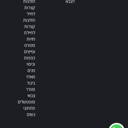
לצבא
חולצות
קצרות
לחייל
חולצות
קצרות
לחיילת
חזיות
ספורט
וטייצים
כפפות
וכיסוי
פנים
מארזי
ביגוד
סוודר
צבאי
סופטשלים
תחתוני
נשים