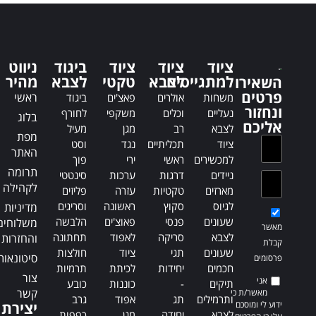
t
e
e
r
r
n
n
a
ציוד
ציוד
ציוד
ביגוד
ניווט
a
t
למתגייסים
לצבא
טקטי
לצבא
מהיר
השאירו
t
i
פרטים
ראשי
משחות
אולרים
פאצ'ים
ביגוד
i
v
ונחזור
נעליים
וכלים
משקפי
לחורף
בלוג
v
e
אליכם
לצבא
רב
מגן
מעיל
e
:
מפת
ציוד
תכליתיים
נגד
וסט
:
האתר
למכשירים
ראשי
ירי
פוך
תרומה
ניידים
דרגות
ערכות
סינטטי
לקהילה
מארזים
טקטיות
עזרה
פליזים
לגיוס
סקוץ
ראשונה
וסריגים
מדיניות
שעונים
פנסי
פאוצ'ים
הלבשה
משלוחים
מאשר
לצבא
סריקה
לאפוד
תחתונה
והחזרות
קבלת
שעונים
תגי
ציוד
חולצות
סיטונאות
פרסומים
חכמים
יחידות
לכיתת
תרמיות
צור
אני
תיקים
-
כוננות
כובע
קשר
מאשר/ת כי
ותרמילים
תג
אפוד
גרב
ידוע לי ומוסכם
יצירת
לצבא
יחידה
מגן
כפפות