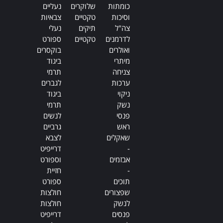
כומתות
שלוקרים
נעליים
וסיכות
טקטיים
צבאיות
צה"ל
תיקים
נעלי
לדרמנים
טקטיים
ספורט
ואולרים
בוקסרים
מיתרי
ביגוד
צניחה
תרמי
ערכות
לגברים
ניקוי
ביגוד
נשק
תרמי
פנסי
לנשים
ראש
גרביים
שאקלים
לצבא
-
דרייפיט
אבזמים
וספורט
-
חזיית
תוכים
ספורט
שפצורים
חולצות
לנשק
חולצות
פנסים
דרייפיט