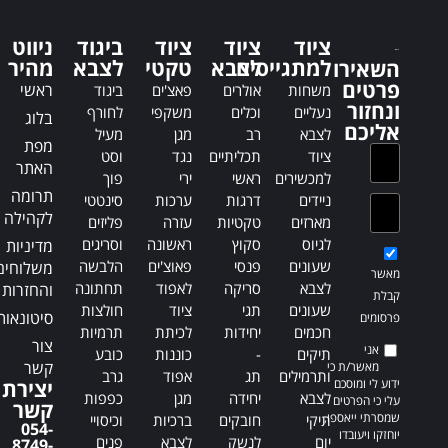
r
r
n
n
ציוד
ציוד
ציוד
ביגוד
ניווט
a
a
למתגייסים
לצבא
טקטי
לצבא
מהיר
השאירו
t
t
פרטים
ראשי
משחות
אולרים
פאצ'ים
ביגוד
i
i
ונחזור
נעליים
וכלים
משקפי
לחורף
בלוג
v
v
אליכם
לצבא
רב
מגן
מעיל
e
e
מפת
ציוד
תכליתיים
נגד
וסט
:
:
האתר
למכשירים
ראשי
ירי
פוך
תרומה
ניידים
דרגות
ערכות
סינטטי
לקהילה
מארזים
טקטיות
עזרה
פליזים
לגיוס
סקוץ
ראשונה
וסריגים
מדיניות
שעונים
פנסי
פאוצ'ים
הלבשה
משלוחים
מאשר
לצבא
סריקה
לאפוד
תחתונה
והחזרות
קבלת
שעונים
תגי
ציוד
חולצות
סיטונאות
פרסומים
חכמים
יחידות
לכיתת
תרמיות
צור
אני
תיקים
-
כוננות
כובע
קשר
מאשר/ת כי
ותרמילים
תג
אפוד
גרב
ידוע לי ומוסכם
יצירת
לצבא
יחידה
מגן
כפפות
עלי כי הפרטים
קשר
שמסרתי ייאספו,
תיקי
חובקים
ברכיות
וכיסויי
054-
יוחזקו ויעובדו
יום
לנשק
לצבא
פנים
8749-