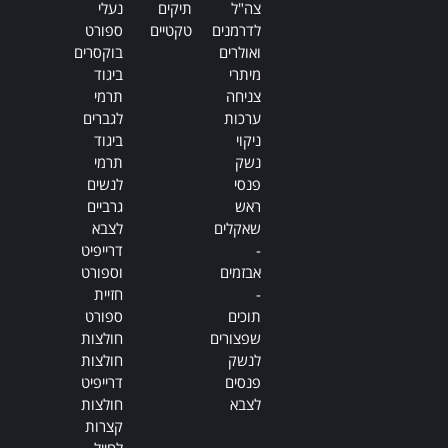
צה"ל
תיקים
נעלי
לדרמנים
טקטיים
ספורט
ואולרים
בוקסרים
מיתרי
ביגוד
צניחה
תרמי
ערכות
לגברים
ניקוי
ביגוד
נשק
תרמי
פנסי
לנשים
ראש
גרביים
שאקלים
לצבא
-
דרייפיט
אבזמים
וספורט
-
חזיית
תוכים
ספורט
שפצורים
חולצות
לנשק
חולצות
פנסים
דרייפיט
לצבא
חולצות
קצרות
לחייל