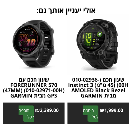
אולי יעניין אותך גם:
שעון חכם (010-02936-
שעון חכם עם
00H) (45 מ"מ) Instinct 3
FORERUNNER 570
(47MM) (010-02971-00H)
AMOLED Black Bezel
מבית GARMIN
GPS מבית GARMIN
₪
2,399.00
₪
1,999.00
הוספה
הוספה
A
A
לסל
לסל
l
l
t
t