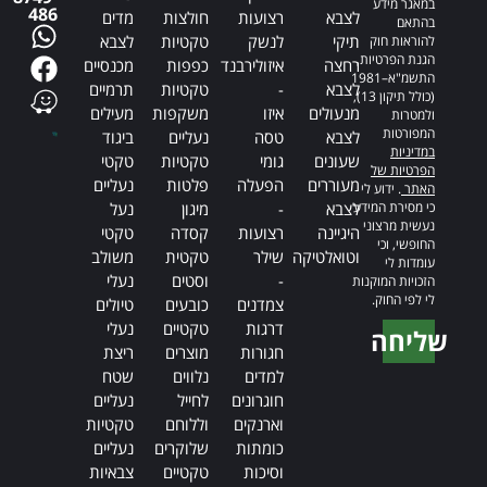
במאגר מידע
486
לצבא
רצועות
חולצות
מדים
בהתאם
תיקי
לנשק
טקטיות
לצבא
להוראות חוק
הגנת הפרטיות,
רחצה
איזולירבנד
כפפות
מכנסיים
התשמ"א–1981
לצבא
-
טקטיות
תרמיים
(כולל תיקון 13),
מנעולים
איזו
משקפות
מעילים
ולמטרות
המפורטות
לצבא
טסה
נעליים
ביגוד
במדיניות
שעונים
גומי
טקטיות
טקטי
הפרטיות של
מעוררים
הפעלה
פלטות
נעליים
האתר
. ידוע לי
כי מסירת המידע
לצבא
-
מיגון
נעל
נעשית מרצוני
היגיינה
רצועות
קסדה
טקטי
החופשי, וכי
וטואלטיקה
שילר
טקטית
משולב
עומדות לי
-
וסטים
נעלי
הזכויות המוקנות
לי לפי החוק.
צמדנים
כובעים
טיולים
דרגות
טקטיים
נעלי
שליחה
חגורות
מוצרים
ריצת
Alternative:
למדים
נלווים
שטח
חוגרונים
לחייל
נעליים
וארנקים
וללוחם
טקטיות
כומתות
שלוקרים
נעליים
וסיכות
טקטיים
צבאיות