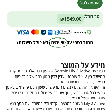
הוספה לסל
Alternative:
סך הכל:
₪1549.00
החזר כספי עד
90 ימים
(לא כולל משלוח)
מידע על המוצר
הכירי את Garmin Lily 2 Active – שעון חכם אלגנטי ומתקדם
המשלב בין עיצוב אופנתי ועדין לבין מגוון רחב של פונקציות
בריאות, כושר וחיבוריות חכמה.
זהו הפתרון המושלם לנשים המחפשות שעון חכם שישתלב באופן
טבעי בכל סגנון לבוש, תוך שמירה על יכולות מתקדמות לניהול
אורח חיים פעיל ובריא.
Lily 2 Active מעוצב במראה יוקרתי ודק במיוחד, עם מסך מגע
איכותי ודפוס ייחודי המסתיר את התצוגה כאשר היא כבויה ומעניק