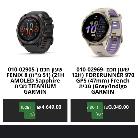
e
e
r
r
n
n
a
a
t
t
i
i
v
v
e
e
:
:
שעון חכם 010-02969-
שעון חכם (010-02905-
12H) FORERUNNER 970
21H) (51 מ"מ) FENIX 8
AMOLED Sapphire
GPS (47mm) French
Gray/Indigo) מבית
TITANIUM מבית
GARMIN
GARMIN
₪
4,649.00
₪
3,049.00
הוספה
הוספה
A
A
לסל
לסל
l
l
t
t
e
e