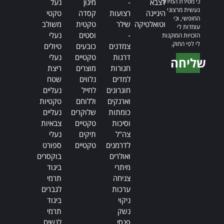
כי מסירת המידע
לצבא
-
מיגון
נעל
נעשית מרצוני
היגיינה
רצועות
קסדה
טקטי
החופשי, וכי
וטואלטיקה
שילר
טקטית
משולב
עומדות לי
-
וסטים
נעלי
הזכויות המוקנות
לי לפי החוק.
צמדנים
כובעים
טיולים
דרגות
טקטיים
נעלי
שליחה
חגורות
מוצרים
ריצת
Alternative:
למדים
נלווים
שטח
חוגרונים
לחייל
נעליים
וארנקים
וללוחם
טקטיות
כומתות
שלוקרים
נעליים
וסיכות
טקטיים
צבאיות
צה"ל
תיקים
נעלי
לדרמנים
טקטיים
ספורט
ואולרים
בוקסרים
מיתרי
ביגוד
צניחה
תרמי
ערכות
לגברים
ניקוי
ביגוד
נשק
תרמי
פנסי
לנשים