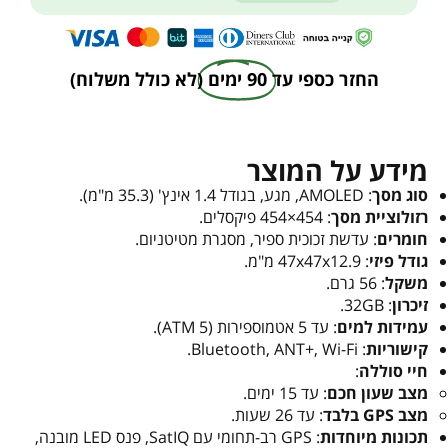
החזר כספי עד
90 ימים
(לא כולל משלוח)
מידע על המוצר
סוג מסך
: AMOLED, מגע, בגודל 1.4 אינץ' (35.3 מ"מ).
רזולוציית מסך
: 454×454 פיקסלים.
חומרים
: עדשת זכוכית ספיר, מסגרת מטיטניום.
גודל פיזי
: 47x47x12.9 מ"מ.
משקל
: 56 גרם.
זיכרון
: 32GB.
עמידות למים
: עד 5 אטמוספירות (5 ATM).
קישוריות
: Bluetooth, ANT+, Wi-Fi.
חיי סוללה
:
מצב שעון חכם
: עד 15 ימים.
מצב GPS בלבד
: עד 26 שעות.
תכונות מיוחדות
: GPS רב-תחומי עם SatIQ, פנס LED מובנה,