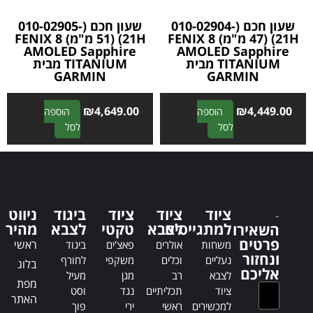
שעון חכם (010-02904-
שעון חכם (010-02905-
21H) (47 מ"מ) FENIX 8
21H) (51 מ"מ) FENIX 8
AMOLED Sapphire
AMOLED Sapphire
TITANIUM מבית
TITANIUM מבית
GARMIN
GARMIN
₪
4,649.00
₪
4,449.00
הוספה
הוספה
A
A
לסל
לסל
l
l
t
t
e
e
r
r
n
n
ציוד
ציוד
ציוד
ביגוד
ניווט
a
a
למתגייסים
לצבא
טקטי
לצבא
מהיר
השאירו
t
t
פרטים
ראשי
משחות
אולרים
פאצ'ים
ביגוד
i
i
ונחזור
נעליים
וכלים
משקפי
לחורף
בלוג
v
v
אליכם
לצבא
רב
מגן
מעיל
e
e
מפת
ציוד
תכליתיים
נגד
וסט
:
:
האתר
למכשירים
ראשי
ירי
פוך