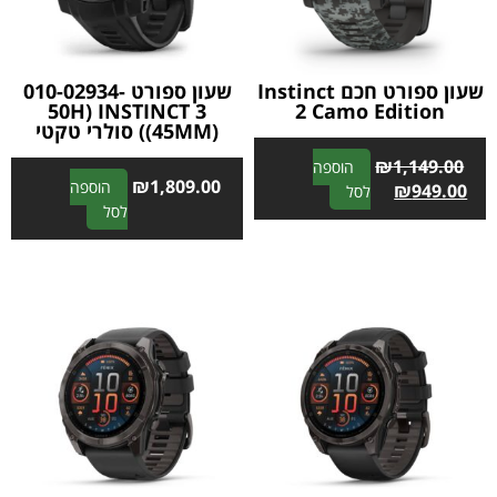
שעון ספורט חכם Instinct
שעון ספורט 010-02934-
50H) INSTINCT 3
2 Camo Edition
(45MM)) סולרי טקטי
₪
1,149.00
הוספה
₪
1,809.00
הוספה
A
₪
949.00
לסל
A
לסל
l
l
t
t
e
e
r
r
n
n
a
a
t
t
i
i
v
v
e
e
:
: