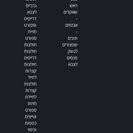
ראש
גרביים
שאקלים
לצבא
-
דרייפיט
אבזמים
וספורט
-
חזיית
תוכים
ספורט
שפצורים
חולצות
לנשק
חולצות
פנסים
דרייפיט
לצבא
חולצות
קצרות
לחייל
חולצות
קצרות
לחיילת
חזיות
ספורט
וטייצים
כפפות
וכיסוי