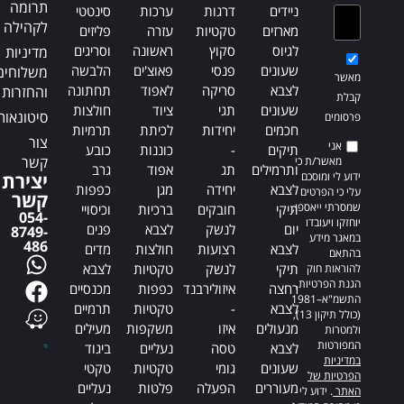
תרומה
ניידים
דרגות
ערכות
סינטטי
לקהילה
מארזים
טקטיות
עזרה
פליזים
לגיוס
סקוץ
ראשונה
וסריגים
מדיניות
שעונים
פנסי
פאוצ'ים
הלבשה
משלוחים
מאשר
לצבא
סריקה
לאפוד
תחתונה
והחזרות
קבלת
שעונים
תגי
ציוד
חולצות
סיטונאות
פרסומים
חכמים
יחידות
לכיתת
תרמיות
צור
אני
תיקים
-
כוננות
כובע
קשר
מאשר/ת כי
ותרמילים
תג
אפוד
גרב
ידוע לי ומוסכם
יצירת
לצבא
יחידה
מגן
כפפות
עלי כי הפרטים
קשר
שמסרתי ייאספו,
תיקי
חובקים
ברכיות
וכיסויי
054-
יוחזקו ויעובדו
יום
לנשק
לצבא
פנים
8749-
במאגר מידע
486
לצבא
רצועות
חולצות
מדים
בהתאם
תיקי
לנשק
טקטיות
לצבא
להוראות חוק
הגנת הפרטיות,
רחצה
איזולירבנד
כפפות
מכנסיים
התשמ"א–1981
לצבא
-
טקטיות
תרמיים
(כולל תיקון 13),
מנעולים
איזו
משקפות
מעילים
ולמטרות
המפורטות
לצבא
טסה
נעליים
ביגוד
במדיניות
שעונים
גומי
טקטיות
טקטי
הפרטיות של
מעוררים
הפעלה
פלטות
נעליים
האתר
. ידוע לי