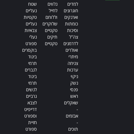
Alternative:
למדים
נלווים
שטח
חוגרונים
לחייל
נעליים
וארנקים
וללוחם
טקטיות
כומתות
שלוקרים
נעליים
וסיכות
טקטיים
צבאיות
צה"ל
תיקים
נעלי
לדרמנים
טקטיים
ספורט
ואולרים
בוקסרים
מיתרי
ביגוד
צניחה
תרמי
ערכות
לגברים
ניקוי
ביגוד
נשק
תרמי
פנסי
לנשים
ראש
גרביים
שאקלים
לצבא
-
דרייפיט
אבזמים
וספורט
-
חזיית
תוכים
ספורט