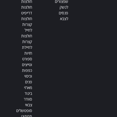
שפצורים
חולצות
לנשק
חולצות
פנסים
דרייפיט
לצבא
חולצות
קצרות
לחייל
חולצות
קצרות
לחיילת
חזיות
ספורט
וטייצים
כפפות
וכיסוי
פנים
מארזי
ביגוד
סוודר
צבאי
סופטשלים
תחתוני