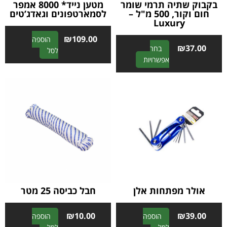
בקבוק שתיה תרמי שומר
מטען נייד* 8000 אמפר
חום וקור, 500 מ"ל –
לסמארטפונים וגאדג’טים
Luxury
₪
109.00
הוספה
₪
37.00
בחר
A
לסל
A
אפשרויות
l
l
t
t
e
e
r
r
n
n
a
a
t
t
i
i
v
v
e
e
:
:
אולר מפתחות אלן
חבל כביסה 25 מטר
₪
10.00
₪
39.00
הוספה
הוספה