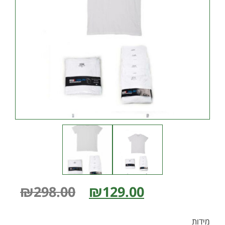
₪
298.00
₪
129.00
מידות