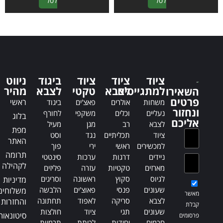
A
A
לסל
לסל
l
l
t
t
e
e
r
r
n
n
a
a
t
t
ציוד
ציוד
ציוד
ביגוד
ניווט
i
i
למתגייסים
לצבא
טקטי
לצבא
מהיר
השאירו
v
v
פרטים
ראשי
משחות
אולרים
פאצ'ים
ביגוד
e
e
ונחזור
נעליים
וכלים
משקפי
לחורף
בלוג
:
:
אליכם
לצבא
רב
מגן
מעיל
מפת
ציוד
תכליתיים
נגד
וסט
האתר
למכשירים
ראשי
ירי
פוך
תרומה
ניידים
דרגות
ערכות
סינטטי
לקהילה
מארזים
טקטיות
עזרה
פליזים
לגיוס
סקוץ
ראשונה
וסריגים
מדיניות
שעונים
פנסי
פאוצ'ים
הלבשה
משלוחים
מאשר
לצבא
סריקה
לאפוד
תחתונה
והחזרות
קבלת
שעונים
תגי
ציוד
חולצות
סיטונאות
פרסומים
חכמים
יחידות
לכיתת
תרמיות