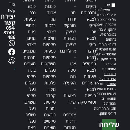
צור
אני
תיקים
-
כוננות
כובע
קשר
מאשר/ת כי
ותרמילים
תג
אפוד
גרב
ידוע לי ומוסכם
יצירת
לצבא
יחידה
מגן
כפפות
עלי כי הפרטים
קשר
שמסרתי ייאספו,
תיקי
חובקים
ברכיות
וכיסויי
054-
יוחזקו ויעובדו
יום
לנשק
לצבא
פנים
8749-
במאגר מידע
486
לצבא
רצועות
חולצות
מדים
בהתאם
תיקי
לנשק
טקטיות
לצבא
להוראות חוק
הגנת הפרטיות,
רחצה
איזולירבנד
כפפות
מכנסיים
התשמ"א–1981
לצבא
-
טקטיות
תרמיים
(כולל תיקון 13),
מנעולים
איזו
משקפות
מעילים
ולמטרות
המפורטות
לצבא
טסה
נעליים
ביגוד
במדיניות
שעונים
גומי
טקטיות
טקטי
הפרטיות של
מעוררים
הפעלה
פלטות
נעליים
האתר
. ידוע לי
כי מסירת המידע
לצבא
-
מיגון
נעל
נעשית מרצוני
היגיינה
רצועות
קסדה
טקטי
החופשי, וכי
וטואלטיקה
שילר
טקטית
משולב
עומדות לי
-
וסטים
נעלי
הזכויות המוקנות
לי לפי החוק.
צמדנים
כובעים
טיולים
דרגות
טקטיים
נעלי
שליחה
חגורות
מוצרים
ריצת