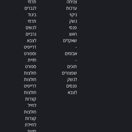
צניחה
תרמי
ערכות
לגברים
ניקוי
ביגוד
נשק
תרמי
פנסי
לנשים
ראש
גרביים
שאקלים
לצבא
-
דרייפיט
אבזמים
וספורט
-
חזיית
תוכים
ספורט
שפצורים
חולצות
לנשק
חולצות
פנסים
דרייפיט
לצבא
חולצות
קצרות
לחייל
חולצות
קצרות
לחיילת
חזיות