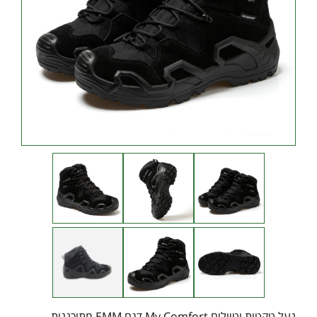
נעל טקטית וטיולים My Comfort דגם EMM מתוכננות