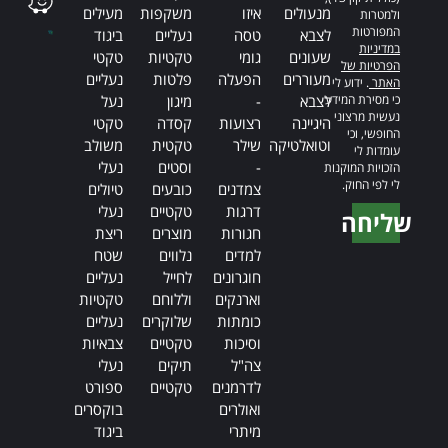
מנעולים
איזו
משקפות
מעילים
ולמטרות
המפורטות
לצבא
טסה
נעליים
ביגוד
במדיניות
שעונים
גומי
טקטיות
טקטי
הפרטיות של
מעוררים
הפעלה
פלטות
נעליים
האתר
. ידוע לי
כי מסירת המידע
לצבא
-
מיגון
נעל
נעשית מרצוני
היגיינה
רצועות
קסדה
טקטי
החופשי, וכי
וטואלטיקה
שילר
טקטית
משולב
עומדות לי
-
וסטים
נעלי
הזכויות המוקנות
לי לפי החוק.
צמדנים
כובעים
טיולים
דרגות
טקטיים
נעלי
שליחה
חגורות
מוצרים
ריצת
Alternative:
למדים
נלווים
שטח
חוגרונים
לחייל
נעליים
וארנקים
וללוחם
טקטיות
כומתות
שלוקרים
נעליים
וסיכות
טקטיים
צבאיות
צה"ל
תיקים
נעלי
לדרמנים
טקטיים
ספורט
ואולרים
בוקסרים
מיתרי
ביגוד