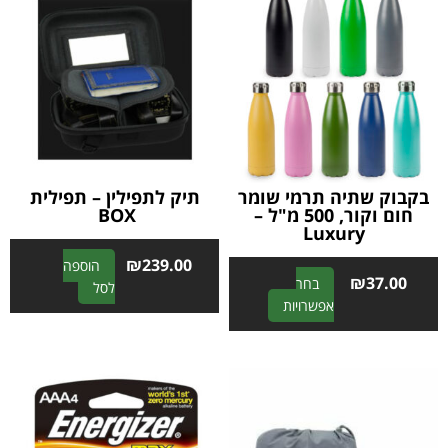
בקבוק שתיה תרמי שומר
תיק לתפילין – תפילית
חום וקור, 500 מ"ל –
BOX
Luxury
₪
239.00
הוספה
₪
37.00
בחר
A
לסל
A
אפשרויות
l
l
t
t
e
e
r
r
n
n
a
a
t