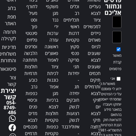
i
:
ונחזור
נעליים
וכלים
משקפי
לחורף
בלוג
v
אליכם
לצבא
רב
מגן
מעיל
e
מפת
ציוד
תכליתיים
נגד
וסט
:
האתר
למכשירים
ראשי
ירי
פוך
תרומה
ניידים
דרגות
ערכות
סינטטי
לקהילה
מארזים
טקטיות
עזרה
פליזים
לגיוס
סקוץ
ראשונה
וסריגים
מדיניות
שעונים
פנסי
פאוצ'ים
הלבשה
משלוחים
מאשר
לצבא
סריקה
לאפוד
תחתונה
והחזרות
קבלת
שעונים
תגי
ציוד
חולצות
סיטונאות
פרסומים
חכמים
יחידות
לכיתת
תרמיות
צור
אני
תיקים
-
כוננות
כובע
קשר
מאשר/ת כי
ותרמילים
תג
אפוד
גרב
ידוע לי ומוסכם
יצירת
לצבא
יחידה
מגן
כפפות
עלי כי הפרטים
קשר
שמסרתי ייאספו,
תיקי
חובקים
ברכיות
וכיסויי
054-
יוחזקו ויעובדו
יום
לנשק
לצבא
פנים
8749-
במאגר מידע
486
לצבא
רצועות
חולצות
מדים
בהתאם
תיקי
לנשק
טקטיות
לצבא
להוראות חוק
הגנת הפרטיות,
רחצה
איזולירבנד
כפפות
מכנסיים
התשמ"א–1981
לצבא
-
טקטיות
תרמיים
(כולל תיקון 13),