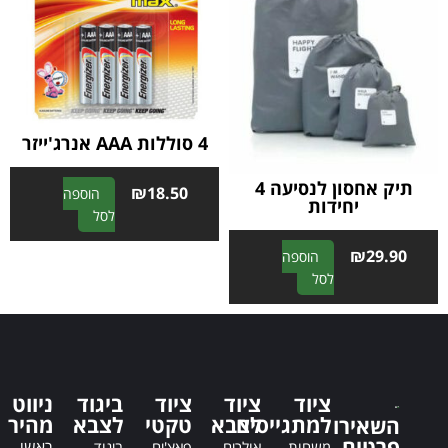
t
i
i
v
v
e
e
:
:
4 סוללות AAA אנרג'ייזר
תיק אחסון לנסיעה 4
₪
18.50
הוספה
יחידות
A
לסל
l
₪
29.90
הוספה
t
A
לסל
e
l
r
t
n
e
a
r
t
n
i
ציוד
ציוד
ציוד
ביגוד
ניווט
a
v
למתגייסים
לצבא
טקטי
לצבא
מהיר
השאירו
t
e
פרטים
ראשי
משחות
אולרים
פאצ'ים
ביגוד