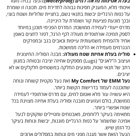
בעלת אטימות מלאה למים (Waterproof):
הנעל בנויה מעור
איכותי מלא, המעניק חסינות גבוהה לחדירת מים. תכונה זו שומרת
על כפות הרגליים יבשות בתנאי גשם, בחציית שלוליות ושטח בוצי,
ובכך מונעת פציעות קור ושומרת על היגיינה.
מדרס ייעודי לעמידה ממושכת: המדרס הפנימי תוכנן במיוחד
לספק תמיכה אורתופדית מעולה לכף הרגל, לפזר לחצים באופן
אחיד ולהפחית משמעותית עייפות וכאבים בגב ובמפרקים
הנגרמים מעמידה או הליכה ממושכות.
סוליה בעלת אחיזת שטח מעולה:
מבנה הסוליה החיצונית
ועיצוב ה"לאגים" (Lugs) מספקים אחיזה יציבה ובטוחה במגוון
רחב של תנאי שטח, ומונעים החלקה במשטחים חלקלקים או לא
יציבים.
נעל EMM של My Comfort
זאת נעל טקטית קשוחה ונוחה
שתוכננה לעמוד בדרישות הקשות ביותר.
היא עשויה עור מלא ואטום למים, עם מדרס אורתופדי לעמידה
ממושכת, בולם זעזועים מובנה וסוליה בעלת אחיזה מצוינת בכל
שטח אפשרי ביותר.
מתאימה בעיקר ללוחמים, מאבטחים ומטיילים שזקוקים לנעל
אמינה שתשמור על כפות הרגליים מוגנות, יבשות ונוחות בעיקר
כל הזמן שיש.
הנעל הזאת אשר מגנה מפני מים ונוחות במסלולים ארוכים