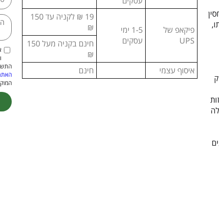
עסקים
סין
19 ₪ לקניה עד 150
,
₪
פיקאפ של
1-5 ימי
UPS
עסקים
חינם בקניה מעל 150
א
₪
ו
התשמ"א–1981 (כולל תיקון
איסוף עצמי
חינם
האתר
וק
המוקנ
ות
לה
ive:
ים