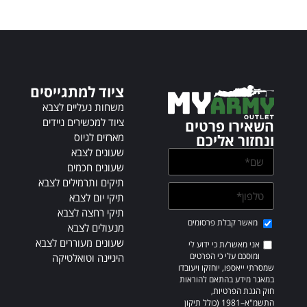
e
r
n
a
t
i
ציוד למתגייסים
v
משחות נעליים לצבא
e
ציוד למכשירים ניידים
השאירו פרטים
:
מארזים לגיוס
ונחזור אליכם
שעונים לצבא
שעונים חכמים
תיקים ותרמילים לצבא
תיקי יום לצבא
תיקי רחצה לצבא
מאשר קבלת פרסומים
מנעולים לצבא
שעונים מעוררים לצבא
אני מאשר/ת כי ידוע לי
ומוסכם עלי כי הפרטים
היגיינה וטואלטיקה
שמסרתי ייאספו, יוחזקו ויעובדו
במאגר מידע בהתאם להוראות
חוק הגנת הפרטיות,
התשמ"א–1981 (כולל תיקון