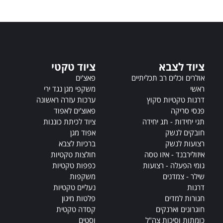
t
e
r
n
a
t
ציוד לצבא
ציוד טקטי
i
v
אולרים וכלים רב תכליתיים
פאצ'ים
e
ראשי
משקפי מגן נגד ירי
:
דרגות טקטיות סקוץ
ערכות עזרה ראשונה
פנסי סריקה
פאוצ'ים לאפוד
תגי יחידות - תג יחידה
ציוד לכיתת כוננות
חובקים לנשק
אפוד מגן
רצועות לנשק
ברכיות לצבא
איזולירבנד - איזו טסה
חולצות טקטיות
גומי הפעלה - רצועות
כפפות טקטיות
שילר - צמדנים
משקפות
דרגות
נעליים טקטיות
חגורות למדים
פלטות מיגון
חוגרונים וארנקים
קסדה טקטית
כומתות וסיכות צה"ל
וסטים