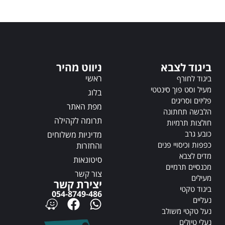
e
r
n
a
t
i
ביגוד לצבא
ניווט מהיר
v
ראשי
ביגוד לחורף
e
מעיל וסט פוך סינטטי
:
בלוג
פליזים וסריגים
מפת האתר
הלבשה תחתונה
תרומה לקהילה
חולצות תרמיות
כובע גרב
מדיניות משלוחים
כפפות וכיסויי פנים
והחזרות
מדים לצבא
סיטונאות
מכנסיים תרמיים
צור קשר
מעילים
יצירת קשר
ביגוד טקטי
054-8749-486
נעליים
נעל טקטי משולב
נעלי טיולים