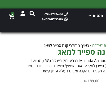
0
054-8749-486
פנסים
מעבר לוואטסאפ
ת לאקדח
/ פאוץ' מודולרי קנה ספייר למאג
נה ספייר למאג
פאוץ' טקטי מודולרי מוארך מבית Masada Armour בצבע ירוק ריינג'ר (RG), המיועד
פייר) למקלע מאג. הפאוץ' מיוצר מבד קורדורה עמיד
נה מפני חום הקנה ואבזם נעילה עליון קשיח.
₪
189.00