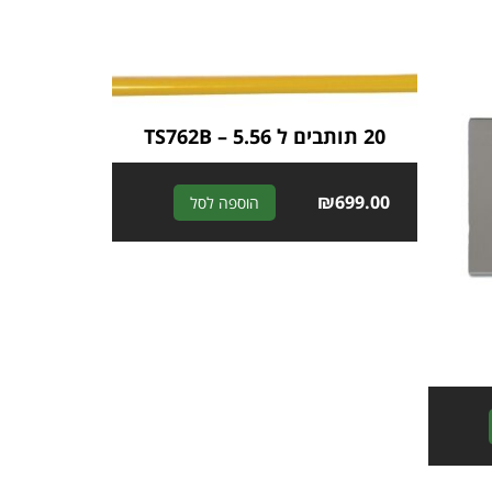
20 תותבים ל 5.56 – TS762B
A
₪
699.00
הוספה לסל
l
t
e
r
n
a
t
i
v
A
e
l
:
t