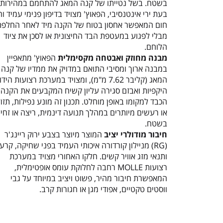
בשטח. בשל נטייתו של קנה המאג להתחמם במהירות
בעת ירי אינטנסיבי, הפאוץ' מצויד בדיפון פנימי עמיד וח
חום המאפשר אחסון בטוח של הקנה מיד לאחר החלפתו
מבלי לפגוע במעטפת הבד החיצונית או לסכן את ציוד
הלוחם.
מבנה מחוזק ואבטחה מקסימלית
הפאוץ' מתאפיין
במבנה ארוך ומסיבי התואם במדויק את ממדיו של קנה
המאג (קליבר 7.62 מ"מ), ומצויד במערכת רצועות היד
היקפיות ואבזם סגירה עליון קשיח המקבעים את הקנה
הכבד למקומו באופן מוחלט. תכנון זה מונע נפילות, תזוז
או רעשים מיותרים במהלך תנועה דינמית, ריצה או זחי
בשטח.
חיבור מודולרי יציב
המוצר מיוצר בצבע ירוק ריינג'ר
(RG) מניילון קורדורה איכותי העמיד בפני שחיקה, קרע
ותנאי מזג אוויר קשים. חלקו האחורי מצויד במערכת
רצועות MOLLE רחבה לחלוקת עומס אופטימלית,
המאפשרת חיבור מהיר, פשוט ויציב במיוחד על גבי
ווסטים טקטיים, אפודי מגן או חגורות קרב.