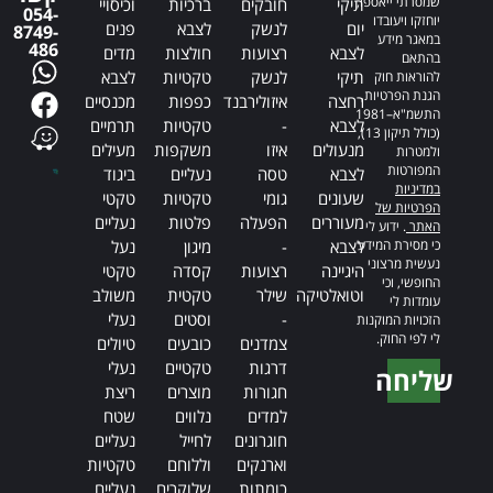
שמסרתי ייאספו,
תיקי
חובקים
ברכיות
וכיסויי
054-
יוחזקו ויעובדו
יום
לנשק
לצבא
פנים
8749-
במאגר מידע
486
לצבא
רצועות
חולצות
מדים
בהתאם
תיקי
לנשק
טקטיות
לצבא
להוראות חוק
הגנת הפרטיות,
רחצה
איזולירבנד
כפפות
מכנסיים
התשמ"א–1981
לצבא
-
טקטיות
תרמיים
(כולל תיקון 13),
מנעולים
איזו
משקפות
מעילים
ולמטרות
המפורטות
לצבא
טסה
נעליים
ביגוד
במדיניות
שעונים
גומי
טקטיות
טקטי
הפרטיות של
מעוררים
הפעלה
פלטות
נעליים
האתר
. ידוע לי
כי מסירת המידע
לצבא
-
מיגון
נעל
נעשית מרצוני
היגיינה
רצועות
קסדה
טקטי
החופשי, וכי
וטואלטיקה
שילר
טקטית
משולב
עומדות לי
-
וסטים
נעלי
הזכויות המוקנות
לי לפי החוק.
צמדנים
כובעים
טיולים
דרגות
טקטיים
נעלי
שליחה
חגורות
מוצרים
ריצת
Alternative:
למדים
נלווים
שטח
חוגרונים
לחייל
נעליים
וארנקים
וללוחם
טקטיות
כומתות
שלוקרים
נעליים