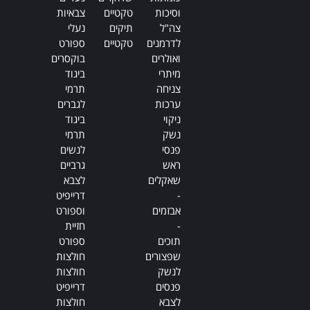
וסיכות
טקטיים
צבאיות
צה"ל
תיקים
נעלי
לדרמנים
טקטיים
ספורט
ואולרים
בוקסרים
מיתרי
ביגוד
צניחה
תרמי
ערכות
לגברים
ניקוי
ביגוד
נשק
תרמי
פנסי
לנשים
ראש
גרביים
שאקלים
לצבא
-
דרייפיט
אבזמים
וספורט
-
חזיית
תוכים
ספורט
שפצורים
חולצות
לנשק
חולצות
פנסים
דרייפיט
לצבא
חולצות