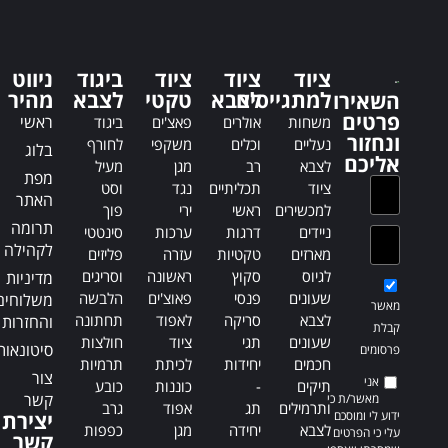
e
r
r
n
n
a
ציוד
ציוד
ציוד
ביגוד
ניווט
a
t
למתגייסים
לצבא
טקטי
לצבא
מהיר
השאירו
t
i
פרטים
ראשי
משחות
אולרים
פאצ'ים
ביגוד
i
v
ונחזור
נעליים
וכלים
משקפי
לחורף
v
בלוג
e
אליכם
לצבא
רב
מגן
מעיל
e
:
מפת
ציוד
תכליתיים
נגד
וסט
:
האתר
למכשירים
ראשי
ירי
פוך
תרומה
ניידים
דרגות
ערכות
סינטטי
לקהילה
מארזים
טקטיות
עזרה
פליזים
לגיוס
סקוץ
ראשונה
וסריגים
מדיניות
שעונים
פנסי
פאוצ'ים
הלבשה
משלוחים
מאשר
לצבא
סריקה
לאפוד
תחתונה
והחזרות
קבלת
שעונים
תגי
ציוד
חולצות
סיטונאות
פרסומים
חכמים
יחידות
לכיתת
תרמיות
צור
אני
תיקים
-
כוננות
כובע
קשר
מאשר/ת כי
ותרמילים
תג
אפוד
גרב
ידוע לי ומוסכם
יצירת
לצבא
יחידה
מגן
כפפות
עלי כי הפרטים
קשר