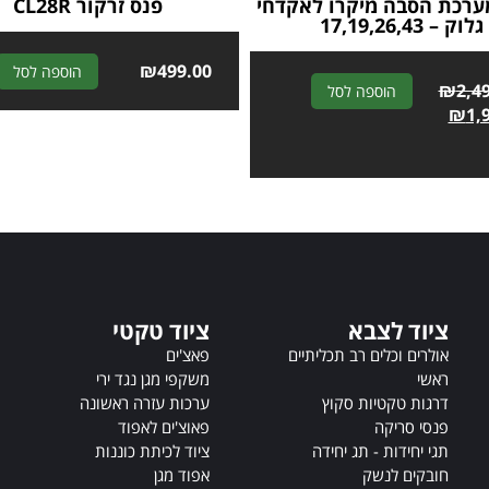
M מערכת הסבה מיקרו לאקדחי
פנס זרקור CL28R
גלוק – 17,19,26,43
₪
499.00
הוספה לסל
A
₪
2,4
הוספה לסל
l
₪
1,
t
e
r
n
a
t
i
v
ציוד לצבא
ציוד טקטי
e
:
אולרים וכלים רב תכליתיים
פאצ'ים
ראשי
משקפי מגן נגד ירי
דרגות טקטיות סקוץ
ערכות עזרה ראשונה
פנסי סריקה
פאוצ'ים לאפוד
תגי יחידות - תג יחידה
ציוד לכיתת כוננות
חובקים לנשק
אפוד מגן