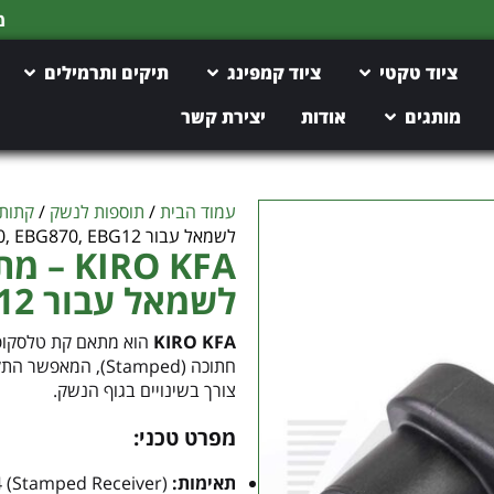
משלוח חינם מעל 150 ש"ח
ציוד טקטי
ציוד קמפינג
תיקים ותרמילים
מותגים
אודות
יצירת קשר
עמוד הבית
/
תוספות לנשק
/
קתות
לשמאל עבור EBG500, EBG870, EBG12
RO KFA
לשמאל עבור EBG500, EBG870, EBG12
KIRO KFA
צורך בשינויים בגוף הנשק.
מפרט טכני:
תאימות:
AK-47 / AKM / AK-74 (Stamped Receiver)