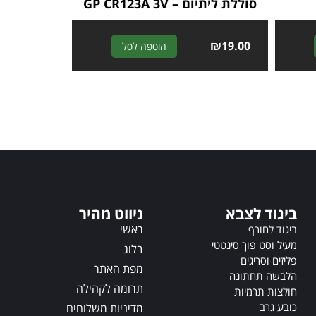
סוללת ליתיום – GP CR123A 3V
A
₪
19.00
A
הוספה לסל
l
l
t
t
e
e
r
r
n
n
a
a
t
t
i
i
v
v
e
e
ביגוד לצבא
ניווט מהיר
:
:
ראשי
ביגוד לחורף
מעיל וסט פוך סינטטי
בלוג
פליזים וסריגים
מפת האתר
הלבשה תחתונה
תרומה לקהילה
חולצות תרמיות
כובע גרב
מדיניות משלוחים