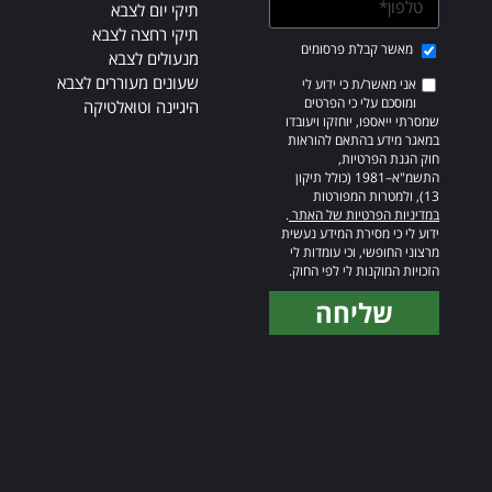
תיקי יום לצבא
תיקי רחצה לצבא
מאשר קבלת פרסומים
מנעולים לצבא
שעונים מעוררים לצבא
אני מאשר/ת כי ידוע לי
ומוסכם עלי כי הפרטים
היגיינה וטואלטיקה
שמסרתי ייאספו, יוחזקו ויעובדו
במאגר מידע בהתאם להוראות
חוק הגנת הפרטיות,
התשמ"א–1981 (כולל תיקון
13), ולמטרות המפורטות
במדיניות הפרטיות של האתר
.
ידוע לי כי מסירת המידע נעשית
מרצוני החופשי, וכי עומדות לי
הזכויות המוקנות לי לפי החוק.
שליחה
Alternative: