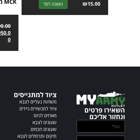
CK
A
₪
15.00
הוספה לסל
l
t
e
90.00
r
950.0
n
0
a
t
i
v
e
:
ציוד למתגייסים
משחות נעליים לצבא
ציוד למכשירים ניידים
השאירו פרטים
מארזים לגיוס
ונחזור אליכם
שעונים לצבא
שעונים חכמים
תיקים ותרמילים לצבא