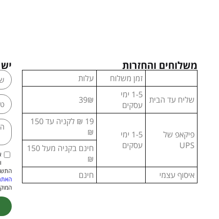
משלוחים והחזרות
יש 
זמן משלוח
עלות
1-5 ימי
שליח עד הבית
39₪
עסקים
19 ₪ לקניה עד 150
₪
פיקאפ של
1-5 ימי
UPS
עסקים
חינם בקניה מעל 150
א
₪
ו
התשמ"א–1981 (כולל תיקון
איסוף עצמי
חינם
האתר
המוקנ