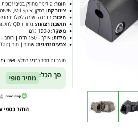
חומר:
פולימר מחוזק בסיבי זכוכית (FRP) בתקן תעופתי
צינור קת:
בתקן Mil-Spec, שישה מצבים
חיבור:
הברגה ישירה לשלדת הנשק (
תושבת רצועה:
נקודת QD לחיבור רצועה מהירה
משקל:
כ-190 גרם
מידות:
אורך – 150 מ"מ | רוחב – 50.7 מ"מ | גובה – 44 מ"מ
צבעים זמינים:
שחור | חום (Desert Tan) | ירוק זית (OD Green)
מוצר זה חסר כרגע במלאי ואינו זמין
Alternative:
סך הכל:
מחיר סופי
החזר כספי ע