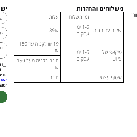
משלוחים והחזרות
יש 
נן
זמן משלוח
עלות
1-5 ימי
שליח עד הבית
39₪
עסקים
19 ₪ לקניה עד 150
₪
פיקאפ של
1-5 ימי
UPS
עסקים
חינם בקניה מעל 150
א
₪
ו
התשמ"א–1981 (כולל תיקון
איסוף עצמי
חינם
האתר
המוקנ
ive: