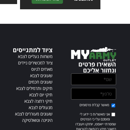
l
t
e
r
n
a
t
ציוד למתגייסים
i
v
משחות נעליים לצבא
e
ציוד למכשירים ניידים
השאירו פרטים
:
מארזים לגיוס
ונחזור אליכם
שעונים לצבא
שעונים חכמים
תיקים ותרמילים לצבא
תיקי יום לצבא
תיקי רחצה לצבא
מאשר קבלת פרסומים
מנעולים לצבא
שעונים מעוררים לצבא
אני מאשר/ת כי ידוע לי
ומוסכם עלי כי הפרטים
היגיינה וטואלטיקה
שמסרתי ייאספו, יוחזקו ויעובדו
במאגר מידע בהתאם להוראות