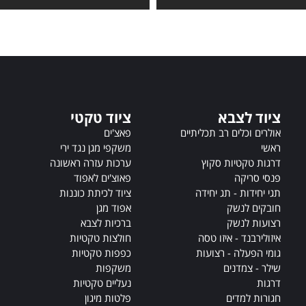
t
e
r
n
a
t
i
ציוד לצבא
ציוד טקטי
v
אולרים וכלים רב תכליתיים
פאצ'ים
e
ראשי
משקפי מגן נגד ירי
:
דרגות טקטיות סקוץ
ערכות עזרה ראשונה
פנסי סריקה
פאוצ'ים לאפוד
תגי יחידות - תג יחידה
ציוד לכיתת כוננות
חובקים לנשק
אפוד מגן
רצועות לנשק
ברכיות לצבא
איזולירבנד - איזו טסה
חולצות טקטיות
גומי הפעלה - רצועות
כפפות טקטיות
שילר - צמדנים
משקפות
דרגות
נעליים טקטיות
חגורות למדים
פלטות מיגון