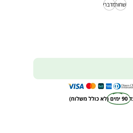
שחור
מדברי
ד
90 ימים
(לא כולל משלוח)