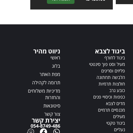
l
t
t
e
e
r
r
n
n
a
a
t
t
i
ביגוד לצבא
ניווט מהיר
i
v
ראשי
v
ביגוד לחורף
e
e
מעיל וסט פוך סינטטי
:
בלוג
:
פליזים וסריגים
מפת האתר
הלבשה תחתונה
תרומה לקהילה
חולצות תרמיות
כובע גרב
מדיניות משלוחים
כפפות וכיסויי פנים
והחזרות
מדים לצבא
סיטונאות
מכנסיים תרמיים
צור קשר
מעילים
יצירת קשר
ביגוד טקטי
054-8749-486
נעליים