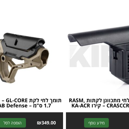
תומך לחי מתכוונן לקתות RASM,
תומך לחי
C – קירו KA-ACR
1.7 ס"מ – FAB Defense
₪
349.00
A
מידע נוסף
הוספה לסל
l