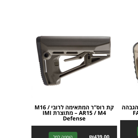
 לקת GL-CORE – הגבהה
קת רוס”ר המתאימה לרובי M16 /
AR15 / M4 – מתוצרת IMI
Defense
A
A
₪
439.00
הוספה לסל
l