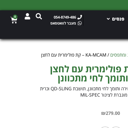
0
054-8749-486
פנסים
מעבר לוואטסאפ
 ומתפסים
/ KA-MCAM – קת פולימרית עם לחצן
K – קת פולימרית עם לחצן
ומך לחי מתכוונן
קת פולימרית עם לחצן התאמה מהירה ותומך לחי מתכוונן, תושבת QD-SLING וכרית
 לצינור MIL-SPEC
₪
279.00