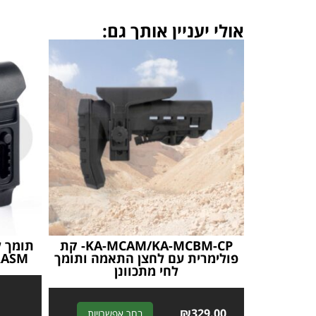
אולי יעניין אותך גם:
KA-MCAM/KA-MCBM-CP- קת
פולימרית עם לחצן התאמה ותומך
RASCCRASM
לחי מתכוונן
A
₪
329.00
בחר אפשרויות