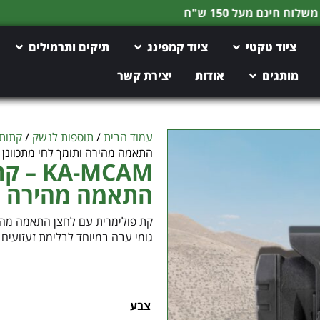
החזר כספי מלא עד 90 ימים (לא כולל משלוח)
ציוד טקטי
ציוד קמפינג
תיקים ותרמילים
מותגים
אודות
יצירת קשר
עמוד הבית
/
תוספות לנשק
/
קתות
התאמה מהירה ותומך לחי מתכוונן
A-MCAM
התאמה מהירה ות
גומי עבה במיוחד לבלימת זעזועים מוגברת
צבע