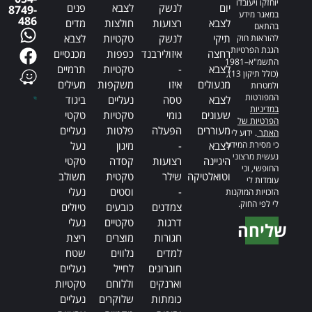
יוחזקו ויעובדו
יום
לנשק
לצבא
פנים
8749-
במאגר מידע
486
לצבא
רצועות
חולצות
מדים
בהתאם
תיקי
לנשק
טקטיות
לצבא
להוראות חוק
הגנת הפרטיות,
רחצה
איזולירבנד
כפפות
מכנסיים
התשמ"א–1981
לצבא
-
טקטיות
תרמיים
(כולל תיקון 13),
מנעולים
איזו
משקפות
מעילים
ולמטרות
המפורטות
לצבא
טסה
נעליים
ביגוד
במדיניות
שעונים
גומי
טקטיות
טקטי
הפרטיות של
מעוררים
הפעלה
פלטות
נעליים
האתר
. ידוע לי
כי מסירת המידע
לצבא
-
מיגון
נעל
נעשית מרצוני
היגיינה
רצועות
קסדה
טקטי
החופשי, וכי
וטואלטיקה
שילר
טקטית
משולב
עומדות לי
-
וסטים
נעלי
הזכויות המוקנות
לי לפי החוק.
צמדנים
כובעים
טיולים
דרגות
טקטיים
נעלי
שליחה
חגורות
מוצרים
ריצת
Alternative:
למדים
נלווים
שטח
חוגרונים
לחייל
נעליים
וארנקים
וללוחם
טקטיות
כומתות
שלוקרים
נעליים