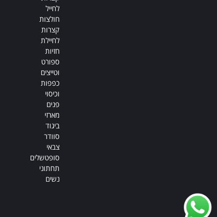
לחייל
חולצות
קצרות
לחיילת
חזיות
ספורט
וטייצים
כפפות
וכיסוי
פנים
מארזי
ביגוד
סוודר
צבאי
סופטשלים
תחתוני
נשים