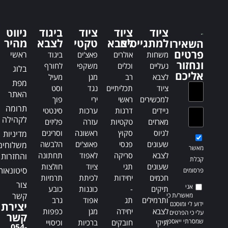
e
r
r
n
n
a
ציוד
ציוד
ציוד
ביגוד
ניווט
a
t
למתגייסים
לצבא
טקטי
לצבא
מהיר
השאירו
t
i
פרטים
ראשי
משחות
אולרים
פאצ'ים
ביגוד
i
v
ונחזור
נעליים
וכלים
משקפי
לחורף
בלוג
v
e
אליכם
לצבא
רב
מגן
מעיל
e
:
מפת
ציוד
תכליתיים
נגד
וסט
:
האתר
למכשירים
ראשי
ירי
פוך
תרומה
ניידים
דרגות
ערכות
סינטטי
לקהילה
מארזים
טקטיות
עזרה
פליזים
לגיוס
סקוץ
ראשונה
וסריגים
מדיניות
שעונים
פנסי
פאוצ'ים
הלבשה
משלוחים
מאשר
לצבא
סריקה
לאפוד
תחתונה
והחזרות
קבלת
שעונים
תגי
ציוד
חולצות
סיטונאות
פרסומים
חכמים
יחידות
לכיתת
תרמיות
צור
אני
תיקים
-
כוננות
כובע
קשר
מאשר/ת כי
ותרמילים
תג
אפוד
גרב
ידוע לי ומוסכם
יצירת
לצבא
יחידה
מגן
כפפות
עלי כי הפרטים
קשר
שמסרתי ייאספו,
תיקי
חובקים
ברכיות
וכיסויי
054-