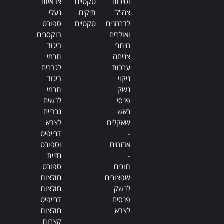
וסיכות
טקטיים
צבאיות
צה"ל
תיקים
נעלי
לדרמנים
טקטיים
ספורט
ואולרים
בוקסרים
מיתרי
ביגוד
צניחה
תרמי
ערכות
לגברים
ניקוי
ביגוד
נשק
תרמי
פנסי
לנשים
ראש
גרביים
שאקלים
לצבא
-
דרייפיט
אבזמים
וספורט
-
חזיית
תוכים
ספורט
שפצורים
חולצות
לנשק
חולצות
פנסים
דרייפיט
לצבא
חולצות
קצרות