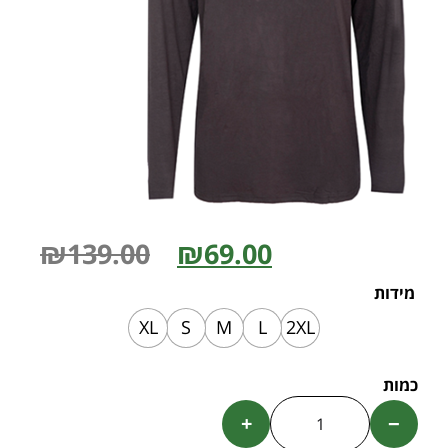
₪
139.00
₪
69.00
מידות
XL
S
M
L
2XL
+
−