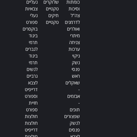
כומתות
שלוקרים
נעליים
וסיכות
טקטיים
צבאיות
צה"ל
תיקים
נעלי
לדרמנים
טקטיים
ספורט
ואולרים
בוקסרים
מיתרי
ביגוד
צניחה
תרמי
ערכות
לגברים
ניקוי
ביגוד
נשק
תרמי
פנסי
לנשים
ראש
גרביים
שאקלים
לצבא
-
דרייפיט
אבזמים
וספורט
-
חזיית
תוכים
ספורט
שפצורים
חולצות
לנשק
חולצות
פנסים
דרייפיט
לצבא
חולצות