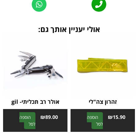
אולי יעניין אותך גם:
זהרון צה"לי
אולר רב תכליתי- gil
₪
89.00
₪
15.90
הוספה
הוספה
A
A
לסל
לסל
l
l
t
t