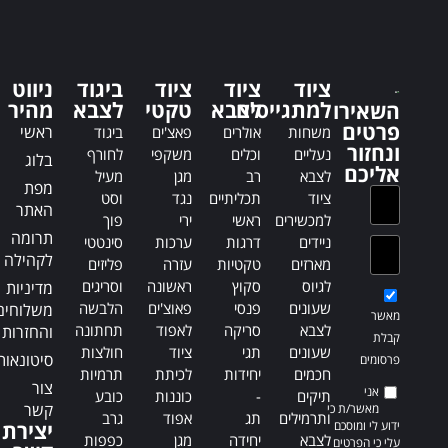
t
n
e
a
r
t
n
i
ציוד
ציוד
ציוד
ביגוד
ניווט
a
v
למתגייסים
לצבא
טקטי
לצבא
מהיר
השאירו
t
e
פרטים
ראשי
משחות
אולרים
פאצ'ים
ביגוד
i
:
ונחזור
נעליים
וכלים
משקפי
לחורף
בלוג
v
אליכם
לצבא
רב
מגן
מעיל
e
מפת
ציוד
תכליתיים
נגד
וסט
:
האתר
למכשירים
ראשי
ירי
פוך
תרומה
ניידים
דרגות
ערכות
סינטטי
לקהילה
מארזים
טקטיות
עזרה
פליזים
לגיוס
סקוץ
ראשונה
וסריגים
מדיניות
שעונים
פנסי
פאוצ'ים
הלבשה
משלוחים
מאשר
לצבא
סריקה
לאפוד
תחתונה
והחזרות
קבלת
שעונים
תגי
ציוד
חולצות
סיטונאות
פרסומים
חכמים
יחידות
לכיתת
תרמיות
צור
אני
תיקים
-
כוננות
כובע
קשר
מאשר/ת כי
ותרמילים
תג
אפוד
גרב
ידוע לי ומוסכם
יצירת
לצבא
יחידה
מגן
כפפות
עלי כי הפרטים