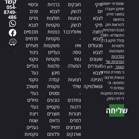
קשר
שמסרתי ייאספו,
תיקי
חובקים
ברכיות
וכיסויי
054-
יוחזקו ויעובדו
יום
לנשק
לצבא
פנים
8749-
במאגר מידע
486
לצבא
רצועות
חולצות
מדים
בהתאם
תיקי
לנשק
טקטיות
לצבא
להוראות חוק
הגנת הפרטיות,
רחצה
איזולירבנד
כפפות
מכנסיים
התשמ"א–1981
לצבא
-
טקטיות
תרמיים
(כולל תיקון 13),
מנעולים
איזו
משקפות
מעילים
ולמטרות
המפורטות
לצבא
טסה
נעליים
ביגוד
במדיניות
שעונים
גומי
טקטיות
טקטי
הפרטיות של
מעוררים
הפעלה
פלטות
נעליים
האתר
. ידוע לי
כי מסירת המידע
לצבא
-
מיגון
נעל
נעשית מרצוני
היגיינה
רצועות
קסדה
טקטי
החופשי, וכי
וטואלטיקה
שילר
טקטית
משולב
עומדות לי
-
וסטים
נעלי
הזכויות המוקנות
לי לפי החוק.
צמדנים
כובעים
טיולים
דרגות
טקטיים
נעלי
שליחה
חגורות
מוצרים
ריצת
Alternative:
למדים
נלווים
שטח
חוגרונים
לחייל
נעליים
וארנקים
וללוחם
טקטיות