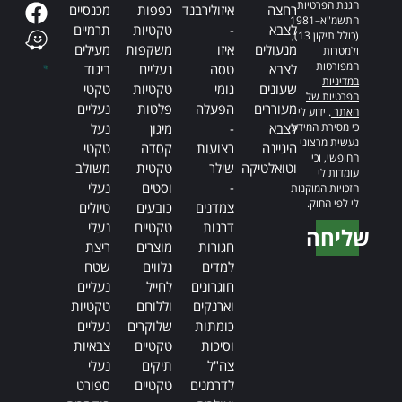
הגנת הפרטיות,
רחצה
איזולירבנד
כפפות
מכנסיים
התשמ"א–1981
לצבא
-
טקטיות
תרמיים
(כולל תיקון 13),
מנעולים
איזו
משקפות
מעילים
ולמטרות
המפורטות
לצבא
טסה
נעליים
ביגוד
במדיניות
שעונים
גומי
טקטיות
טקטי
הפרטיות של
מעוררים
הפעלה
פלטות
נעליים
האתר
. ידוע לי
כי מסירת המידע
לצבא
-
מיגון
נעל
נעשית מרצוני
היגיינה
רצועות
קסדה
טקטי
החופשי, וכי
וטואלטיקה
שילר
טקטית
משולב
עומדות לי
-
וסטים
נעלי
הזכויות המוקנות
לי לפי החוק.
צמדנים
כובעים
טיולים
דרגות
טקטיים
נעלי
שליחה
חגורות
מוצרים
ריצת
Alternative:
למדים
נלווים
שטח
חוגרונים
לחייל
נעליים
וארנקים
וללוחם
טקטיות
כומתות
שלוקרים
נעליים
וסיכות
טקטיים
צבאיות
צה"ל
תיקים
נעלי
לדרמנים
טקטיים
ספורט