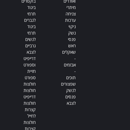
ואולרים
בוקסרים
מיתרי
ביגוד
צניחה
תרמי
ערכות
לגברים
ניקוי
ביגוד
נשק
תרמי
פנסי
לנשים
ראש
גרביים
שאקלים
לצבא
-
דרייפיט
אבזמים
וספורט
-
חזיית
תוכים
ספורט
שפצורים
חולצות
לנשק
חולצות
פנסים
דרייפיט
לצבא
חולצות
קצרות
לחייל
חולצות
קצרות