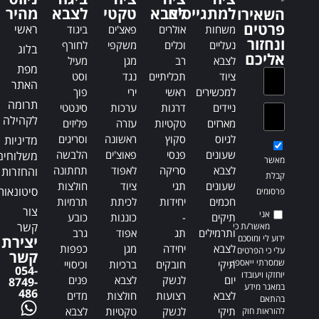
t
t
למתגייסים
לצבא
טקטי
לצבא
מהיר
השאירו
i
i
פרטים
ראשי
משחות
אולרים
פאצ'ים
ביגוד
v
v
ונחזור
נעליים
וכלים
משקפי
לחורף
בלוג
e
e
אליכם
לצבא
רב
מגן
מעיל
:
:
מפת
ציוד
תכליתיים
נגד
וסט
האתר
למכשירים
ראשי
ירי
פוך
תרומה
ניידים
דרגות
ערכות
סינטטי
לקהילה
מארזים
טקטיות
עזרה
פליזים
לגיוס
סקוץ
ראשונה
וסריגים
מדיניות
שעונים
פנסי
פאוצ'ים
הלבשה
משלוחים
מאשר
לצבא
סריקה
לאפוד
תחתונה
והחזרות
קבלת
שעונים
תגי
ציוד
חולצות
סיטונאות
פרסומים
חכמים
יחידות
לכיתת
תרמיות
צור
אני
תיקים
-
כוננות
כובע
קשר
מאשר/ת כי
ותרמילים
תג
אפוד
גרב
ידוע לי ומוסכם
יצירת
לצבא
יחידה
מגן
כפפות
עלי כי הפרטים
קשר
שמסרתי ייאספו,
תיקי
חובקים
ברכיות
וכיסויי
054-
יוחזקו ויעובדו
יום
לנשק
לצבא
פנים
8749-
במאגר מידע
486
לצבא
רצועות
חולצות
מדים
בהתאם
תיקי
לנשק
טקטיות
לצבא
להוראות חוק