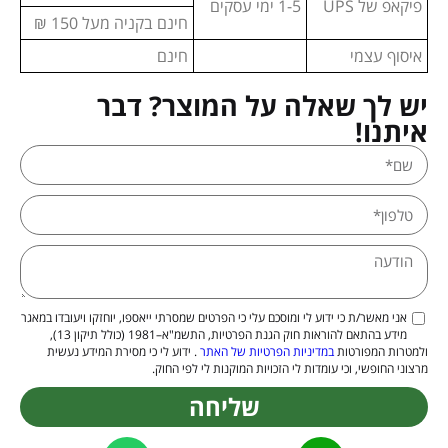
פיקאפ של UPS
1-5 ימי עסקים
חינם בקניה מעל 150 ₪
איסוף עצמי
חינם
יש לך שאלה על המוצר? דבר
איתנו!
אני מאשר/ת כי ידוע לי ומוסכם עלי כי הפרטים שמסרתי ייאספו, יוחזקו ויעובדו במאגר
מידע בהתאם להוראות חוק הגנת הפרטיות, התשמ"א–1981 (כולל תיקון 13),
ולמטרות המפורטות
במדיניות הפרטיות של האתר
. ידוע לי כי מסירת המידע נעשית
מרצוני החופשי, וכי עומדות לי הזכויות המוקנות לי לפי החוק.
שליחה
Alternative: