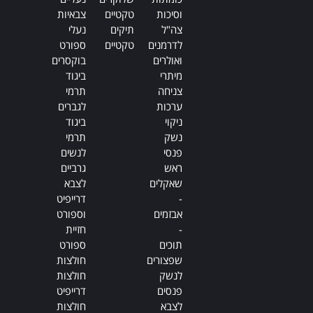
וסיכות
טקטיים
צבאיות
צה"ל
תיקים
נעלי
לדרמנים
טקטיים
ספורט
ואולרים
בוקסרים
מיתרי
ביגוד
צניחה
תרמי
ערכות
לגברים
ניקוי
ביגוד
נשק
תרמי
פנסי
לנשים
ראש
גרביים
שאקלים
לצבא
-
דרייפיט
אבזמים
וספורט
-
חזיית
תוכים
ספורט
שפצורים
חולצות
לנשק
חולצות
פנסים
דרייפיט
לצבא
חולצות