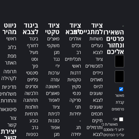
e
e
r
r
n
n
a
ציוד
ציוד
ציוד
ביגוד
ניווט
a
t
למתגייסים
לצבא
טקטי
לצבא
מהיר
השאירו
t
i
פרטים
ראשי
משחות
אולרים
פאצ'ים
ביגוד
i
v
ונחזור
נעליים
וכלים
משקפי
לחורף
בלוג
v
e
אליכם
לצבא
רב
מגן
מעיל
e
:
מפת
ציוד
תכליתיים
נגד
וסט
:
האתר
למכשירים
ראשי
ירי
פוך
תרומה
ניידים
דרגות
ערכות
סינטטי
לקהילה
מארזים
טקטיות
עזרה
פליזים
לגיוס
סקוץ
ראשונה
וסריגים
מדיניות
שעונים
פנסי
פאוצ'ים
הלבשה
משלוחים
מאשר
לצבא
סריקה
לאפוד
תחתונה
והחזרות
קבלת
שעונים
תגי
ציוד
חולצות
סיטונאות
פרסומים
חכמים
יחידות
לכיתת
תרמיות
צור
אני
תיקים
-
כוננות
כובע
קשר
מאשר/ת כי
ותרמילים
תג
אפוד
גרב
ידוע לי ומוסכם
יצירת
לצבא
יחידה
מגן
כפפות
עלי כי הפרטים
קשר