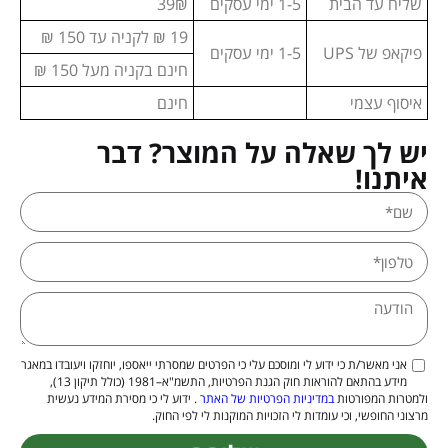
שליח עד הבית
1-5 ימי עסקים
39₪
19 ₪ לקניה עד 150 ₪
פיקאפ של UPS
1-5 ימי עסקים
חינם בקניה מעל 150 ₪
איסוף עצמי
חינם
יש לך שאלה על המוצר? דבר
איתנו!
אני מאשר/ת כי ידוע לי ומוסכם עלי כי הפרטים שמסרתי ייאספו, יוחזקו ויעובדו במאגר
מידע בהתאם להוראות חוק הגנת הפרטיות, התשמ"א–1981 (כולל תיקון 13),
ולמטרות המפורטות
במדיניות הפרטיות של האתר
. ידוע לי כי מסירת המידע נעשית
מרצוני החופשי, וכי עומדות לי הזכויות המוקנות לי לפי החוק.