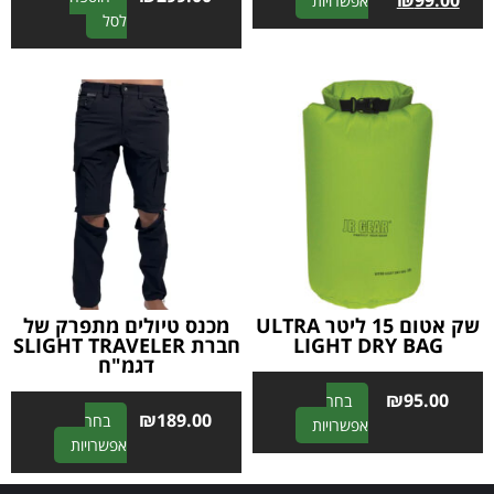
A
₪
99.00
אפשרויות
A
לסל
l
l
t
t
e
e
r
r
n
n
a
a
t
t
i
i
v
v
e
e
:
:
שק אטום 15 ליטר ULTRA
מכנס טיולים מתפרק של
LIGHT DRY BAG
חברת SLIGHT TRAVELER
דגמ"ח
₪
95.00
בחר
₪
189.00
בחר
A
אפשרויות
A
אפשרויות
l
l
t
t