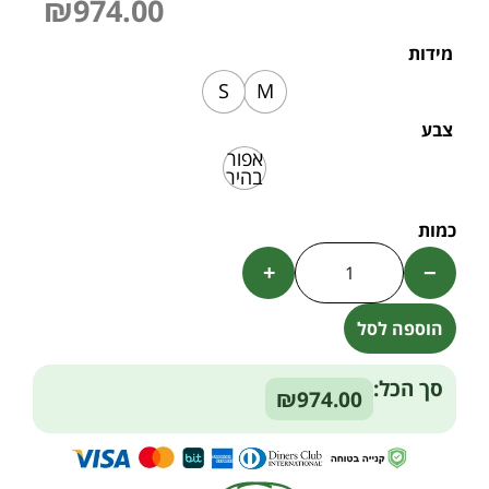
₪
974.00
מידות
S
M
צבע
אפור
בהיר
+
−
הוספה לסל
Alternative:
סך הכל:
₪974.00