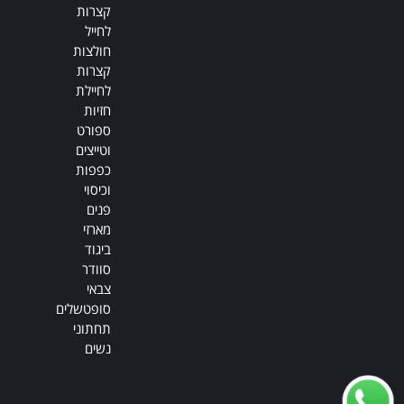
קצרות
לחייל
חולצות
קצרות
לחיילת
חזיות
ספורט
וטייצים
כפפות
וכיסוי
פנים
מארזי
ביגוד
סוודר
צבאי
סופטשלים
תחתוני
נשים