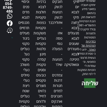
שמסרתי ייאספו,
תיקי
חובקים
ברכיות
וכיסויי
054-
יוחזקו ויעובדו
יום
לנשק
לצבא
פנים
8749-
במאגר מידע
486
לצבא
רצועות
חולצות
מדים
בהתאם
תיקי
לנשק
טקטיות
לצבא
להוראות חוק
הגנת הפרטיות,
רחצה
איזולירבנד
כפפות
מכנסיים
התשמ"א–1981
לצבא
-
טקטיות
תרמיים
(כולל תיקון 13),
מנעולים
איזו
משקפות
מעילים
ולמטרות
המפורטות
לצבא
טסה
נעליים
ביגוד
במדיניות
שעונים
גומי
טקטיות
טקטי
הפרטיות של
מעוררים
הפעלה
פלטות
נעליים
האתר
. ידוע לי
כי מסירת המידע
לצבא
-
מיגון
נעל
נעשית מרצוני
היגיינה
רצועות
קסדה
טקטי
החופשי, וכי
וטואלטיקה
שילר
טקטית
משולב
עומדות לי
-
וסטים
נעלי
הזכויות המוקנות
לי לפי החוק.
צמדנים
כובעים
טיולים
דרגות
טקטיים
נעלי
שליחה
חגורות
מוצרים
ריצת
Alternative:
למדים
נלווים
שטח
חוגרונים
לחייל
נעליים
וארנקים
וללוחם
טקטיות
כומתות
שלוקרים
נעליים