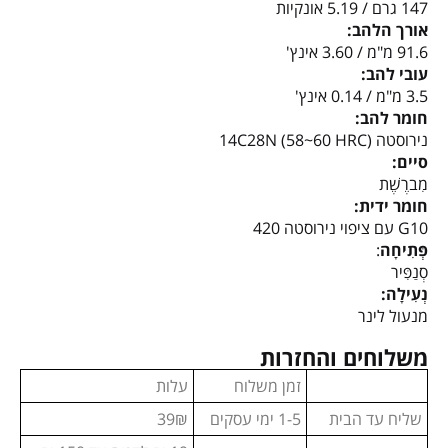
147 גרם / 5.19 אונקיות
אורך הלהב:
91.6 מ"מ / 3.60 אינץ'
עובי להב:
3.5 מ"מ / 0.14 אינץ'
חומר להב:
נירוסטה 14C28N (58~60 HRC)
סיים:
מִברֶשֶׁת
חומר ידית:
G10 עם ציפוי נירוסטה 420
פְּתִיחָה
:
סְנַפִּיר
נְעִילָה:
מנעול לינר
משלוחים והחזרות
זמן משלוח
עלות
שליח עד הבית
1-5 ימי עסקים
39₪