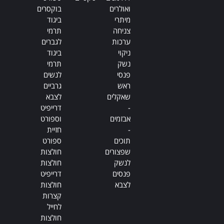
ואולרים
בוקסרים
מיתרי
ביגוד
צניחה
תרמי
ערכות
לגברים
ניקוי
ביגוד
נשק
תרמי
פנסי
לנשים
ראש
גרביים
שאקלים
לצבא
-
דרייפיט
אבזמים
וספורט
-
חזיית
תוכים
ספורט
שפצורים
חולצות
לנשק
חולצות
פנסים
דרייפיט
לצבא
חולצות
קצרות
לחייל
חולצות