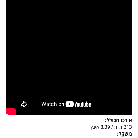
אורכו הכולל:
213 מ"מ / 8.39 אינץ'
מִשׁקָל: