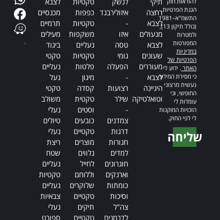
תיקי
לנשק
טקטיות
לצבא
להוראות חוק
הגנת הפרטיות,
רחצה
איזולירבנד
כפפות
מכנסיים
התשמ"א–1981
לצבא
-
טקטיות
תרמיים
(כולל תיקון 13),
מנעולים
איזו
משקפות
מעילים
ולמטרות
המפורטות
לצבא
טסה
נעליים
ביגוד
במדיניות
שעונים
גומי
טקטיות
טקטי
הפרטיות של
מעוררים
הפעלה
פלטות
נעליים
האתר
. ידוע לי
כי מסירת המידע
לצבא
-
מיגון
נעל
נעשית מרצוני
היגיינה
רצועות
קסדה
טקטי
החופשי, וכי
וטואלטיקה
שילר
טקטית
משולב
עומדות לי
-
וסטים
נעלי
הזכויות המוקנות
לי לפי החוק.
צמדנים
כובעים
טיולים
דרגות
טקטיים
נעלי
שליחה
חגורות
מוצרים
ריצת
Alternative:
למדים
נלווים
שטח
חוגרונים
לחייל
נעליים
וארנקים
וללוחם
טקטיות
כומתות
שלוקרים
נעליים
וסיכות
טקטיים
צבאיות
צה"ל
תיקים
נעלי
לדרמנים
טקטיים
ספורט