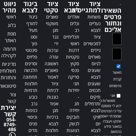
a
ציוד
ציוד
ציוד
ביגוד
ניווט
a
t
למתגייסים
לצבא
טקטי
לצבא
מהיר
השאירו
t
i
פרטים
ראשי
משחות
אולרים
פאצ'ים
ביגוד
i
v
ונחזור
נעליים
וכלים
משקפי
לחורף
בלוג
v
e
אליכם
לצבא
רב
מגן
מעיל
e
:
מפת
ציוד
תכליתיים
נגד
וסט
:
האתר
למכשירים
ראשי
ירי
פוך
תרומה
ניידים
דרגות
ערכות
סינטטי
לקהילה
מארזים
טקטיות
עזרה
פליזים
לגיוס
סקוץ
ראשונה
וסריגים
מדיניות
שעונים
פנסי
פאוצ'ים
הלבשה
משלוחים
מאשר
לצבא
סריקה
לאפוד
תחתונה
והחזרות
קבלת
שעונים
תגי
ציוד
חולצות
סיטונאות
פרסומים
חכמים
יחידות
לכיתת
תרמיות
צור
אני
תיקים
-
כוננות
כובע
קשר
מאשר/ת כי
ותרמילים
תג
אפוד
גרב
ידוע לי ומוסכם
יצירת
לצבא
יחידה
מגן
כפפות
עלי כי הפרטים
קשר
שמסרתי ייאספו,
תיקי
חובקים
ברכיות
וכיסויי
054-
יוחזקו ויעובדו
יום
לנשק
לצבא
פנים
8749-
במאגר מידע
486
לצבא
רצועות
חולצות
מדים
בהתאם