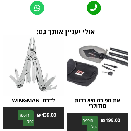
Alternative:
אולי יעניין אותך גם:
את חפירה הישרדות
לדרמן WINGMAN
מודולרי
₪
439.00
הוספה
₪
199.00
הוספה
A
לסל
A
לסל
l