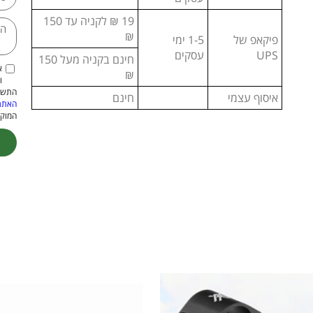
19 ₪ לקניה עד 150
₪
פיקאפ של
1-5 ימי
UPS
עסקים
חינם בקניה מעל 150
א
₪
ו
התשמ"א–1981 (כולל תיקון
איסוף עצמי
חינם
האתר
המוקנ
ive: