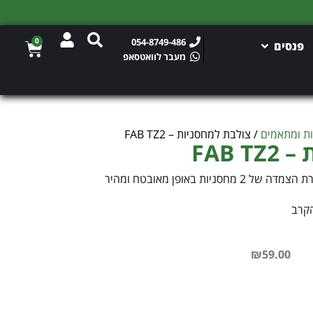
0
054-8749-486
פנסים
מעבר לוואטסאפ
ת ומתאמים
/ צולבת למחסניות – FAB TZ2
FAB 
הקרב
₪
59.00