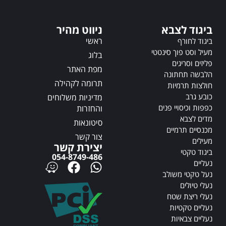
a
t
t
i
ביגוד לצבא
ניווט מהיר
i
v
ראשי
v
ביגוד לחורף
e
e
מעיל וסט פוך סינטטי
:
בלוג
:
פליזים וסריגים
מפת האתר
הלבשה תחתונה
תרומה לקהילה
חולצות תרמיות
כובע גרב
מדיניות משלוחים
כפפות וכיסויי פנים
והחזרות
מדים לצבא
סיטונאות
מכנסיים תרמיים
צור קשר
מעילים
יצירת קשר
ביגוד טקטי
054-8749-486
נעליים
נעל טקטי משולב
נעלי טיולים
נעלי ריצת שטח
נעליים טקטיות
נעליים צבאיות