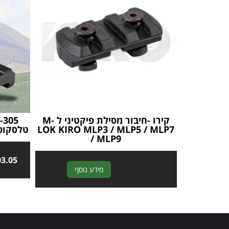
קירו -חיבור מסילת פיקטיני ל M-
LOK KIRO MLP3 / MLP5 / MLP7
טלסקופית 30MM עם ה
/ MLP9
03.05
A
מידע נוסף
l
t
e
r
n