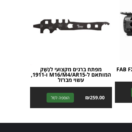
ר 4 מסילות – FAB FX –
מפתח ברגים מקצועי לנַשָׁק
המותאם ל-M16/M4/AR15 ו-1911,
עשוי מברזל
A
A
₪
259.00
הוספה לסל
l
l
t
t
e
e
r
r
n
n
a