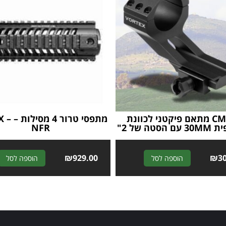
CM-305 מתאם פיקטני לכוונת
מתפסי טרו
סטה של 2"
NFR
₪
929.00
A
₪
3
הוספה לסל
הוספה לסל
l
t
e
r
n
a