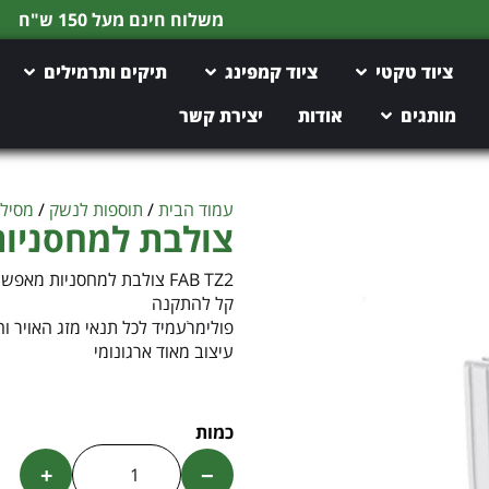
משלוח חינם מעל 150 ש"ח
ציוד טקטי
ציוד קמפינג
תיקים ותרמילים
מותגים
אודות
יצירת קשר
עמוד הבית
/
תוספות לנשק
/
מסילו
צולבת למחסניות – TZ2
FAB TZ2 צולבת למחסניות מאפשרת הצמדה של 2 מחסניות באופן מאובטח ומהיר
קל להתקנה
פולימרֺעמיד לכל תנאי מזג האויר ו
עיצוב מאוד ארגונומי
+
−