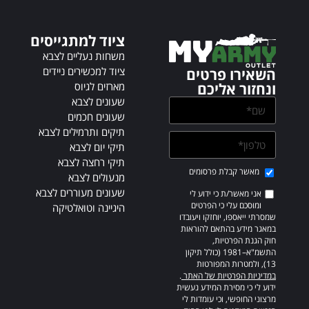
a
t
ציוד למתגייסים
i
v
משחות נעליים לצבא
e
ציוד למכשירים ניידים
השאירו פרטים
:
מארזים לגיוס
ונחזור אליכם
שעונים לצבא
שעונים חכמים
תיקים ותרמילים לצבא
תיקי יום לצבא
תיקי רחצה לצבא
מאשר קבלת פרסומים
מנעולים לצבא
שעונים מעוררים לצבא
אני מאשר/ת כי ידוע לי
ומוסכם עלי כי הפרטים
היגיינה וטואלטיקה
שמסרתי ייאספו, יוחזקו ויעובדו
במאגר מידע בהתאם להוראות
חוק הגנת הפרטיות,
התשמ"א–1981 (כולל תיקון
13), ולמטרות המפורטות
במדיניות הפרטיות של האתר
.
ידוע לי כי מסירת המידע נעשית
מרצוני החופשי, וכי עומדות לי