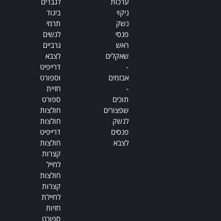
ערכות
לגברים
ניקוי
ביגוד
נשק
תרמי
פנסי
לנשים
ראש
גרביים
שאקלים
לצבא
-
דרייפיט
אבזמים
וספורט
-
חזיית
תוכים
ספורט
שפצורים
חולצות
לנשק
חולצות
פנסים
דרייפיט
לצבא
חולצות
קצרות
לחייל
חולצות
קצרות
לחיילת
חזיות
ספורט