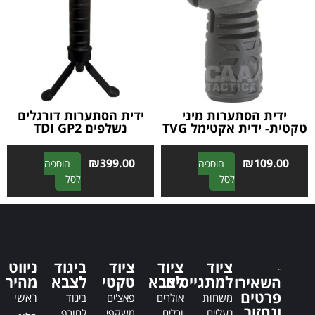
n
n
a
a
t
t
i
i
v
v
e
e
:
:
ידית הסתערות מיני
ידית הסתערות דורגלים
טקטית- ידית אקטימל TVG
נשלפים TDI GP2
₪
399.00
₪
109.00
הוספה
הוספה
A
A
לסל
לסל
l
l
t
t
e
e
r
r
n
n
ציוד
ציוד
ציוד
ביגוד
ניווט
a
a
למתגייסים
לצבא
טקטי
לצבא
מהיר
השאירו
t
t
פרטים
ראשי
משחות
אולרים
פאצ'ים
ביגוד
i
i
ונחזור
נעליים
וכלים
משקפי
לחורף