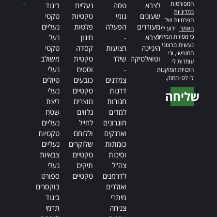
המפורטות
לצבא
טסה
נעליים
ביגוד
במדיניות
שעונים
גומי
טקטיות
טקטי
הפרטיות של
מעוררים
הפעלה
פלטות
נעליים
האתר
. ידוע לי
כי מסירת המידע
לצבא
-
מיגון
נעל
נעשית מרצוני
היגיינה
רצועות
קסדה
טקטי
החופשי, וכי
וטואלטיקה
שילר
טקטית
משולב
עומדות לי
-
וסטים
נעלי
הזכויות המוקנות
לי לפי החוק.
צמדנים
כובעים
טיולים
דרגות
טקטיים
נעלי
שליחה
חגורות
מוצרים
ריצת
Alternative:
למדים
נלווים
שטח
חוגרונים
לחייל
נעליים
וארנקים
וללוחם
טקטיות
כומתות
שלוקרים
נעליים
וסיכות
טקטיים
צבאיות
צה"ל
תיקים
נעלי
לדרמנים
טקטיים
ספורט
ואולרים
בוקסרים
מיתרי
ביגוד
צניחה
תרמי