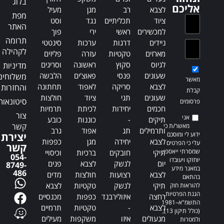
בלוג
v
v
אליכם
לצבא
רב
מגן
מעיל
e
e
מפת
ציוד
תכליתיים
נגד
וסט
:
:
האתר
למכשירים
ראשי
ירי
פוך
תרומה
ניידים
דרגות
ערכות
סינטטי
לקהילה
מארזים
טקטיות
עזרה
פליזים
לגיוס
סקוץ
ראשונה
וסריגים
מדיניות
שעונים
פנסי
פאוצ'ים
הלבשה
משלוחים
מאשר
לצבא
סריקה
לאפוד
תחתונה
והחזרות
קבלת
שעונים
תגי
ציוד
חולצות
סיטונאות
פרסומים
חכמים
יחידות
לכיתת
תרמיות
צור
אני
תיקים
-
כוננות
כובע
קשר
מאשר/ת כי
ותרמילים
תג
אפוד
גרב
ידוע לי ומוסכם
יצירת
לצבא
יחידה
מגן
כפפות
עלי כי הפרטים
קשר
שמסרתי ייאספו,
תיקי
חובקים
ברכיות
וכיסויי
054-
יוחזקו ויעובדו
יום
לנשק
לצבא
פנים
8749-
במאגר מידע
486
לצבא
רצועות
חולצות
מדים
בהתאם
תיקי
לנשק
טקטיות
לצבא
להוראות חוק
הגנת הפרטיות,
רחצה
איזולירבנד
כפפות
מכנסיים
התשמ"א–1981
לצבא
-
טקטיות
תרמיים
(כולל תיקון 13),
מנעולים
איזו
משקפות
מעילים
ולמטרות