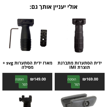
אולי יעניין אותך גם:
ידית הסתערות מתברגת
מארז ידית הסתערות svg +
תוצרת IMI
מסילה
₪
149.00
₪
169.00
הוספה
הוספה
A
A
לסל
לסל
l
l
t
t
e
e
r
r