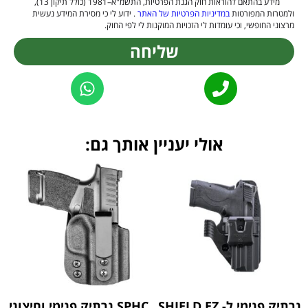
מידע בהתאם להוראות חוק הגנת הפרטיות, התשמ"א–1981 (כולל תיקון 13),
ולמטרות המפורטות
במדיניות הפרטיות של האתר
. ידוע לי כי מסירת המידע נעשית
מרצוני החופשי, וכי עומדות לי הזכויות המוקנות לי לפי החוק.
שליחה
Alternative:
אולי יעניין אותך גם:
נרתיק פנימי ל- SHIELD EZ
SPHC נרתיק פנימי וחיצוני