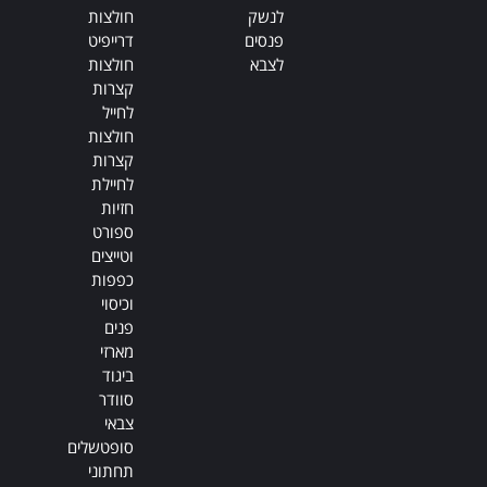
לנשק
חולצות
פנסים
דרייפיט
לצבא
חולצות
קצרות
לחייל
חולצות
קצרות
לחיילת
חזיות
ספורט
וטייצים
כפפות
וכיסוי
פנים
מארזי
ביגוד
סוודר
צבאי
סופטשלים
תחתוני