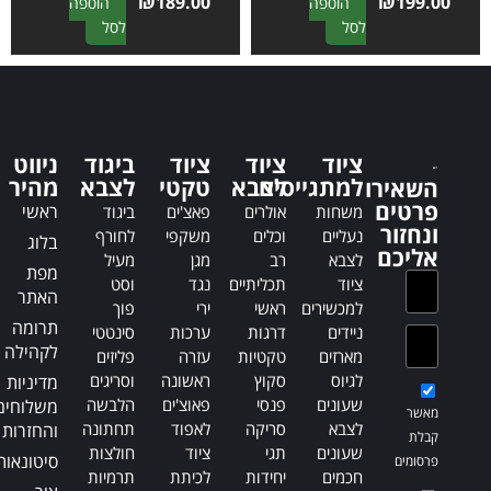
₪
189.00
₪
199.00
הוספה
הוספה
A
A
לסל
לסל
l
l
t
t
e
e
r
r
n
n
ציוד
ציוד
ציוד
ביגוד
ניווט
a
a
למתגייסים
לצבא
טקטי
לצבא
מהיר
השאירו
t
t
פרטים
ראשי
משחות
אולרים
פאצ'ים
ביגוד
i
i
ונחזור
נעליים
וכלים
משקפי
לחורף
בלוג
v
v
אליכם
לצבא
רב
מגן
מעיל
e
e
מפת
ציוד
תכליתיים
נגד
וסט
:
:
האתר
למכשירים
ראשי
ירי
פוך
תרומה
ניידים
דרגות
ערכות
סינטטי
לקהילה
מארזים
טקטיות
עזרה
פליזים
לגיוס
סקוץ
ראשונה
וסריגים
מדיניות
שעונים
פנסי
פאוצ'ים
הלבשה
משלוחים
מאשר
לצבא
סריקה
לאפוד
תחתונה
והחזרות
קבלת
שעונים
תגי
ציוד
חולצות
סיטונאות
פרסומים
חכמים
יחידות
לכיתת
תרמיות