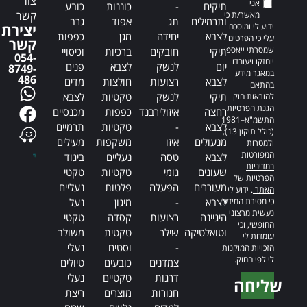
צור
אני
תיקים
-
כוננות
כובע
קשר
מאשר/ת כי
ותרמילים
תג
אפוד
גרב
ידוע לי ומוסכם
יצירת
לצבא
יחידה
מגן
כפפות
עלי כי הפרטים
קשר
שמסרתי ייאספו,
תיקי
חובקים
ברכיות
וכיסויי
054-
יוחזקו ויעובדו
יום
לנשק
לצבא
פנים
8749-
במאגר מידע
486
לצבא
רצועות
חולצות
מדים
בהתאם
תיקי
לנשק
טקטיות
לצבא
להוראות חוק
הגנת הפרטיות,
רחצה
איזולירבנד
כפפות
מכנסיים
התשמ"א–1981
לצבא
-
טקטיות
תרמיים
(כולל תיקון 13),
מנעולים
איזו
משקפות
מעילים
ולמטרות
המפורטות
לצבא
טסה
נעליים
ביגוד
במדיניות
שעונים
גומי
טקטיות
טקטי
הפרטיות של
מעוררים
הפעלה
פלטות
נעליים
האתר
. ידוע לי
כי מסירת המידע
לצבא
-
מיגון
נעל
נעשית מרצוני
היגיינה
רצועות
קסדה
טקטי
החופשי, וכי
וטואלטיקה
שילר
טקטית
משולב
עומדות לי
-
וסטים
נעלי
הזכויות המוקנות
לי לפי החוק.
צמדנים
כובעים
טיולים
דרגות
טקטיים
נעלי
שליחה
חגורות
מוצרים
ריצת