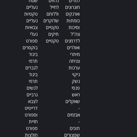
Alternative:
למדים
נלווים
שטח
חוגרונים
לחייל
נעליים
וארנקים
וללוחם
טקטיות
כומתות
שלוקרים
נעליים
וסיכות
טקטיים
צבאיות
צה"ל
תיקים
נעלי
לדרמנים
טקטיים
ספורט
ואולרים
בוקסרים
מיתרי
ביגוד
צניחה
תרמי
ערכות
לגברים
ניקוי
ביגוד
נשק
תרמי
פנסי
לנשים
ראש
גרביים
שאקלים
לצבא
-
דרייפיט
אבזמים
וספורט
-
חזיית
תוכים
ספורט
שפצורים
חולצות