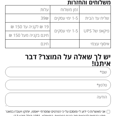
משלוחים והחזרות
זמן משלוח
עלות
שליח עד הבית
1-5 ימי עסקים
39₪
19 ₪ לקניה עד 150 ₪
פיקאפ של UPS
1-5 ימי עסקים
חינם בקניה מעל 150 ₪
איסוף עצמי
חינם
יש לך שאלה על המוצר? דבר
איתנו!
אני מאשר/ת כי ידוע לי ומוסכם עלי כי הפרטים שמסרתי ייאספו, יוחזקו ויעובדו במאגר
מידע בהתאם להוראות חוק הגנת הפרטיות, התשמ"א–1981 (כולל תיקון 13),