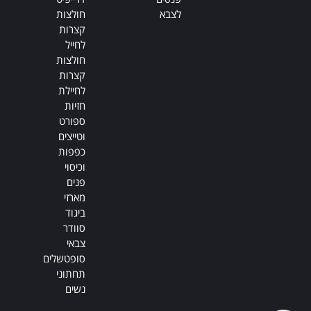
לצבא
חולצות
קצרות
לחייל
חולצות
קצרות
לחיילת
חזיות
ספורט
וטייצים
כפפות
וכיסוי
פנים
מארזי
ביגוד
סוודר
צבאי
סופטשלים
תחתוני
נשים