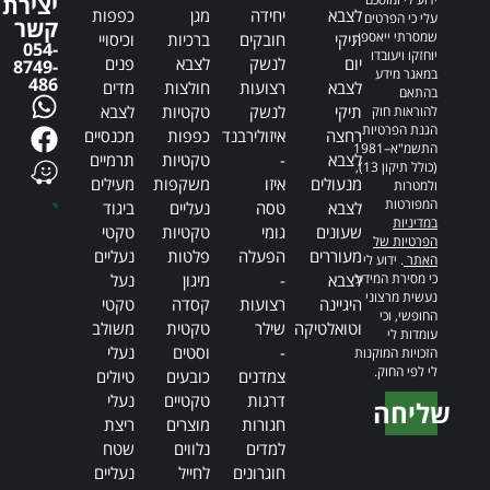
יצירת
לצבא
יחידה
מגן
כפפות
עלי כי הפרטים
קשר
שמסרתי ייאספו,
תיקי
חובקים
ברכיות
וכיסויי
054-
יוחזקו ויעובדו
יום
לנשק
לצבא
פנים
8749-
במאגר מידע
486
לצבא
רצועות
חולצות
מדים
בהתאם
תיקי
לנשק
טקטיות
לצבא
להוראות חוק
הגנת הפרטיות,
רחצה
איזולירבנד
כפפות
מכנסיים
התשמ"א–1981
לצבא
-
טקטיות
תרמיים
(כולל תיקון 13),
מנעולים
איזו
משקפות
מעילים
ולמטרות
המפורטות
לצבא
טסה
נעליים
ביגוד
במדיניות
שעונים
גומי
טקטיות
טקטי
הפרטיות של
מעוררים
הפעלה
פלטות
נעליים
האתר
. ידוע לי
כי מסירת המידע
לצבא
-
מיגון
נעל
נעשית מרצוני
היגיינה
רצועות
קסדה
טקטי
החופשי, וכי
וטואלטיקה
שילר
טקטית
משולב
עומדות לי
-
וסטים
נעלי
הזכויות המוקנות
לי לפי החוק.
צמדנים
כובעים
טיולים
דרגות
טקטיים
נעלי
שליחה
חגורות
מוצרים
ריצת
Alternative:
למדים
נלווים
שטח
חוגרונים
לחייל
נעליים