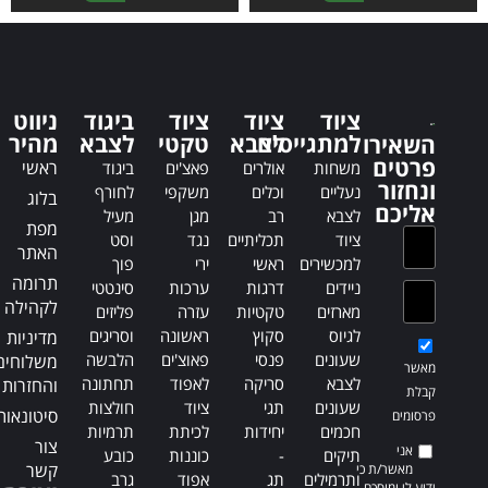
l
l
t
t
e
e
r
r
n
n
ציוד
ציוד
ציוד
ביגוד
ניווט
a
a
למתגייסים
לצבא
טקטי
לצבא
מהיר
השאירו
t
t
פרטים
ראשי
משחות
אולרים
פאצ'ים
ביגוד
i
i
ונחזור
נעליים
וכלים
משקפי
לחורף
בלוג
v
v
אליכם
לצבא
רב
מגן
מעיל
e
e
מפת
ציוד
תכליתיים
נגד
וסט
:
:
האתר
למכשירים
ראשי
ירי
פוך
תרומה
ניידים
דרגות
ערכות
סינטטי
לקהילה
מארזים
טקטיות
עזרה
פליזים
לגיוס
סקוץ
ראשונה
וסריגים
מדיניות
שעונים
פנסי
פאוצ'ים
הלבשה
משלוחים
מאשר
לצבא
סריקה
לאפוד
תחתונה
והחזרות
קבלת
שעונים
תגי
ציוד
חולצות
סיטונאות
פרסומים
חכמים
יחידות
לכיתת
תרמיות
צור
אני
תיקים
-
כוננות
כובע
קשר
מאשר/ת כי
ותרמילים
תג
אפוד
גרב
ידוע לי ומוסכם