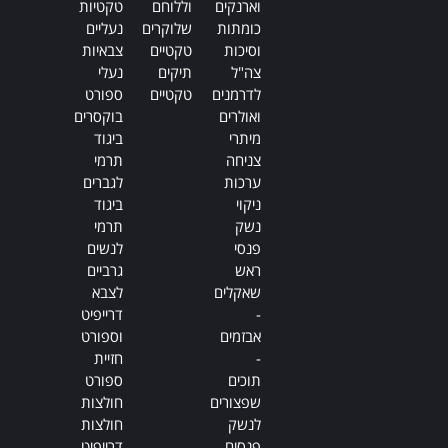
וארנקים
וללוחם
טקטיות
כומתות
שלוקרים
נעליים
וסיכות
טקטיים
צבאיות
צה"ל
תיקים
נעלי
לדרמנים
טקטיים
ספורט
ואולרים
בוקסרים
מיתרי
ביגוד
צניחה
תרמי
ערכות
לגברים
ניקוי
ביגוד
נשק
תרמי
פנסי
לנשים
ראש
גרביים
שאקלים
לצבא
-
דרייפיט
אבזמים
וספורט
-
חזיית
תוכים
ספורט
שפצורים
חולצות
לנשק
חולצות
פנסים
דרייפיט