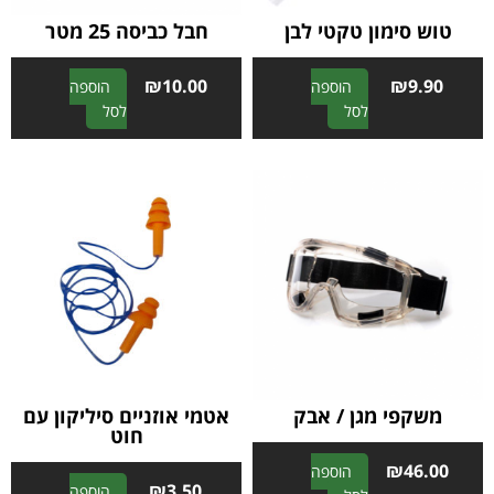
טוש סימון טקטי לבן
חבל כביסה 25 מטר
₪
10.00
₪
9.90
הוספה
הוספה
A
A
לסל
לסל
l
l
t
t
e
e
r
r
n
n
a
a
t
t
i
i
v
v
e
e
:
:
משקפי מגן / אבק
אטמי אוזניים סיליקון עם
חוט
₪
46.00
הוספה
₪
3.50
הוספה