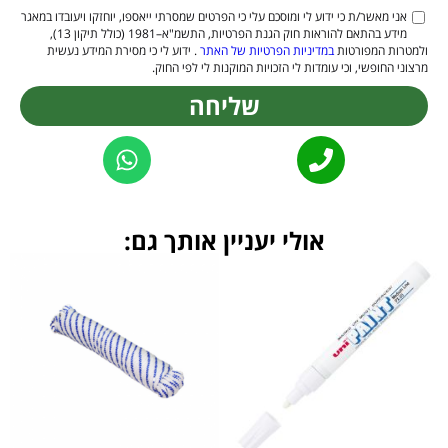
אני מאשר/ת כי ידוע לי ומוסכם עלי כי הפרטים שמסרתי ייאספו, יוחזקו ויעובדו במאגר
מידע בהתאם להוראות חוק הגנת הפרטיות, התשמ"א–1981 (כולל תיקון 13),
ולמטרות המפורטות
במדיניות הפרטיות של האתר
. ידוע לי כי מסירת המידע נעשית
מרצוני החופשי, וכי עומדות לי הזכויות המוקנות לי לפי החוק.
שליחה
Alternative:
אולי יעניין אותך גם: