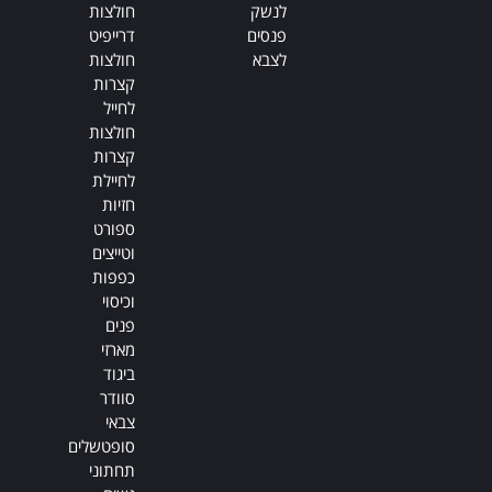
לנשק
חולצות
פנסים
דרייפיט
לצבא
חולצות
קצרות
לחייל
חולצות
קצרות
לחיילת
חזיות
ספורט
וטייצים
כפפות
וכיסוי
פנים
מארזי
ביגוד
סוודר
צבאי
סופטשלים
תחתוני