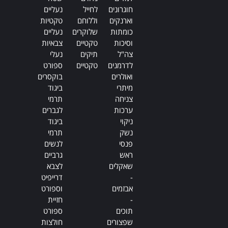
חוגרונים
לחייל
נעליים
וארנקים
וללוחם
טקטיות
כומתות
שלוקרים
נעליים
וסיכות
טקטיים
צבאיות
צה"ל
תיקים
נעלי
לדרמנים
טקטיים
ספורט
ואולרים
בוקסרים
מיתרי
ביגוד
צניחה
תרמי
ערכות
לגברים
ניקוי
ביגוד
נשק
תרמי
פנסי
לנשים
ראש
גרביים
שאקלים
לצבא
-
דרייפיט
אבזמים
וספורט
-
חזיית
תוכים
ספורט
שפצורים
חולצות