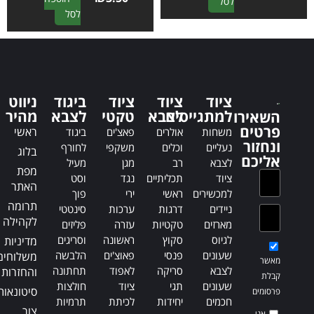
A
לסל
A
לסל
l
l
t
t
e
e
r
r
n
n
a
ציוד
ציוד
ציוד
ביגוד
ניווט
a
t
למתגייסים
לצבא
טקטי
לצבא
מהיר
השאירו
t
i
פרטים
ראשי
משחות
אולרים
פאצ'ים
ביגוד
i
v
ונחזור
נעליים
וכלים
משקפי
לחורף
בלוג
v
e
אליכם
לצבא
רב
מגן
מעיל
e
:
מפת
ציוד
תכליתיים
נגד
וסט
:
האתר
למכשירים
ראשי
ירי
פוך
תרומה
ניידים
דרגות
ערכות
סינטטי
לקהילה
מארזים
טקטיות
עזרה
פליזים
לגיוס
סקוץ
ראשונה
וסריגים
מדיניות
שעונים
פנסי
פאוצ'ים
הלבשה
משלוחים
מאשר
לצבא
סריקה
לאפוד
תחתונה
והחזרות
קבלת
שעונים
תגי
ציוד
חולצות
סיטונאות
פרסומים
חכמים
יחידות
לכיתת
תרמיות
צור
אני