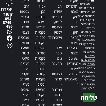
תיקים
-
כוננות
כובע
קשר
מאשר/ת כי
ותרמילים
תג
אפוד
גרב
ידוע לי ומוסכם
יצירת
לצבא
יחידה
מגן
כפפות
עלי כי הפרטים
קשר
שמסרתי ייאספו,
תיקי
חובקים
ברכיות
וכיסויי
054-
יוחזקו ויעובדו
יום
לנשק
לצבא
פנים
8749-
במאגר מידע
486
לצבא
רצועות
חולצות
מדים
בהתאם
תיקי
לנשק
טקטיות
לצבא
להוראות חוק
הגנת הפרטיות,
רחצה
איזולירבנד
כפפות
מכנסיים
התשמ"א–1981
לצבא
-
טקטיות
תרמיים
(כולל תיקון 13),
מנעולים
איזו
משקפות
מעילים
ולמטרות
המפורטות
לצבא
טסה
נעליים
ביגוד
במדיניות
שעונים
גומי
טקטיות
טקטי
הפרטיות של
מעוררים
הפעלה
פלטות
נעליים
האתר
. ידוע לי
כי מסירת המידע
לצבא
-
מיגון
נעל
נעשית מרצוני
היגיינה
רצועות
קסדה
טקטי
החופשי, וכי
וטואלטיקה
שילר
טקטית
משולב
עומדות לי
-
וסטים
נעלי
הזכויות המוקנות
לי לפי החוק.
צמדנים
כובעים
טיולים
דרגות
טקטיים
נעלי
שליחה
חגורות
מוצרים
ריצת
Alternative:
למדים
נלווים
שטח