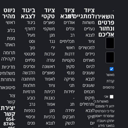
n
n
a
a
ציוד
ציוד
ציוד
ביגוד
ניווט
t
t
למתגייסים
לצבא
טקטי
לצבא
מהיר
השאירו
i
i
פרטים
ראשי
משחות
אולרים
פאצ'ים
ביגוד
v
v
ונחזור
נעליים
וכלים
משקפי
לחורף
בלוג
e
e
אליכם
לצבא
רב
מגן
מעיל
:
:
מפת
ציוד
תכליתיים
נגד
וסט
האתר
למכשירים
ראשי
ירי
פוך
תרומה
ניידים
דרגות
ערכות
סינטטי
לקהילה
מארזים
טקטיות
עזרה
פליזים
לגיוס
סקוץ
ראשונה
וסריגים
מדיניות
שעונים
פנסי
פאוצ'ים
הלבשה
משלוחים
מאשר
לצבא
סריקה
לאפוד
תחתונה
והחזרות
קבלת
שעונים
תגי
ציוד
חולצות
סיטונאות
פרסומים
חכמים
יחידות
לכיתת
תרמיות
צור
אני
תיקים
-
כוננות
כובע
קשר
מאשר/ת כי
ותרמילים
תג
אפוד
גרב
ידוע לי ומוסכם
יצירת
לצבא
יחידה
מגן
כפפות
עלי כי הפרטים
קשר
שמסרתי ייאספו,
תיקי
חובקים
ברכיות
וכיסויי
054-
יוחזקו ויעובדו
יום
לנשק
לצבא
פנים
8749-
במאגר מידע