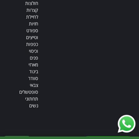
חולצות
קצרות
לחיילת
חזיות
ספורט
וטייצים
כפפות
וכיסוי
פנים
מארזי
ביגוד
סוודר
צבאי
סופטשלים
תחתוני
נשים