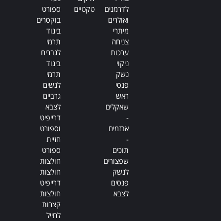
לדרמנים
טקטיים
ספורט
ואולרים
בוקסרים
מיתרי
ביגוד
צניחה
תרמי
ערכות
לגברים
ניקוי
ביגוד
נשק
תרמי
פנסי
לנשים
ראש
גרביים
שאקלים
לצבא
-
דרייפיט
אבזמים
וספורט
-
חזיית
תוכים
ספורט
שפצורים
חולצות
לנשק
חולצות
פנסים
דרייפיט
לצבא
חולצות
קצרות
לחייל