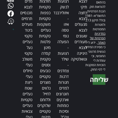
486
לצבא
רצועות
חולצות
מדים
בהתאם
תיקי
לנשק
טקטיות
לצבא
להוראות חוק
הגנת הפרטיות,
רחצה
איזולירבנד
כפפות
מכנסיים
התשמ"א–1981
לצבא
-
טקטיות
תרמיים
(כולל תיקון 13),
מנעולים
איזו
משקפות
מעילים
ולמטרות
המפורטות
לצבא
טסה
נעליים
ביגוד
במדיניות
שעונים
גומי
טקטיות
טקטי
הפרטיות של
מעוררים
הפעלה
פלטות
נעליים
האתר
. ידוע לי
כי מסירת המידע
לצבא
-
מיגון
נעל
נעשית מרצוני
היגיינה
רצועות
קסדה
טקטי
החופשי, וכי
וטואלטיקה
שילר
טקטית
משולב
עומדות לי
-
וסטים
נעלי
הזכויות המוקנות
לי לפי החוק.
צמדנים
כובעים
טיולים
דרגות
טקטיים
נעלי
שליחה
חגורות
מוצרים
ריצת
Alternative:
למדים
נלווים
שטח
חוגרונים
לחייל
נעליים
וארנקים
וללוחם
טקטיות
כומתות
שלוקרים
נעליים
וסיכות
טקטיים
צבאיות
צה"ל
תיקים
נעלי