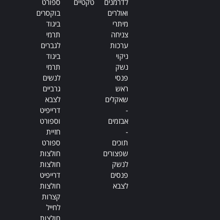
לדרמנים
טקטיים
ספורט
ואולרים
בוקסרים
מיתרי
ביגוד
צניחה
תרמי
ערכות
לגברים
ניקוי
ביגוד
נשק
תרמי
פנסי
לנשים
ראש
גרביים
שאקלים
לצבא
-
דרייפיט
אבזמים
וספורט
-
חזיית
תוכים
ספורט
שפצורים
חולצות
לנשק
חולצות
פנסים
דרייפיט
לצבא
חולצות
קצרות
לחייל
חולצות