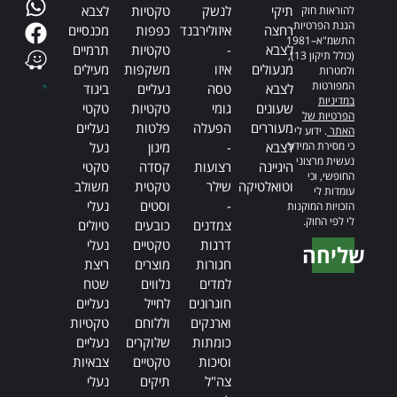
תיקי
לנשק
טקטיות
לצבא
להוראות חוק
הגנת הפרטיות,
רחצה
איזולירבנד
כפפות
מכנסיים
התשמ"א–1981
לצבא
-
טקטיות
תרמיים
(כולל תיקון 13),
מנעולים
איזו
משקפות
מעילים
ולמטרות
המפורטות
לצבא
טסה
נעליים
ביגוד
במדיניות
שעונים
גומי
טקטיות
טקטי
הפרטיות של
מעוררים
הפעלה
פלטות
נעליים
האתר
. ידוע לי
כי מסירת המידע
לצבא
-
מיגון
נעל
נעשית מרצוני
היגיינה
רצועות
קסדה
טקטי
החופשי, וכי
וטואלטיקה
שילר
טקטית
משולב
עומדות לי
-
וסטים
נעלי
הזכויות המוקנות
לי לפי החוק.
צמדנים
כובעים
טיולים
דרגות
טקטיים
נעלי
שליחה
חגורות
מוצרים
ריצת
Alternative:
למדים
נלווים
שטח
חוגרונים
לחייל
נעליים
וארנקים
וללוחם
טקטיות
כומתות
שלוקרים
נעליים
וסיכות
טקטיים
צבאיות
צה"ל
תיקים
נעלי