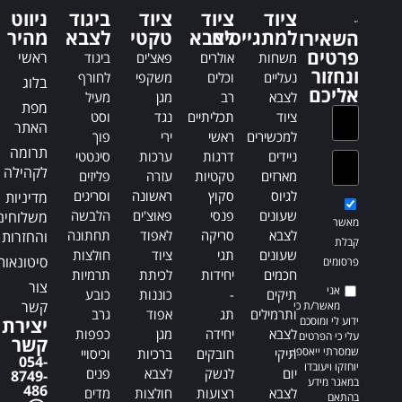
t
n
ציוד
ציוד
ציוד
ביגוד
ניווט
i
a
למתגייסים
לצבא
טקטי
לצבא
מהיר
השאירו
v
t
פרטים
ראשי
משחות
אולרים
פאצ'ים
ביגוד
e
i
ונחזור
נעליים
וכלים
משקפי
לחורף
:
בלוג
v
אליכם
לצבא
רב
מגן
מעיל
e
מפת
ציוד
תכליתיים
נגד
וסט
:
האתר
למכשירים
ראשי
ירי
פוך
תרומה
ניידים
דרגות
ערכות
סינטטי
לקהילה
מארזים
טקטיות
עזרה
פליזים
לגיוס
סקוץ
ראשונה
וסריגים
מדיניות
שעונים
פנסי
פאוצ'ים
הלבשה
משלוחים
מאשר
לצבא
סריקה
לאפוד
תחתונה
והחזרות
קבלת
שעונים
תגי
ציוד
חולצות
סיטונאות
פרסומים
חכמים
יחידות
לכיתת
תרמיות
צור
אני
תיקים
-
כוננות
כובע
קשר
מאשר/ת כי
ותרמילים
תג
אפוד
גרב
ידוע לי ומוסכם
יצירת
לצבא
יחידה
מגן
כפפות
עלי כי הפרטים
קשר
שמסרתי ייאספו,
תיקי
חובקים
ברכיות
וכיסויי
054-
יוחזקו ויעובדו
יום
לנשק
לצבא
פנים
8749-
במאגר מידע
486
לצבא
רצועות
חולצות
מדים
בהתאם