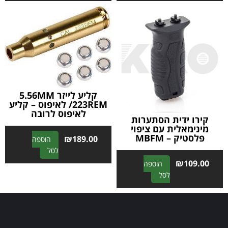
t
t
e
e
r
r
n
n
a
a
t
t
i
i
v
v
קליע לייזר 5.56MM
e
e
/223REM לאיפוס – קליע
:
:
לאיפוס לרובה
קירו ידית הסתערות
מינימאלית עם ציפוי
פלסטיק – MBFM
₪
189.00
הוספה
A
לסל
l
₪
109.00
הוספה
t
A
לסל
e
l
r
t
n
e
a
r