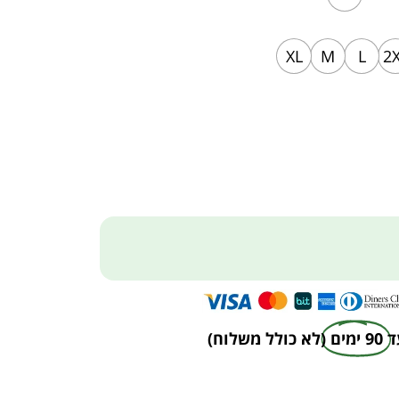
XL
M
L
2
ד
90 ימים
(לא כולל משלוח)