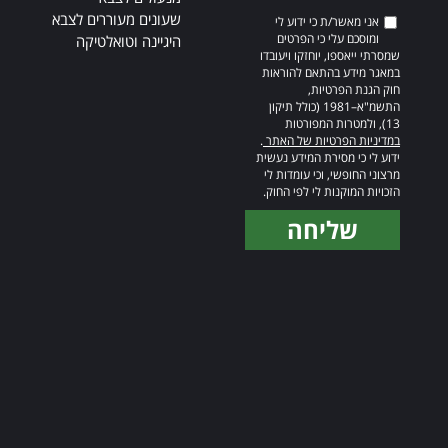
שעונים מעוררים לצבא
אני מאשר/ת כי ידוע לי
ומוסכם עלי כי הפרטים
היגיינה וטואלטיקה
שמסרתי ייאספו, יוחזקו ויעובדו
במאגר מידע בהתאם להוראות
חוק הגנת הפרטיות,
התשמ"א–1981 (כולל תיקון
13), ולמטרות המפורטות
במדיניות הפרטיות של האתר
.
ידוע לי כי מסירת המידע נעשית
מרצוני החופשי, וכי עומדות לי
הזכויות המוקנות לי לפי החוק.
שליחה
Alternative: