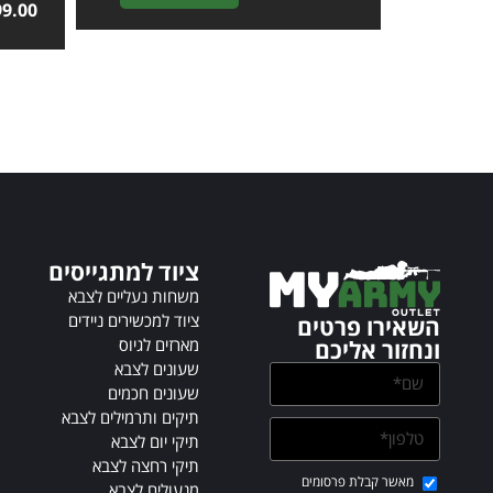
99.00
l
t
e
r
n
a
t
i
v
e
:
ציוד למתגייסים
משחות נעליים לצבא
ציוד למכשירים ניידים
השאירו פרטים
מארזים לגיוס
ונחזור אליכם
שעונים לצבא
שעונים חכמים
תיקים ותרמילים לצבא
תיקי יום לצבא
תיקי רחצה לצבא
מאשר קבלת פרסומים
מנעולים לצבא