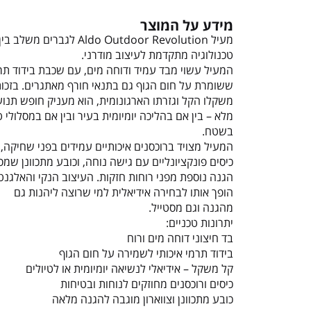
מידע על המוצר
מעיל Aldo Outdoor Revolution לגברים משלב בין
טכנולוגיה מתקדמת לעיצוב מודרני.
המעיל עשוי מבד עמיד ודוחה מים, עם שכבת בידוד תר
ששומרת על חום הגוף גם בתנאי חורף מאתגרים. בזכו
משקלו הקל וגזרתו הארגונומית, הוא מעניק חופש תנו
מלא – בין אם בהליכה יומיומית בעיר ובין אם במסלולי ט
בשטח.
המעיל מצויד ברוכסנים איכותיים עמידים בפני שחיקה,
כיסים פונקציונליים עם גישה נוחה, וכובע מתכוונן שמ
הגנה נוספת מפני רוחות חזקות. העיצוב הנקי והאלגנט
הופך אותו לבחירה אידיאלית למי שרוצה ליהנות גם
מהגנה וגם מסטייל.
יתרונות טכניים:
בד חיצוני דוחה מים ורוח
בידוד תרמי איכותי לשמירה על חום הגוף
קל משקל – אידיאלי לנשיאה יומיומית או לטיולים
כיסים ורוכסנים מחוזקים לנוחות ובטיחות
כובע מתכוונן וצווארון מוגבה להגנה מלאה