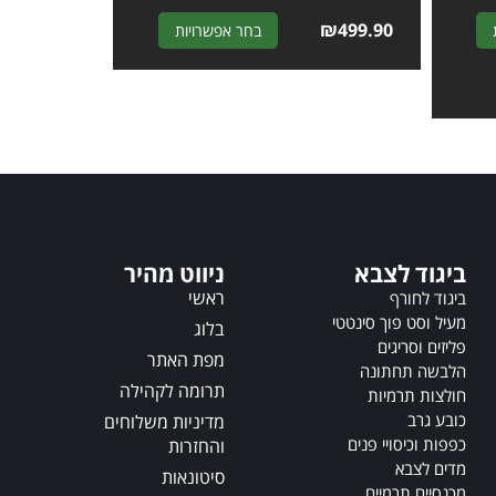
A
₪
499.90
A
בחר אפשרויות
l
l
t
t
e
e
r
r
n
n
a
a
t
t
i
i
v
v
ביגוד לצבא
ניווט מהיר
e
e
:
ראשי
:
ביגוד לחורף
מעיל וסט פוך סינטטי
בלוג
פליזים וסריגים
מפת האתר
הלבשה תחתונה
תרומה לקהילה
חולצות תרמיות
כובע גרב
מדיניות משלוחים
כפפות וכיסויי פנים
והחזרות
מדים לצבא
סיטונאות
מכנסיים תרמיים