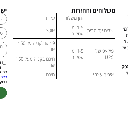
משלוחים והחזרות
יש 
זמן משלוח
עלות
1-5 ימי
מי
שליח עד הבית
39₪
עסקים
ת
עה
19 ₪ לקניה עד 150
יול
₪
פיקאפ של
1-5 ימי
UPS
עסקים
חינם בקניה מעל 150
א
₪
ספק
ו
י
התשמ"א–1981 (כולל תיקון
איסוף עצמי
חינם
האתר
המוקנ
ive: