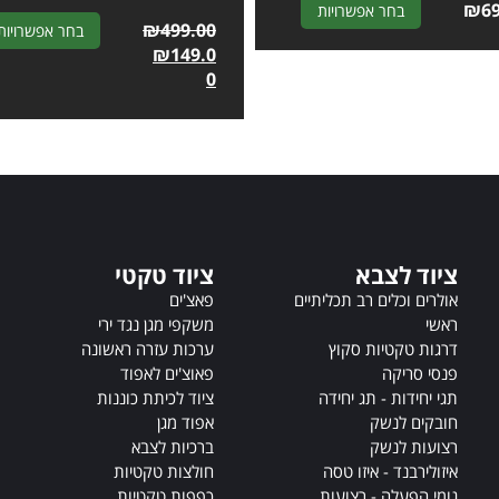
A
₪
6
בחר אפשרויות
₪
499.00
בחר אפשרויות
l
₪
149.0
t
0
e
r
n
a
t
i
v
e
ציוד לצבא
ציוד טקטי
:
אולרים וכלים רב תכליתיים
פאצ'ים
ראשי
משקפי מגן נגד ירי
דרגות טקטיות סקוץ
ערכות עזרה ראשונה
פנסי סריקה
פאוצ'ים לאפוד
תגי יחידות - תג יחידה
ציוד לכיתת כוננות
חובקים לנשק
אפוד מגן
רצועות לנשק
ברכיות לצבא
איזולירבנד - איזו טסה
חולצות טקטיות
גומי הפעלה - רצועות
כפפות טקטיות