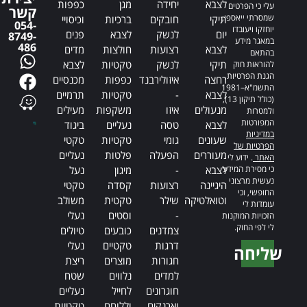
לצבא
יחידה
מגן
כפפות
עלי כי הפרטים
קשר
שמסרתי ייאספו,
תיקי
חובקים
ברכיות
וכיסויי
054-
יוחזקו ויעובדו
יום
לנשק
לצבא
פנים
8749-
במאגר מידע
486
לצבא
רצועות
חולצות
מדים
בהתאם
תיקי
לנשק
טקטיות
לצבא
להוראות חוק
הגנת הפרטיות,
רחצה
איזולירבנד
כפפות
מכנסיים
התשמ"א–1981
לצבא
-
טקטיות
תרמיים
(כולל תיקון 13),
מנעולים
איזו
משקפות
מעילים
ולמטרות
המפורטות
לצבא
טסה
נעליים
ביגוד
במדיניות
שעונים
גומי
טקטיות
טקטי
הפרטיות של
מעוררים
הפעלה
פלטות
נעליים
האתר
. ידוע לי
כי מסירת המידע
לצבא
-
מיגון
נעל
נעשית מרצוני
היגיינה
רצועות
קסדה
טקטי
החופשי, וכי
וטואלטיקה
שילר
טקטית
משולב
עומדות לי
-
וסטים
נעלי
הזכויות המוקנות
לי לפי החוק.
צמדנים
כובעים
טיולים
דרגות
טקטיים
נעלי
שליחה
חגורות
מוצרים
ריצת
Alternative:
למדים
נלווים
שטח
חוגרונים
לחייל
נעליים
וארנקים
וללוחם
טקטיות