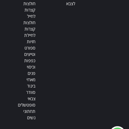
לצבא
חולצות
קצרות
לחייל
חולצות
קצרות
לחיילת
חזיות
ספורט
וטייצים
כפפות
וכיסוי
פנים
מארזי
ביגוד
סוודר
צבאי
סופטשלים
תחתוני
נשים