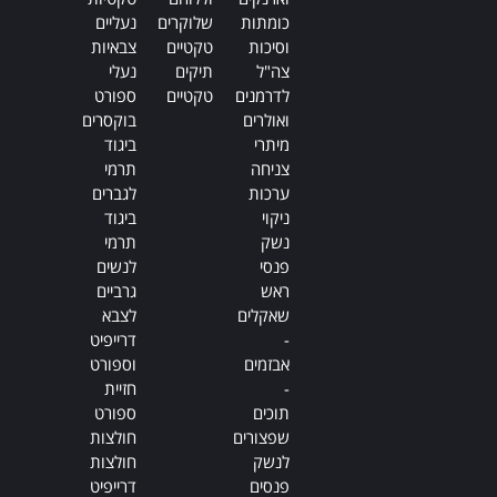
כומתות
שלוקרים
נעליים
וסיכות
טקטיים
צבאיות
צה"ל
תיקים
נעלי
לדרמנים
טקטיים
ספורט
ואולרים
בוקסרים
מיתרי
ביגוד
צניחה
תרמי
ערכות
לגברים
ניקוי
ביגוד
נשק
תרמי
פנסי
לנשים
ראש
גרביים
שאקלים
לצבא
-
דרייפיט
אבזמים
וספורט
-
חזיית
תוכים
ספורט
שפצורים
חולצות
לנשק
חולצות
פנסים
דרייפיט