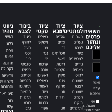
t
e
e
r
r
n
n
a
a
t
ציוד
ציוד
ציוד
ביגוד
ניווט
t
i
למתגייסים
לצבא
טקטי
לצבא
מהיר
השאירו
i
v
פרטים
ראשי
משחות
אולרים
פאצ'ים
ביגוד
v
e
ונחזור
נעליים
וכלים
משקפי
לחורף
בלוג
e
:
אליכם
לצבא
רב
מגן
מעיל
:
מפת
ציוד
תכליתיים
נגד
וסט
האתר
למכשירים
ראשי
ירי
פוך
תרומה
ניידים
דרגות
ערכות
סינטטי
לקהילה
מארזים
טקטיות
עזרה
פליזים
לגיוס
סקוץ
ראשונה
וסריגים
מדיניות
שעונים
פנסי
פאוצ'ים
הלבשה
משלוחים
מאשר
לצבא
סריקה
לאפוד
תחתונה
והחזרות
קבלת
שעונים
תגי
ציוד
חולצות
סיטונאות
פרסומים
חכמים
יחידות
לכיתת
תרמיות
צור
אני
תיקים
-
כוננות
כובע
קשר
מאשר/ת כי
ותרמילים
תג
אפוד
גרב
ידוע לי ומוסכם
יצירת