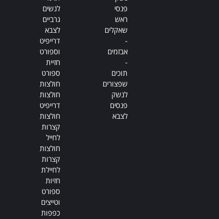
פנסי
לנשים
ראש
גרביים
שאקלים
לצבא
-
דרייפיט
אבזמים
וספורט
-
חזיית
תוכים
ספורט
שפצורים
חולצות
לנשק
חולצות
פנסים
דרייפיט
לצבא
חולצות
קצרות
לחייל
חולצות
קצרות
לחיילת
חזיות
ספורט
וטייצים
כפפות