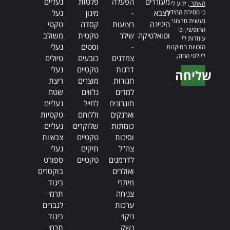
מעוררים
הפעלה
פלטות
נעליים
האתר
. ידוע לי
כי מסירת המידע
לצבא
-
מיגון
נעל
נעשית מרצוני
היגיינה
רצועות
קסדה
טקטי
החופשי, וכי
וטואלטיקה
שילר
טקטית
משולב
עומדות לי
-
וסטים
נעלי
הזכויות המוקנות
לי לפי החוק.
צמדנים
כובעים
טיולים
דרגות
טקטיים
נעלי
שליחה
חגורות
מוצרים
ריצת
Alternative:
למדים
נלווים
שטח
חוגרונים
לחייל
נעליים
וארנקים
וללוחם
טקטיות
כומתות
שלוקרים
נעליים
וסיכות
טקטיים
צבאיות
צה"ל
תיקים
נעלי
לדרמנים
טקטיים
ספורט
ואולרים
בוקסרים
מיתרי
ביגוד
צניחה
תרמי
ערכות
לגברים
ניקוי
ביגוד
נשק
תרמי