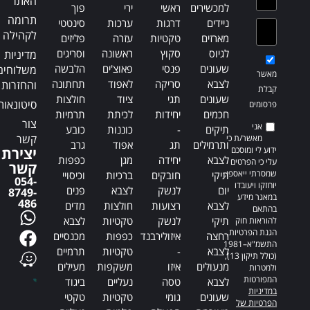
האתר
למכשירים
ראשי
ירי
פוך
תרומה
ניידים
דרגות
ערכות
סינטטי
לקהילה
מארזים
טקטיות
עזרה
פליזים
לגיוס
סקוץ
ראשונה
וסריגים
מדיניות
שעונים
פנסי
פאוצ'ים
הלבשה
משלוחים
מאשר
לצבא
סריקה
לאפוד
תחתונה
והחזרות
קבלת
שעונים
תגי
ציוד
חולצות
סיטונאות
פרסומים
חכמים
יחידות
לכיתת
תרמיות
צור
אני
תיקים
-
כוננות
כובע
קשר
מאשר/ת כי
ותרמילים
תג
אפוד
גרב
ידוע לי ומוסכם
יצירת
לצבא
יחידה
מגן
כפפות
עלי כי הפרטים
קשר
שמסרתי ייאספו,
תיקי
חובקים
ברכיות
וכיסויי
054-
יוחזקו ויעובדו
יום
לנשק
לצבא
פנים
8749-
במאגר מידע
486
לצבא
רצועות
חולצות
מדים
בהתאם
תיקי
לנשק
טקטיות
לצבא
להוראות חוק
הגנת הפרטיות,
רחצה
איזולירבנד
כפפות
מכנסיים
התשמ"א–1981
לצבא
-
טקטיות
תרמיים
(כולל תיקון 13),
מנעולים
איזו
משקפות
מעילים
ולמטרות
המפורטות
לצבא
טסה
נעליים
ביגוד
במדיניות
שעונים
גומי
טקטיות
טקטי
הפרטיות של