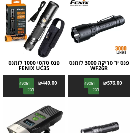
פנס יד סריקה 3000 לומנס
פנס טקטי 1000 לומנס
FENIX UC35
WF26R
₪
449.00
₪
576.00
הוספה
הוספה
A
A
לסל
לסל
l
l
t
t
e
e
r
r
n
n
a
a