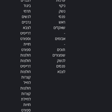
ניקוי
ביגוד
נשק
תרמי
פנסי
לנשים
ראש
גרביים
שאקלים
לצבא
-
דרייפיט
אבזמים
וספורט
-
חזיית
תוכים
ספורט
שפצורים
חולצות
לנשק
חולצות
פנסים
דרייפיט
לצבא
חולצות
קצרות
לחייל
חולצות
קצרות
לחיילת
חזיות
ספורט