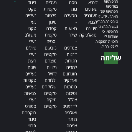
המפורטות
לצבא
טסה
נעליים
ביגוד
במדיניות
שעונים
גומי
טקטיות
טקטי
הפרטיות של
מעוררים
הפעלה
פלטות
נעליים
האתר
. ידוע לי
כי מסירת המידע
לצבא
-
מיגון
נעל
נעשית מרצוני
היגיינה
רצועות
קסדה
טקטי
החופשי, וכי
וטואלטיקה
שילר
טקטית
משולב
עומדות לי
-
וסטים
נעלי
הזכויות המוקנות
לי לפי החוק.
צמדנים
כובעים
טיולים
דרגות
טקטיים
נעלי
שליחה
חגורות
מוצרים
ריצת
Alternative:
למדים
נלווים
שטח
חוגרונים
לחייל
נעליים
וארנקים
וללוחם
טקטיות
כומתות
שלוקרים
נעליים
וסיכות
טקטיים
צבאיות
צה"ל
תיקים
נעלי
לדרמנים
טקטיים
ספורט
ואולרים
בוקסרים
מיתרי
ביגוד
צניחה
תרמי
ערכות
לגברים