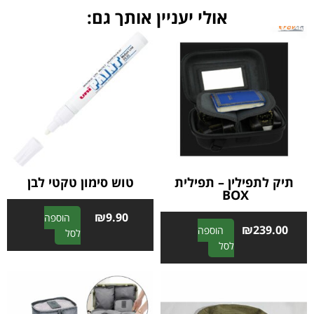
אולי יעניין אותך גם:
תיק לתפילין – תפילית
טוש סימון טקטי לבן
BOX
₪
9.90
הוספה
₪
239.00
הוספה
A
לסל
A
לסל
l
l
t
t
e
e
r
r
n