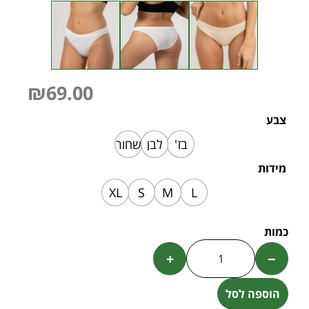
₪
69.00
צבע
בז'
לבן
שחור
מידות
XL
S
M
L
+
−
הוספה לסל