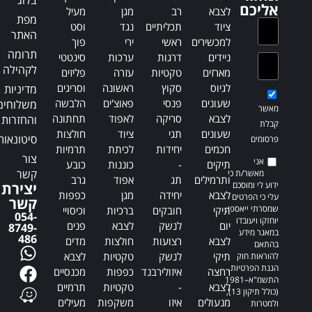
v
e
אליכם
לצבא
רב
מגן
מעיל
e
:
מפת
ציוד
תכליתיים
נגד
וסט
:
האתר
למכשירים
ראשי
ירי
פוך
תרומה
ניידים
דרגות
ערכות
סינטטי
לקהילה
מארזים
טקטיות
עזרה
פליזים
לגיוס
סקוץ
ראשונה
וסריגים
מדיניות
שעונים
פנסי
פאוצ'ים
הלבשה
משלוחים
מאשר
לצבא
סריקה
לאפוד
תחתונה
והחזרות
קבלת
שעונים
תגי
ציוד
חולצות
סיטונאות
פרסומים
חכמים
יחידות
לכיתת
תרמיות
צור
אני
תיקים
-
כוננות
כובע
קשר
מאשר/ת כי
ותרמילים
תג
אפוד
גרב
ידוע לי ומוסכם
יצירת
לצבא
יחידה
מגן
כפפות
עלי כי הפרטים
קשר
שמסרתי ייאספו,
תיקי
חובקים
ברכיות
וכיסויי
054-
יוחזקו ויעובדו
יום
לנשק
לצבא
פנים
8749-
במאגר מידע
486
לצבא
רצועות
חולצות
מדים
בהתאם
תיקי
לנשק
טקטיות
לצבא
להוראות חוק
הגנת הפרטיות,
רחצה
איזולירבנד
כפפות
מכנסיים
התשמ"א–1981
לצבא
-
טקטיות
תרמיים
(כולל תיקון 13),
מנעולים
איזו
משקפות
מעילים
ולמטרות