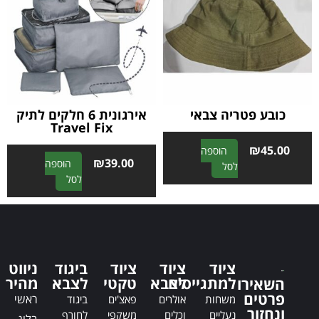
n
a
a
t
t
i
i
v
v
e
e
:
:
כובע פטריה צבאי
אירגונית 6 חלקים לתיק
Travel Fix
₪
45.00
הוספה
₪
39.00
הוספה
A
לסל
A
לסל
l
l
t
t
e
e
r
r
n
n
a
ציוד
ציוד
ציוד
ביגוד
ניווט
a
t
למתגייסים
לצבא
טקטי
לצבא
מהיר
השאירו
t
i
פרטים
ראשי
משחות
אולרים
פאצ'ים
ביגוד
i
v
ונחזור
נעליים
וכלים
משקפי
לחורף
בלוג