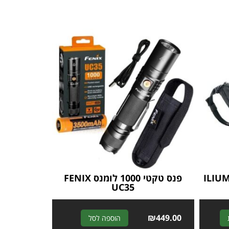
– 2212 – ILIUM L /
פנס טקטי 1000 לומנס FENIX
UC35
A
₪
449.00
A
הוספה לסל
l
l