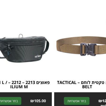
חגורה טקטית לוחם – TACTICAL
פאוצים 2213 
ILIUM M
BELT
₪
105.00
A
₪
1
בחר אפשרויות
בחר אפשרויות
l
₪