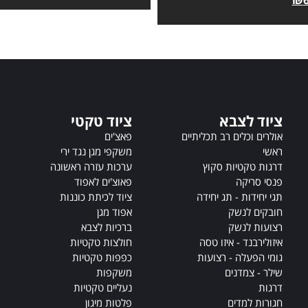
t
e
r
n
a
t
i
ציוד לצבא
ציוד טקטי
v
e
אולרים וכלים רב תכליתיים
פאצ'ים
:
ראשי
משקפי מגן נגד ירי
דרגות טקטיות סקוץ
ערכות עזרה ראשונה
פנסי סריקה
פאוצ'ים לאפוד
תגי יחידות - תג יחידה
ציוד לכיתת כוננות
חובקים לנשק
אפוד מגן
רצועות לנשק
ברכיות לצבא
איזולירבנד - איזו טסה
חולצות טקטיות
גומי הפעלה - רצועות
כפפות טקטיות
שילר - צמדנים
משקפות
דרגות
נעליים טקטיות
חגורות למדים
פלטות מיגון