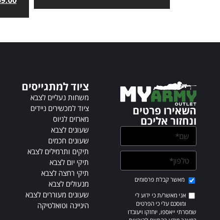
t
e
r
n
a
t
i
v
ציוד למתגייסים
e
משחות נעליים לצבא
:
ציוד למכשירים ניידים
השאירו פרטים
מארזים לגיוס
ונחזור אליכם
שעונים לצבא
שעונים חכמים
תיקים ותרמילים לצבא
תיקי יום לצבא
תיקי רחצה לצבא
מאשר קבלת פרסומים
מנעולים לצבא
שעונים מעוררים לצבא
אני מאשר/ת כי ידוע לי
ומוסכם עלי כי הפרטים
היגיינה וטואלטיקה
שמסרתי ייאספו, יוחזקו ויעובדו