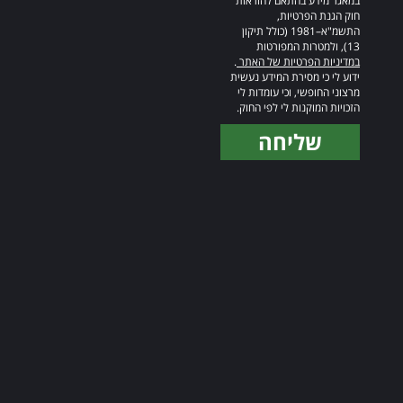
במאגר מידע בהתאם להוראות
חוק הגנת הפרטיות,
התשמ"א–1981 (כולל תיקון
13), ולמטרות המפורטות
במדיניות הפרטיות של האתר
.
ידוע לי כי מסירת המידע נעשית
מרצוני החופשי, וכי עומדות לי
הזכויות המוקנות לי לפי החוק.
שליחה
Alternative: