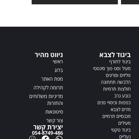
t
t
e
e
r
r
n
n
a
a
t
t
i
i
ביגוד לצבא
ניווט מהיר
v
v
e
ראשי
e
ביגוד לחורף
:
:
מעיל וסט פוך סינטטי
בלוג
פליזים וסריגים
מפת האתר
הלבשה תחתונה
תרומה לקהילה
חולצות תרמיות
כובע גרב
מדיניות משלוחים
כפפות וכיסויי פנים
והחזרות
מדים לצבא
סיטונאות
מכנסיים תרמיים
צור קשר
מעילים
יצירת קשר
ביגוד טקטי
054-8749-486
נעליים