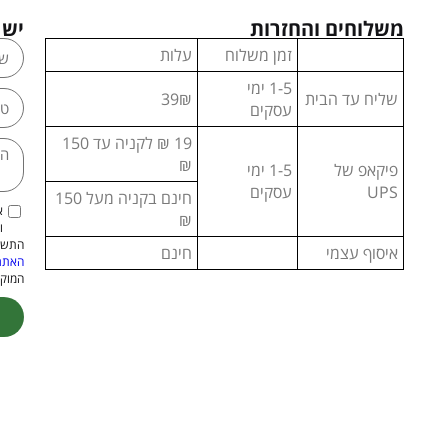
משלוחים והחזרות
יש 
זמן משלוח
עלות
1-5 ימי
שליח עד הבית
39₪
עסקים
19 ₪ לקניה עד 150
₪
פיקאפ של
1-5 ימי
UPS
עסקים
חינם בקניה מעל 150
א
₪
ו
התשמ"א–1981 (כולל תיקון
איסוף עצמי
חינם
האתר
המוקנ
ive: