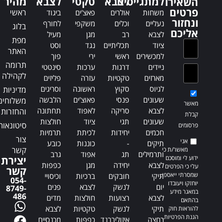
למתגייסים
לצבא
טקטי
לצבא
מהיר
השאירו
t
v
פרטים
ראשי
משחות
אולרים
פאצ'ים
ביגוד
i
e
ונחזור
נעליים
וכלים
משקפי
לחורף
בלוג
v
:
אליכם
לצבא
רב
מגן
מעיל
e
מפת
ציוד
תכליתיים
נגד
וסט
:
האתר
למכשירים
ראשי
ירי
פוך
תרומה
ניידים
דרגות
ערכות
סינטטי
לקהילה
מארזים
טקטיות
עזרה
פליזים
לגיוס
סקוץ
ראשונה
וסריגים
מדיניות
שעונים
פנסי
פאוצ'ים
הלבשה
משלוחים
מאשר
לצבא
סריקה
לאפוד
תחתונה
והחזרות
קבלת
שעונים
תגי
ציוד
חולצות
סיטונאות
פרסומים
חכמים
יחידות
לכיתת
תרמיות
צור
אני
תיקים
-
כוננות
כובע
קשר
מאשר/ת כי
ותרמילים
תג
אפוד
גרב
ידוע לי ומוסכם
יצירת
לצבא
יחידה
מגן
כפפות
עלי כי הפרטים
קשר
שמסרתי ייאספו,
תיקי
חובקים
ברכיות
וכיסויי
054-
יוחזקו ויעובדו
יום
לנשק
לצבא
פנים
8749-
במאגר מידע
486
לצבא
רצועות
חולצות
מדים
בהתאם
תיקי
לנשק
טקטיות
לצבא
להוראות חוק
הגנת הפרטיות,
רחצה
איזולירבנד
כפפות
מכנסיים