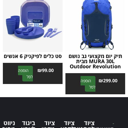
r
r
n
n
a
a
t
t
i
i
v
v
e
e
:
:
תיק יום מקצועי גב נושם
סט כלים לפיקניק 6 אנשים
MURA 30L מבית
Outdoor Revolution
₪
99.00
הוספה
A
לסל
₪
299.00
הוספה
l
A
לסל
t
l
e
t
r
e
n
r
a
n
t
ציוד
ציוד
ציוד
ביגוד
ניווט
a
i