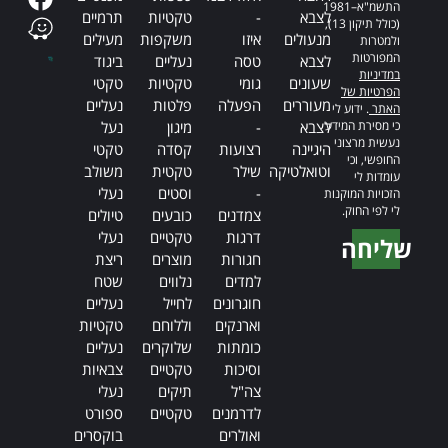
התשמ"א–1981
לצבא
-
טקטיות
תרמיים
(כולל תיקון 13),
מנעולים
איזו
משקפות
מעילים
ולמטרות
המפורטות
לצבא
טסה
נעליים
ביגוד
במדיניות
שעונים
גומי
טקטיות
טקטי
הפרטיות של
מעוררים
הפעלה
פלטות
נעליים
האתר
. ידוע לי
כי מסירת המידע
לצבא
-
מיגון
נעל
נעשית מרצוני
היגיינה
רצועות
קסדה
טקטי
החופשי, וכי
וטואלטיקה
שילר
טקטית
משולב
עומדות לי
-
וסטים
נעלי
הזכויות המוקנות
לי לפי החוק.
צמדנים
כובעים
טיולים
דרגות
טקטיים
נעלי
שליחה
חגורות
מוצרים
ריצת
Alternative:
למדים
נלווים
שטח
חוגרונים
לחייל
נעליים
וארנקים
וללוחם
טקטיות
כומתות
שלוקרים
נעליים
וסיכות
טקטיים
צבאיות
צה"ל
תיקים
נעלי
לדרמנים
טקטיים
ספורט
ואולרים
בוקסרים