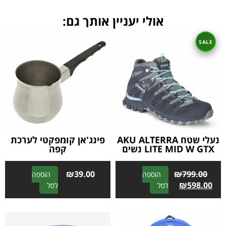
אולי יעניין אותך גם:
נעלי שטח AKU ALTERRA
פינג'אן קומפקטי לערכת
LITE MID W GTX נשים
קפה
₪
39.00
₪
799.00
הוספה
הוספה
A
A
₪
598.00
לסל
לסל
l
l
t
t
e
e