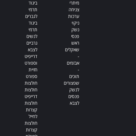
מיתרי
ביגוד
צניחה
תרמי
ערכות
לגברים
ניקוי
ביגוד
נשק
תרמי
פנסי
לנשים
ראש
גרביים
שאקלים
לצבא
-
דרייפיט
אבזמים
וספורט
-
חזיית
תוכים
ספורט
שפצורים
חולצות
לנשק
חולצות
פנסים
דרייפיט
לצבא
חולצות
קצרות
לחייל
חולצות
קצרות