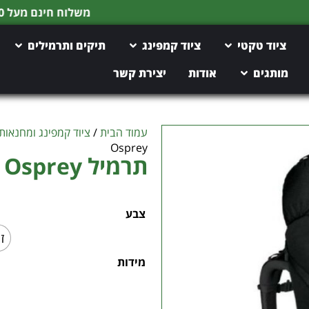
משלוח חינם מעל 150 ש"ח
ציוד טקטי
ציוד קמפינג
תיקים ותרמילים
מותגים
אודות
יצירת קשר
עמוד הבית
/
ציוד קמפינג ומחנאות
Osprey
תרמיל Aether 65 Osprey
צבע
ז
מידות