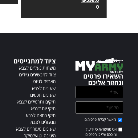
t
0
e
r
n
a
t
i
v
ציוד למתגייסים
e
:
משחות נעליים לצבא
ציוד למכשירים ניידים
השאירו פרטים
מארזים לגיוס
ונחזור אליכם
שעונים לצבא
שעונים חכמים
תיקים ותרמילים לצבא
תיקי יום לצבא
תיקי רחצה לצבא
מאשר קבלת פרסומים
מנעולים לצבא
שעונים מעוררים לצבא
אני מאשר/ת כי ידוע לי
ומוסכם עלי כי הפרטים
היגיינה וטואלטיקה