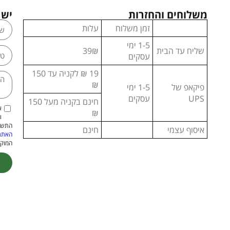
משלוחים והחזרות
יש 
זמן משלוח
עלות
1-5 ימי
שליח עד הבית
39₪
עסקים
19 ₪ לקניה עד 150
₪
פיקאפ של
1-5 ימי
UPS
עסקים
חינם בקניה מעל 150
א
₪
ו
התשמ"א–1981 (כולל תיקון
איסוף עצמי
חינם
האתר
המוקנ
ive: