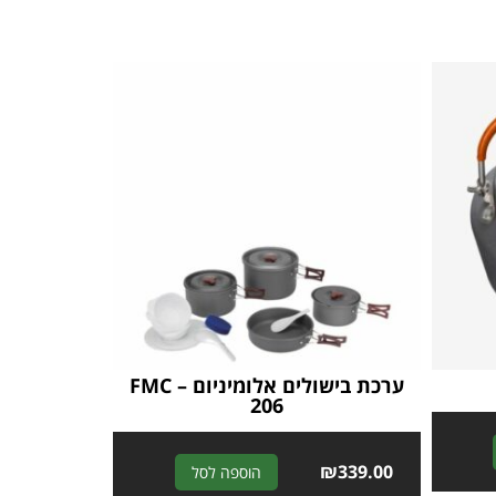
ערכת בישולים אלומיניום FMC –
206
A
A
₪
339.00
הוספה לסל
l
l