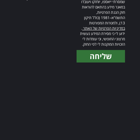
שמסרתי ייאספו, יוחזקו ויעובדו
במאגר מידע בהתאם להוראות
חוק הגנת הפרטיות,
התשמ"א–1981 (כולל תיקון
13), ולמטרות המפורטות
במדיניות הפרטיות של האתר
.
ידוע לי כי מסירת המידע נעשית
מרצוני החופשי, וכי עומדות לי
הזכויות המוקנות לי לפי החוק.
שליחה
Alternative: