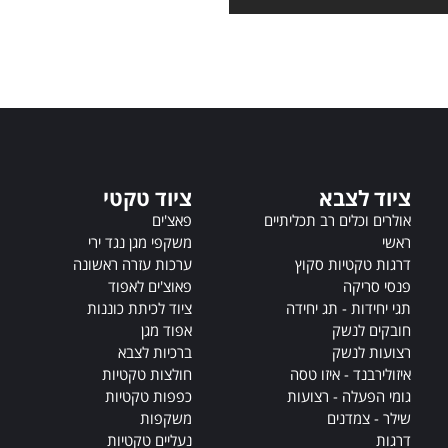
t
e
r
n
a
t
i
v
ציוד לצבא
ציוד טקטי
e
:
אולרים וכלים רב תכליתיים
פאצ'ים
ראשי
משקפי מגן נגד ירי
דרגות טקטיות סקוץ
ערכות עזרה ראשונה
פנסי סריקה
פאוצ'ים לאפוד
תגי יחידות - תג יחידה
ציוד לכיתת כוננות
חובקים לנשק
אפוד מגן
רצועות לנשק
ברכיות לצבא
איזולירבנד - איזו טסה
חולצות טקטיות
גומי הפעלה - רצועות
כפפות טקטיות
שילר - צמדנים
משקפות
דרגות
נעליים טקטיות