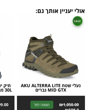
אולי יעניין אותך גם:
נעלי שטח AKU ALTERRA LITE
MID GTX גברים
30L מבית Outdoor Revolution
99.00
A
₪
1,050.00
הוספה לסל
l
₪
598.0