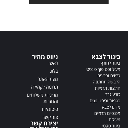
t
t
e
e
r
r
n
n
a
a
t
t
i
i
v
v
e
ביגוד לצבא
ניווט מהיר
e
:
ראשי
:
ביגוד לחורף
מעיל וסט פוך סינטטי
בלוג
פליזים וסריגים
מפת האתר
הלבשה תחתונה
תרומה לקהילה
חולצות תרמיות
כובע גרב
מדיניות משלוחים
כפפות וכיסויי פנים
והחזרות
מדים לצבא
סיטונאות
מכנסיים תרמיים
צור קשר
מעילים
יצירת קשר
ביגוד טקטי