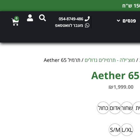
0
054-8749-486
פנסים
מעבר לוואטסאפ
/
מוצ'ילה - תרמילים גדולים
/ תרמיל Aether 65
₪
1,999.00
ית
שחור
אדום
כחול
S/M
L/XL