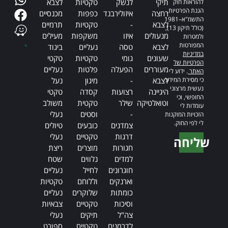
תיקי
לנשק
טקטיות
לצבא
להוראות חוק
הגנת הפרטיות,
רחצה
איזולירבנד
כפפות
מכנסיים
התשמ"א–1981
לצבא
-
טקטיות
תרמיים
(כולל תיקון 13),
מנעולים
איזו
משקפות
מעילים
ולמטרות
המפורטות
לצבא
טסה
נעליים
ביגוד
במדיניות
שעונים
גומי
טקטיות
טקטי
הפרטיות של
מעוררים
הפעלה
פלטות
נעליים
האתר
. ידוע לי
כי מסירת המידע
לצבא
-
מיגון
נעל
נעשית מרצוני
היגיינה
רצועות
קסדה
טקטי
החופשי, וכי
וטואלטיקה
שילר
טקטית
משולב
עומדות לי
-
וסטים
נעלי
הזכויות המוקנות
לי לפי החוק.
צמדנים
כובעים
טיולים
דרגות
טקטיים
נעלי
שליחה
חגורות
מוצרים
ריצת
Alternative:
למדים
נלווים
שטח
חוגרונים
לחייל
נעליים
וארנקים
וללוחם
טקטיות
כומתות
שלוקרים
נעליים
וסיכות
טקטיים
צבאיות
צה"ל
תיקים
נעלי
לדרמנים
טקטיים
ספורט