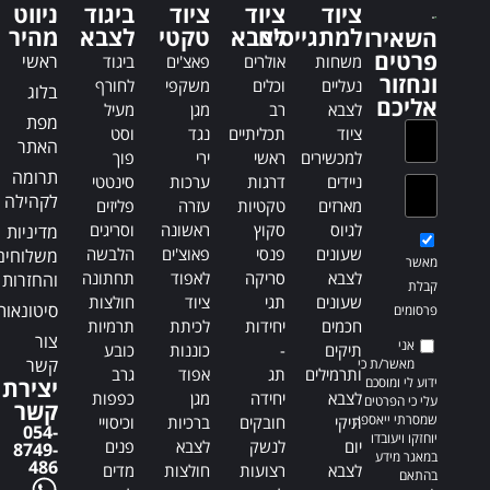
ציוד
ציוד
ציוד
ביגוד
ניווט
a
a
למתגייסים
לצבא
טקטי
לצבא
מהיר
השאירו
t
t
פרטים
ראשי
משחות
אולרים
פאצ'ים
ביגוד
i
i
ונחזור
נעליים
וכלים
משקפי
לחורף
בלוג
v
v
אליכם
לצבא
רב
מגן
מעיל
e
e
מפת
ציוד
תכליתיים
נגד
וסט
:
:
האתר
למכשירים
ראשי
ירי
פוך
תרומה
ניידים
דרגות
ערכות
סינטטי
לקהילה
מארזים
טקטיות
עזרה
פליזים
לגיוס
סקוץ
ראשונה
וסריגים
מדיניות
שעונים
פנסי
פאוצ'ים
הלבשה
משלוחים
מאשר
לצבא
סריקה
לאפוד
תחתונה
והחזרות
קבלת
שעונים
תגי
ציוד
חולצות
סיטונאות
פרסומים
חכמים
יחידות
לכיתת
תרמיות
צור
אני
תיקים
-
כוננות
כובע
קשר
מאשר/ת כי
ותרמילים
תג
אפוד
גרב
ידוע לי ומוסכם
יצירת
לצבא
יחידה
מגן
כפפות
עלי כי הפרטים
קשר
שמסרתי ייאספו,
תיקי
חובקים
ברכיות
וכיסויי
054-
יוחזקו ויעובדו
יום
לנשק
לצבא
פנים
8749-
במאגר מידע
486
לצבא
רצועות
חולצות
מדים
בהתאם