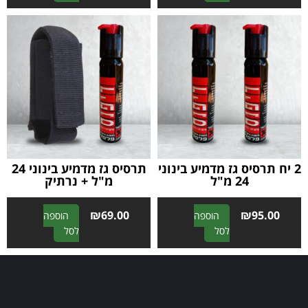
l
l
t
t
e
e
r
r
n
n
a
a
t
t
i
i
v
v
e
e
:
:
2 יח תרסיס גז מדמיע בינוני
תרסיס גז מדמיע בינוני 24
24 מ"ל
מ"ל + נרתיק
₪
69.00
₪
95.00
הוספה
הוספה
A
A
לסל
לסל
l
l
t
t
e
e
r
r
n
n