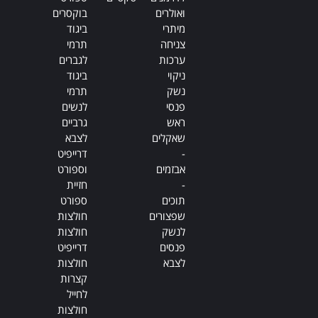
ואולרים
בוקסרים
מיתרי
ביגוד
צניחה
תרמי
ערכות
לגברים
ניקוי
ביגוד
נשק
תרמי
פנסי
לנשים
ראש
גרביים
שאקלים
לצבא
-
דרייפיט
אבזמים
וספורט
-
חזיית
תוכים
ספורט
שפצורים
חולצות
לנשק
חולצות
פנסים
דרייפיט
לצבא
חולצות
קצרות
לחייל
חולצות