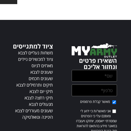
t
e
r
n
a
t
i
ציוד למתגייסים
v
e
משחות נעליים לצבא
:
ציוד למכשירים ניידים
השאירו פרטים
מארזים לגיוס
ונחזור אליכם
שעונים לצבא
שעונים חכמים
תיקים ותרמילים לצבא
תיקי יום לצבא
תיקי רחצה לצבא
מאשר קבלת פרסומים
מנעולים לצבא
שעונים מעוררים לצבא
אני מאשר/ת כי ידוע לי
ומוסכם עלי כי הפרטים
היגיינה וטואלטיקה
שמסרתי ייאספו, יוחזקו ויעובדו
במאגר מידע בהתאם להוראות
חוק הגנת הפרטיות,