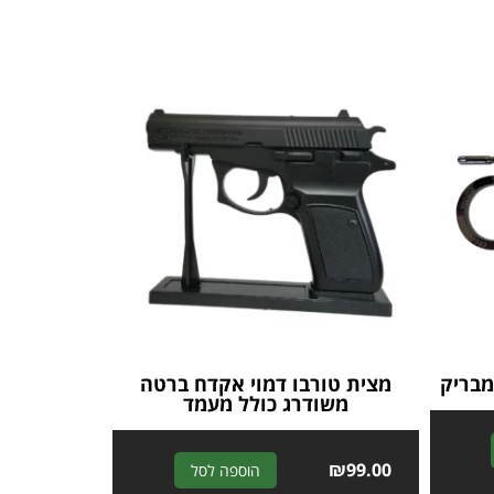
מבריק
מצית טורבו דמוי אקדח ברטה
משודרג כולל מעמד
A
A
₪
99.00
הוספה לסל
l
l