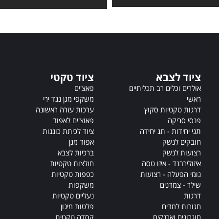
t
e
r
n
a
t
i
ציוד לצבא
ציוד טקטי
v
אולרים וכלים רב תכליתיים
פאצ'ים
e
ראשי
משקפי מגן נגד ירי
:
דרגות טקטיות סקוץ
ערכות עזרה ראשונה
פנסי סריקה
פאוצ'ים לאפוד
תגי יחידות - תג יחידה
ציוד לכיתת כוננות
חובקים לנשק
אפוד מגן
רצועות לנשק
ברכיות לצבא
איזולירבנד - איזו טסה
חולצות טקטיות
גומי הפעלה - רצועות
כפפות טקטיות
שילר - צמדנים
משקפות
דרגות
נעליים טקטיות
חגורות למדים
פלטות מיגון
חוגרונים וארנקים
קסדה טקטית