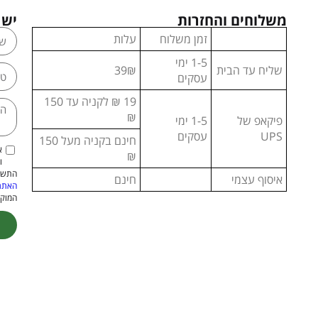
משלוחים והחזרות
יש 
זמן משלוח
עלות
1-5 ימי
שליח עד הבית
39₪
עסקים
19 ₪ לקניה עד 150
₪
פיקאפ של
1-5 ימי
UPS
עסקים
חינם בקניה מעל 150
א
₪
ו
התשמ"א–1981 (כולל תיקון
איסוף עצמי
חינם
האתר
המוקנ
ive: