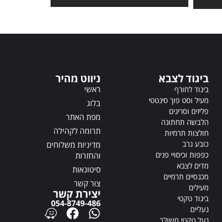
t
t
e
e
r
r
n
n
a
a
t
t
i
i
ביגוד לצבא
ניווט מהיר
v
v
e
ראשי
ביגוד לחורף
e
:
מעיל וסט פוך סינטטי
בלוג
:
פליזים וסריגים
מפת האתר
הלבשה תחתונה
תרומה לקהילה
חולצות תרמיות
כובע גרב
מדיניות משלוחים
כפפות וכיסויי פנים
והחזרות
מדים לצבא
סיטונאות
מכנסיים תרמיים
צור קשר
מעילים
יצירת קשר
ביגוד טקטי
054-8749-486
נעליים
נעל טקטי משולב