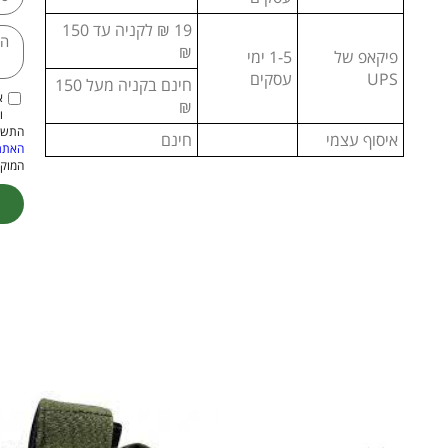
19 ₪ לקניה עד 150
₪
פיקאפ של
1-5 ימי
UPS
עסקים
חינם בקניה מעל 150
א
₪
ו
התשמ"א–1981 (כולל תיקון
איסוף עצמי
חינם
האתר
המוקנ
ive: