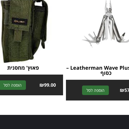
לדרמן Leatherman Wave Plus –
פאוץ' מחסנית
כסוף
₪
99.00
הוספה לסל
A
₪
5
הוספה לסל
l
t
e
r
n
a