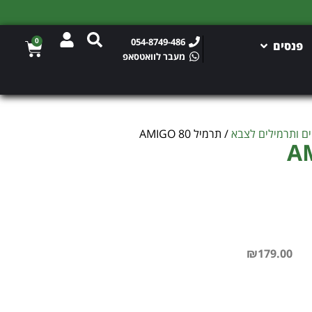
0
054-8749-486
פנסים
מעבר לוואטסאפ
ם ותרמילים לצבא
/ תרמיל AMIGO 80
₪
179.00