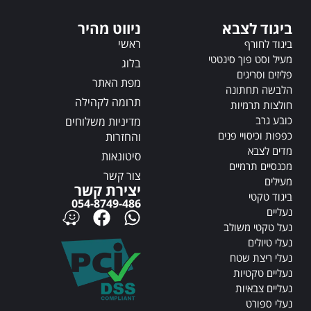
t
t
i
i
ביגוד לצבא
ניווט מהיר
v
v
ראשי
ביגוד לחורף
e
e
מעיל וסט פוך סינטטי
:
:
בלוג
פליזים וסריגים
מפת האתר
הלבשה תחתונה
תרומה לקהילה
חולצות תרמיות
כובע גרב
מדיניות משלוחים
כפפות וכיסויי פנים
והחזרות
מדים לצבא
סיטונאות
מכנסיים תרמיים
צור קשר
מעילים
יצירת קשר
ביגוד טקטי
054-8749-486
נעליים
נעל טקטי משולב
נעלי טיולים
נעלי ריצת שטח
נעליים טקטיות
נעליים צבאיות
נעלי ספורט