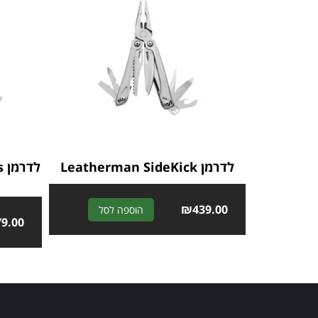
לדרמן Leatherman SideKick
A
₪
439.00
הוספה לסל
79.00
l
t
e
r
n
a