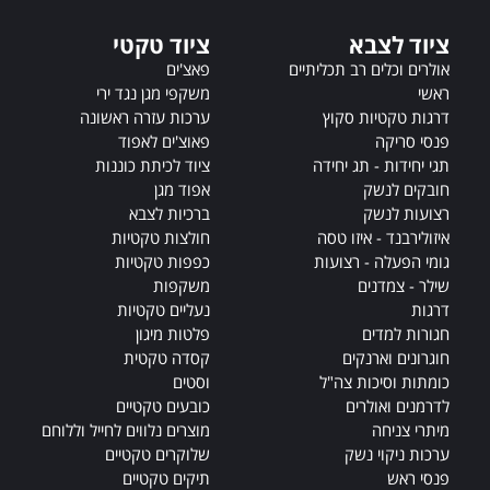
t
ציוד לצבא
ציוד טקטי
i
v
אולרים וכלים רב תכליתיים
פאצ'ים
e
ראשי
משקפי מגן נגד ירי
:
דרגות טקטיות סקוץ
ערכות עזרה ראשונה
פנסי סריקה
פאוצ'ים לאפוד
תגי יחידות - תג יחידה
ציוד לכיתת כוננות
חובקים לנשק
אפוד מגן
רצועות לנשק
ברכיות לצבא
איזולירבנד - איזו טסה
חולצות טקטיות
גומי הפעלה - רצועות
כפפות טקטיות
שילר - צמדנים
משקפות
דרגות
נעליים טקטיות
חגורות למדים
פלטות מיגון
חוגרונים וארנקים
קסדה טקטית
כומתות וסיכות צה"ל
וסטים
לדרמנים ואולרים
כובעים טקטיים
מיתרי צניחה
מוצרים נלווים לחייל וללוחם
ערכות ניקוי נשק
שלוקרים טקטיים
פנסי ראש
תיקים טקטיים