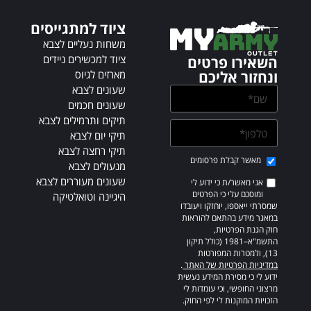
t
i
ציוד למתגייסים
v
משחות נעליים לצבא
e
ציוד למכשירים ניידים
השאירו פרטים
:
מארזים לגיוס
ונחזור אליכם
שעונים לצבא
שעונים חכמים
תיקים ותרמילים לצבא
תיקי יום לצבא
תיקי רחצה לצבא
מאשר קבלת פרסומים
מנעולים לצבא
שעונים מעוררים לצבא
אני מאשר/ת כי ידוע לי
ומוסכם עלי כי הפרטים
היגיינה וטואלטיקה
שמסרתי ייאספו, יוחזקו ויעובדו
במאגר מידע בהתאם להוראות
חוק הגנת הפרטיות,
התשמ"א–1981 (כולל תיקון
13), ולמטרות המפורטות
במדיניות הפרטיות של האתר
.
ידוע לי כי מסירת המידע נעשית
מרצוני החופשי, וכי עומדות לי
הזכויות המוקנות לי לפי החוק.