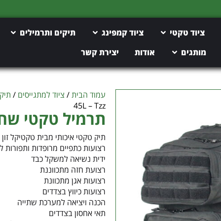
משלוח חינם מעל 150 ש"ח
ציוד טקטי
ציוד קמפינג
תיקים ותרמילים
מותגים
אודות
יצירת קשר
עמוד הבית
/
ציוד למתגייסים
/
תיקי
45L – Tzz
תרמיל טקטי שחור L 45L – Tzz
תיק טקטי איכותי מבית טקטיקל זון
רצועות כתפיים מרופדות ותפורות ל
ידית נשיאה למשקל כבד
רצועת חזה מתכווננת
רצועות אגן מתכוונת
רצועות כיווץ בצדדים
הכנה ויציאה למערכת שתייה
תאי אחסון בצדדים