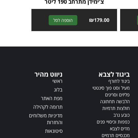
צ'ימידן מתרחב 190 ליטר
A
₪
179.00
A
הוספה לסל
l
l
t
t
e
e
r
r
n
n
a
a
t
t
ביגוד לצבא
ניווט מהיר
i
i
v
ראשי
v
ביגוד לחורף
e
e
מעיל וסט פוך סינטטי
בלוג
:
:
פליזים וסריגים
מפת האתר
הלבשה תחתונה
תרומה לקהילה
חולצות תרמיות
כובע גרב
מדיניות משלוחים
כפפות וכיסויי פנים
והחזרות
מדים לצבא
סיטונאות
מכנסיים תרמיים