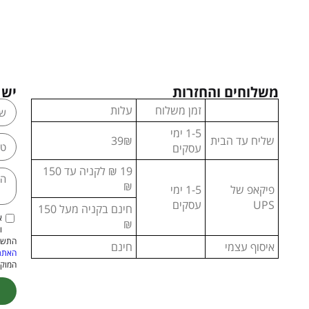
משלוחים והחזרות
יש 
זמן משלוח
עלות
1-5 ימי
שליח עד הבית
39₪
עסקים
19 ₪ לקניה עד 150
₪
פיקאפ של
1-5 ימי
UPS
עסקים
חינם בקניה מעל 150
א
₪
ו
התשמ"א–1981 (כולל תיקון
איסוף עצמי
חינם
האתר
המוקנ