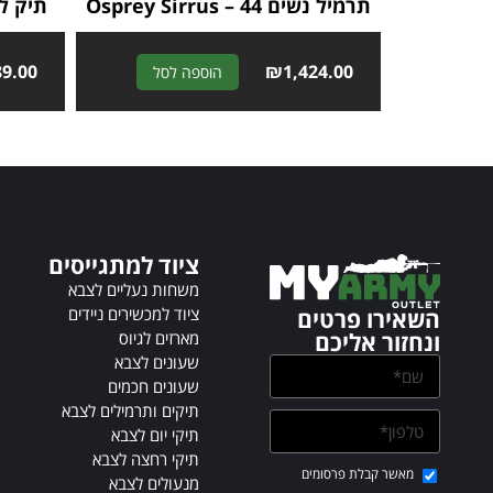
תרמיל נשים Osprey Sirrus – 44
תיק לחייל 
89.00
A
₪
1,424.00
הוספה לסל
l
t
e
r
n
a
t
ציוד למתגייסים
i
v
משחות נעליים לצבא
e
ציוד למכשירים ניידים
השאירו פרטים
:
מארזים לגיוס
ונחזור אליכם
שעונים לצבא
שעונים חכמים
תיקים ותרמילים לצבא
תיקי יום לצבא
תיקי רחצה לצבא
מאשר קבלת פרסומים
מנעולים לצבא