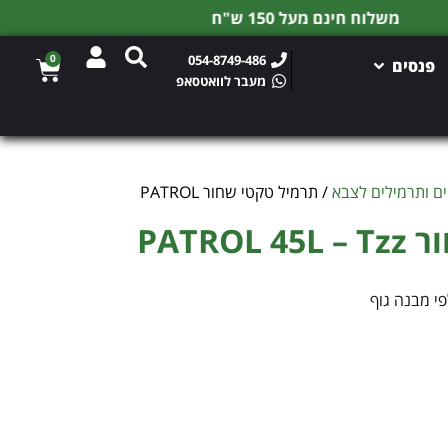
0
054-8749-486
פנסים
מעבר לוואטסאפ
ם ותרמילים לצבא
/ תרמיל טקטי שחור PATROL
PATRO
פי מבנה גוף