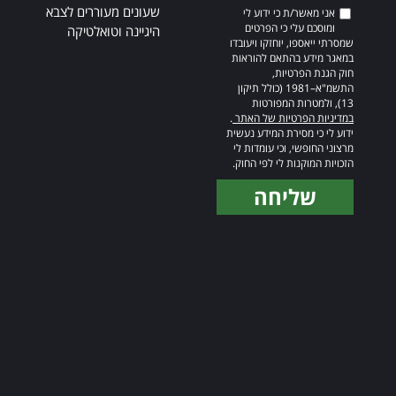
שעונים מעוררים לצבא
אני מאשר/ת כי ידוע לי
ומוסכם עלי כי הפרטים
היגיינה וטואלטיקה
שמסרתי ייאספו, יוחזקו ויעובדו
במאגר מידע בהתאם להוראות
חוק הגנת הפרטיות,
התשמ"א–1981 (כולל תיקון
13), ולמטרות המפורטות
במדיניות הפרטיות של האתר
.
ידוע לי כי מסירת המידע נעשית
מרצוני החופשי, וכי עומדות לי
הזכויות המוקנות לי לפי החוק.
שליחה
Alternative: