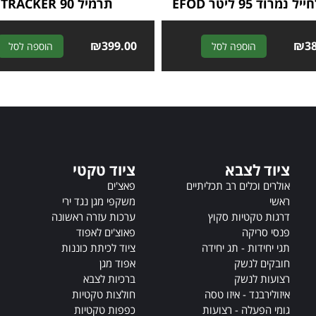
נמרוד 95 ליטר EFOD
תרמיל TRACKER 90
₪
399.00
A
₪
3
הוספה לסל
הוספה לסל
l
t
e
r
n
a
t
ציוד לצבא
ציוד טקטי
i
v
אולרים וכלים רב תכליתיים
פאצ'ים
e
ראשי
משקפי מגן נגד ירי
:
דרגות טקטיות סקוץ
ערכות עזרה ראשונה
פנסי סריקה
פאוצ'ים לאפוד
תגי יחידות - תג יחידה
ציוד לכיתת כוננות
חובקים לנשק
אפוד מגן
רצועות לנשק
ברכיות לצבא
איזולירבנד - איזו טסה
חולצות טקטיות
גומי הפעלה - רצועות
כפפות טקטיות