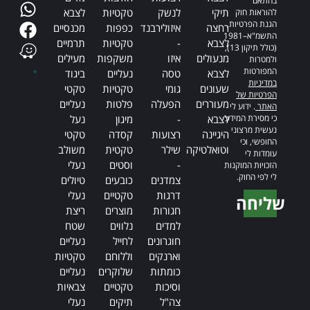
בהתאם
תיקי
לנשק
טקטיות
לצבא
להוראות חוק
הגנת הפרטיות,
רחצה
איזולירבנד
כפפות
מכנסיים
התשמ"א–1981
לצבא
-
טקטיות
תרמיים
(כולל תיקון 13),
מנעולים
איזו
משקפות
מעילים
ולמטרות
המפורטות
לצבא
טסה
נעליים
ביגוד
במדיניות
שעונים
גומי
טקטיות
טקטי
הפרטיות של
מעוררים
הפעלה
פלטות
נעליים
האתר
. ידוע לי
כי מסירת המידע
לצבא
-
מיגון
נעל
נעשית מרצוני
היגיינה
רצועות
קסדה
טקטי
החופשי, וכי
וטואלטיקה
שילר
טקטית
משולב
עומדות לי
-
וסטים
נעלי
הזכויות המוקנות
לי לפי החוק.
צמדנים
כובעים
טיולים
דרגות
טקטיים
נעלי
שליחה
חגורות
מוצרים
ריצת
Alternative:
למדים
נלווים
שטח
חוגרונים
לחייל
נעליים
וארנקים
וללוחם
טקטיות
כומתות
שלוקרים
נעליים
וסיכות
טקטיים
צבאיות
צה"ל
תיקים
נעלי