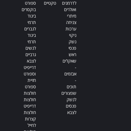
לדרמנים
טקטיים
ספורט
ואולרים
בוקסרים
מיתרי
ביגוד
צניחה
תרמי
ערכות
לגברים
ניקוי
ביגוד
נשק
תרמי
פנסי
לנשים
ראש
גרביים
שאקלים
לצבא
-
דרייפיט
אבזמים
וספורט
-
חזיית
תוכים
ספורט
שפצורים
חולצות
לנשק
חולצות
פנסים
דרייפיט
לצבא
חולצות
קצרות
לחייל