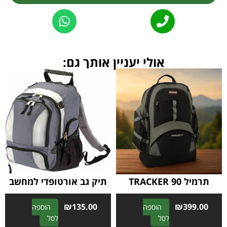
Alternative:
אולי יעניין אותך גם:
תרמיל TRACKER 90
תיק גב אורטופדי למחשב
₪
135.00
₪
399.00
הוספה
הוספה
A
A
לסל
לסל