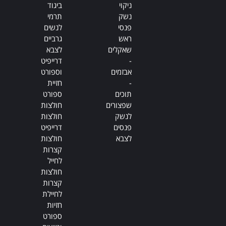
ניקוי
ביגוד
נשק
תרמי
פנסי
לנשים
ראש
גרביים
שאקלים
לצבא
-
דרייפיט
אבזמים
וספורט
-
חזיית
תוכים
ספורט
שפצורים
חולצות
לנשק
חולצות
פנסים
דרייפיט
לצבא
חולצות
קצרות
לחייל
חולצות
קצרות
לחיילת
חזיות
ספורט