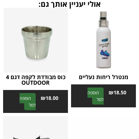
אולי יעניין אותך גם:
מנטרל ריחות נעליים
כוס מבודדת לקפה דגם 4
OUTDOOR
₪
18.50
הוספה
₪
18.00
הוספה
A
לסל
A
לסל
l
l
t
t
e
e
r
r
n
n