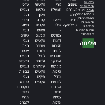
במדיניות
שעונים
גומי
טקטיות
טקטי
הפרטיות של
מעוררים
הפעלה
פלטות
נעליים
האתר
. ידוע לי
כי מסירת המידע
לצבא
-
מיגון
נעל
נעשית מרצוני
היגיינה
רצועות
קסדה
טקטי
החופשי, וכי
וטואלטיקה
שילר
טקטית
משולב
עומדות לי
-
וסטים
נעלי
הזכויות המוקנות
לי לפי החוק.
צמדנים
כובעים
טיולים
דרגות
טקטיים
נעלי
שליחה
חגורות
מוצרים
ריצת
Alternative:
למדים
נלווים
שטח
חוגרונים
לחייל
נעליים
וארנקים
וללוחם
טקטיות
כומתות
שלוקרים
נעליים
וסיכות
טקטיים
צבאיות
צה"ל
תיקים
נעלי
לדרמנים
טקטיים
ספורט
ואולרים
בוקסרים
מיתרי
ביגוד
צניחה
תרמי
ערכות
לגברים