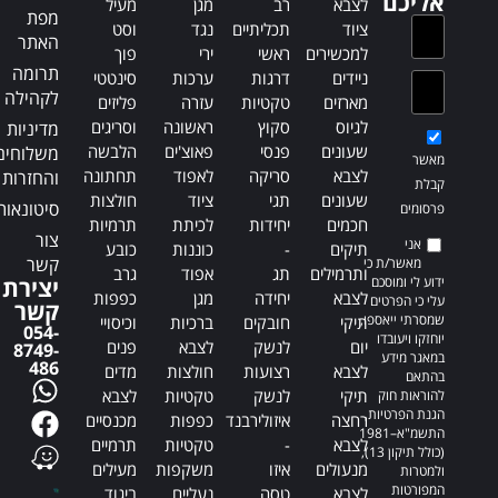
אליכם
לצבא
רב
מגן
מעיל
e
:
מפת
ציוד
תכליתיים
נגד
וסט
:
האתר
למכשירים
ראשי
ירי
פוך
תרומה
ניידים
דרגות
ערכות
סינטטי
לקהילה
מארזים
טקטיות
עזרה
פליזים
לגיוס
סקוץ
ראשונה
וסריגים
מדיניות
שעונים
פנסי
פאוצ'ים
הלבשה
משלוחים
מאשר
לצבא
סריקה
לאפוד
תחתונה
והחזרות
קבלת
שעונים
תגי
ציוד
חולצות
סיטונאות
פרסומים
חכמים
יחידות
לכיתת
תרמיות
צור
אני
תיקים
-
כוננות
כובע
קשר
מאשר/ת כי
ותרמילים
תג
אפוד
גרב
ידוע לי ומוסכם
יצירת
לצבא
יחידה
מגן
כפפות
עלי כי הפרטים
קשר
שמסרתי ייאספו,
תיקי
חובקים
ברכיות
וכיסויי
054-
יוחזקו ויעובדו
יום
לנשק
לצבא
פנים
8749-
במאגר מידע
486
לצבא
רצועות
חולצות
מדים
בהתאם
תיקי
לנשק
טקטיות
לצבא
להוראות חוק
הגנת הפרטיות,
רחצה
איזולירבנד
כפפות
מכנסיים
התשמ"א–1981
לצבא
-
טקטיות
תרמיים
(כולל תיקון 13),
מנעולים
איזו
משקפות
מעילים
ולמטרות
המפורטות
לצבא
טסה
נעליים
ביגוד