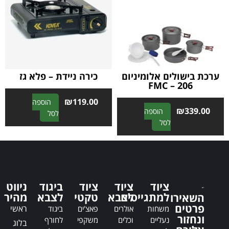
a
a
t
t
i
i
v
v
e
e
:
:
ערכת בישולים אלומיניום
כירה ניידת – פלא גז
FMC – 206
₪
119.00
הוספה
₪
339.00
הוספה
A
לסל
A
לסל
l
l
t
t
e
e
r
r
n
n
a
ציוד
ציוד
ציוד
ביגוד
ניווט
a
t
למתגייסים
לצבא
טקטי
לצבא
מהיר
השאירו
t
i
פרטים
ראשי
משחות
אולרים
פאצ'ים
ביגוד
i
v
ונחזור
נעליים
וכלים
משקפי
לחורף
בלוג
v
e