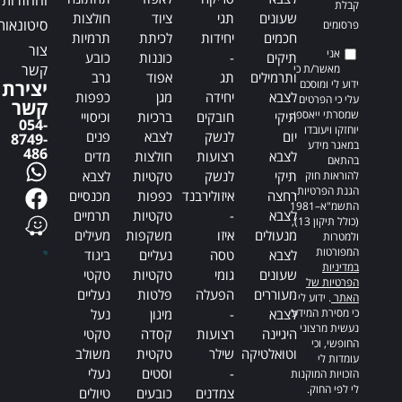
והחזרות
קבלת
שעונים
תגי
ציוד
חולצות
סיטונאות
פרסומים
חכמים
יחידות
לכיתת
תרמיות
צור
אני
תיקים
-
כוננות
כובע
קשר
מאשר/ת כי
ותרמילים
תג
אפוד
גרב
ידוע לי ומוסכם
יצירת
לצבא
יחידה
מגן
כפפות
עלי כי הפרטים
קשר
שמסרתי ייאספו,
תיקי
חובקים
ברכיות
וכיסויי
054-
יוחזקו ויעובדו
יום
לנשק
לצבא
פנים
8749-
במאגר מידע
486
לצבא
רצועות
חולצות
מדים
בהתאם
תיקי
לנשק
טקטיות
לצבא
להוראות חוק
הגנת הפרטיות,
רחצה
איזולירבנד
כפפות
מכנסיים
התשמ"א–1981
לצבא
-
טקטיות
תרמיים
(כולל תיקון 13),
מנעולים
איזו
משקפות
מעילים
ולמטרות
המפורטות
לצבא
טסה
נעליים
ביגוד
במדיניות
שעונים
גומי
טקטיות
טקטי
הפרטיות של
מעוררים
הפעלה
פלטות
נעליים
האתר
. ידוע לי
כי מסירת המידע
לצבא
-
מיגון
נעל
נעשית מרצוני
היגיינה
רצועות
קסדה
טקטי
החופשי, וכי
וטואלטיקה
שילר
טקטית
משולב
עומדות לי
-
וסטים
נעלי
הזכויות המוקנות
לי לפי החוק.
צמדנים
כובעים
טיולים