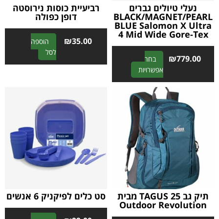
נעלי טיולים גברים
רביעיית כוסות נירוסטה
BLACK/MAGNET/PEARL
דופן כפולה
BLUE Salomon X Ultra
4 Mid Wide Gore-Tex
₪
35.00
הוספה
A
לסל
₪
779.00
בחר
l
A
אפשרויות
t
l
e
t
r
e
n
r
a
n
t
a
i
t
v
i
e
v
:
e
:
תיק גב TAGUS 25 מבית
סט כלים לפיקניק 6 אנשים
Outdoor Revolution