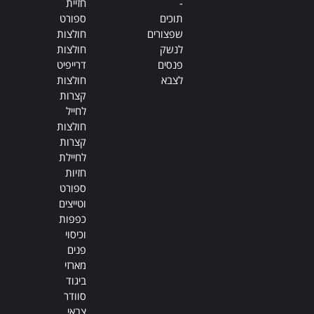
-
חזיית
תוכים
ספורט
שפצורים
חולצות
לנשק
חולצות
פנסים
דרייפיט
לצבא
חולצות
קצרות
לחייל
חולצות
קצרות
לחיילת
חזיות
ספורט
וטייצים
כפפות
וכיסוי
פנים
מארזי
ביגוד
סוודר
צבאי