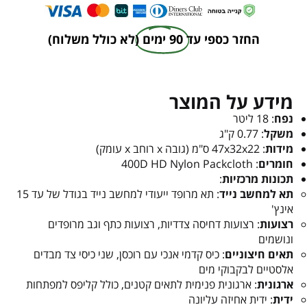
החזר כספי עד
90 ימים
(לא כולל משלוח)
מידע על המוצר
נפח
: 18 ליטר
משקל
: 0.77 ק"ג
מידות
: 47x32x22 ס"מ (גובה x רוחב x עומק)
חומרים
: 400D HD Nylon Packcloth
תכונות מרכזיות
:
תא למחשב נייד
: תא מרופד ייעודי למחשב נייד בגודל של עד 15
אינץ'
רצועות
: רצועות דחיסה צדדיות, רצועות כתף וגב מרופדים
ונושמים
תאים חיצוניים
: כיס קדמי אנכי עם רוכסן, שני כיסי צד מבדים
אלסטיים לבקבוקי מים
ארגונית
: ארגונית פנימית לתאים קטנים, כולל קליפס למפתחות
ידית
: ידית אחיזה עליונה