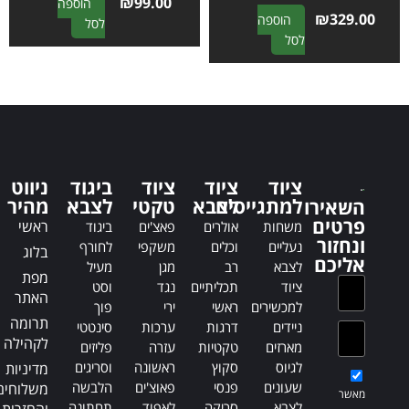
₪
99.00
הוספה
₪
329.00
הוספה
A
לסל
A
לסל
l
l
t
t
e
e
r
r
n
n
a
a
t
t
i
ציוד
ציוד
ציוד
ביגוד
ניווט
i
למתגייסים
לצבא
טקטי
לצבא
v
מהיר
השאירו
v
פרטים
e
ראשי
משחות
אולרים
פאצ'ים
ביגוד
e
ונחזור
:
נעליים
וכלים
משקפי
לחורף
בלוג
:
אליכם
לצבא
רב
מגן
מעיל
מפת
ציוד
תכליתיים
נגד
וסט
האתר
למכשירים
ראשי
ירי
פוך
תרומה
ניידים
דרגות
ערכות
סינטטי
לקהילה
מארזים
טקטיות
עזרה
פליזים
לגיוס
סקוץ
ראשונה
וסריגים
מדיניות
שעונים
פנסי
פאוצ'ים
הלבשה
משלוחים
מאשר
לצבא
סריקה
לאפוד
תחתונה