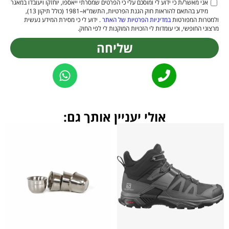
אני מאשר/ת כי ידוע לי ומוסכם עלי כי הפרטים שמסרתי ייאספו, יוחזקו ויעובדו במאגר
מידע בהתאם להוראות חוק הגנת הפרטיות, התשמ"א–1981 (כולל תיקון 13),
ולמטרות המפורטות
במדיניות הפרטיות של האתר
. ידוע לי כי מסירת המידע נעשית
מרצוני החופשי, וכי עומדות לי הזכויות המוקנות לי לפי החוק.
שליחה
Alternative:
אולי יעניין אותך גם: