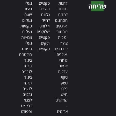
דרגות
טקטיים
נעלי
שליחה
חגורות
מוצרים
ריצת
Alternative:
למדים
נלווים
שטח
חוגרונים
לחייל
נעליים
וארנקים
וללוחם
טקטיות
כומתות
שלוקרים
נעליים
וסיכות
טקטיים
צבאיות
צה"ל
תיקים
נעלי
לדרמנים
טקטיים
ספורט
ואולרים
בוקסרים
מיתרי
ביגוד
צניחה
תרמי
ערכות
לגברים
ניקוי
ביגוד
נשק
תרמי
פנסי
לנשים
ראש
גרביים
שאקלים
לצבא
-
דרייפיט
אבזמים
וספורט