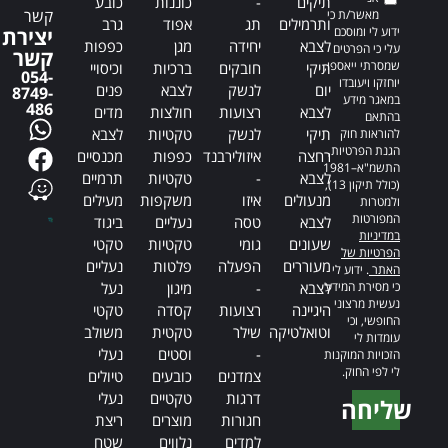
תיקים
-
כוננות
כובע
קשר
מאשר/ת כי
ותרמילים
תג
אפוד
גרב
ידוע לי ומוסכם
יצירת
לצבא
יחידה
מגן
כפפות
עלי כי הפרטים
קשר
שמסרתי ייאספו,
תיקי
חובקים
ברכיות
וכיסויי
054-
יוחזקו ויעובדו
יום
לנשק
לצבא
פנים
8749-
במאגר מידע
486
לצבא
רצועות
חולצות
מדים
בהתאם
תיקי
לנשק
טקטיות
לצבא
להוראות חוק
הגנת הפרטיות,
רחצה
איזולירבנד
כפפות
מכנסיים
התשמ"א–1981
לצבא
-
טקטיות
תרמיים
(כולל תיקון 13),
מנעולים
איזו
משקפות
מעילים
ולמטרות
המפורטות
לצבא
טסה
נעליים
ביגוד
במדיניות
שעונים
גומי
טקטיות
טקטי
הפרטיות של
מעוררים
הפעלה
פלטות
נעליים
האתר
. ידוע לי
כי מסירת המידע
לצבא
-
מיגון
נעל
נעשית מרצוני
היגיינה
רצועות
קסדה
טקטי
החופשי, וכי
וטואלטיקה
שילר
טקטית
משולב
עומדות לי
-
וסטים
נעלי
הזכויות המוקנות
לי לפי החוק.
צמדנים
כובעים
טיולים
דרגות
טקטיים
נעלי
שליחה
חגורות
מוצרים
ריצת
Alternative:
למדים
נלווים
שטח