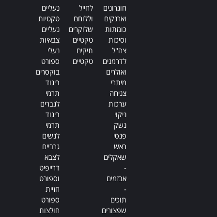
חוגרונים
לחייל
נעליים
וארנקים
וללוחם
טקטיות
כומתות
שלוקרים
נעליים
וסיכות
טקטיים
צבאיות
צה"ל
תיקים
נעלי
לדרמנים
טקטיים
ספורט
ואולרים
בוקסרים
מיתרי
ביגוד
צניחה
תרמי
ערכות
לגברים
ניקוי
ביגוד
נשק
תרמי
פנסי
לנשים
ראש
גרביים
שאקלים
לצבא
-
דרייפיט
אבזמים
וספורט
-
חזיית
תוכים
ספורט
שפצורים
חולצות