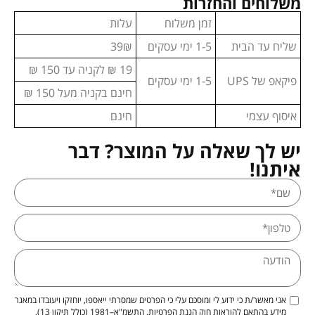
משלוחים והחזרות
זמן משלוח
עלות
שליח עד הבית
1-5 ימי עסקים
39₪
19 ₪ לקניה עד 150 ₪
פיקאפ של UPS
1-5 ימי עסקים
חינם בקניה מעל 150 ₪
איסוף עצמי
חינם
יש לך שאלה על המוצר? דבר
איתנו!
אני מאשר/ת כי ידוע לי ומוסכם עלי כי הפרטים שמסרתי ייאספו, יוחזקו ויעובדו במאגר
מידע בהתאם להוראות חוק הגנת הפרטיות, התשמ"א–1981 (כולל תיקון 13),