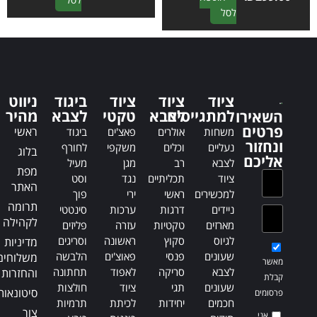
A
לסל
l
l
t
t
e
e
r
r
n
n
a
ציוד
ציוד
ציוד
ביגוד
ניווט
a
t
למתגייסים
לצבא
טקטי
לצבא
מהיר
השאירו
t
i
פרטים
ראשי
משחות
אולרים
פאצ'ים
ביגוד
i
v
ונחזור
נעליים
וכלים
משקפי
לחורף
בלוג
v
e
אליכם
לצבא
רב
מגן
מעיל
e
:
מפת
ציוד
תכליתיים
נגד
וסט
:
האתר
למכשירים
ראשי
ירי
פוך
תרומה
ניידים
דרגות
ערכות
סינטטי
לקהילה
מארזים
טקטיות
עזרה
פליזים
לגיוס
סקוץ
ראשונה
וסריגים
מדיניות
שעונים
פנסי
פאוצ'ים
הלבשה
משלוחים
מאשר
לצבא
סריקה
לאפוד
תחתונה
והחזרות
קבלת
שעונים
תגי
ציוד
חולצות
סיטונאות
פרסומים
חכמים
יחידות
לכיתת
תרמיות
צור
אני