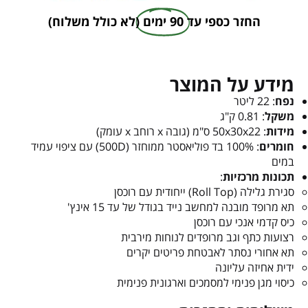
החזר כספי עד
90 ימים
(לא כולל משלוח)
מידע על המוצר
נפח
: 22 ליטר
משקל
: 0.81 ק"ג
מידות
: 50x30x22 ס"מ (גובה x רוחב x עומק)
חומרים
: 100% בד פוליאסטר ממוחזר (500D) עם ציפוי עמיד
במים
תכונות מרכזיות
:
סגירת גלילה (Roll Top) ייחודית עם רוכסן
תא מרופד מובנה למחשב נייד בגודל של עד 15 אינץ'
כיס קדמי אנכי עם רוכסן
רצועות כתף וגב מרופדים לנוחות מירבית
תא אחורי נסתר לאבטחת פריטים יקרים
ידית אחיזה עליונה
כיסוי מגן פנימי למסמכים וארגונית פנימית