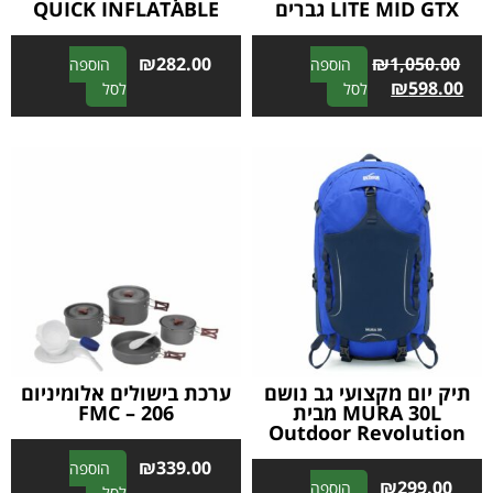
LITE MID GTX גברים
QUICK INFLATABLE
₪
282.00
₪
1,050.00
הוספה
הוספה
A
A
₪
598.00
לסל
לסל
l
l
t
t
e
e
r
r
n
n
a
a
t
t
i
i
v
v
e
e
:
:
תיק יום מקצועי גב נושם
ערכת בישולים אלומיניום
MURA 30L מבית
FMC – 206
Outdoor Revolution
₪
339.00
הוספה
₪
299.00
הוספה
A
לסל