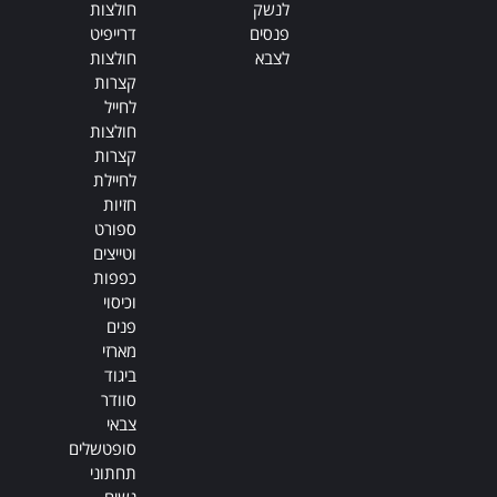
לנשק
חולצות
פנסים
דרייפיט
לצבא
חולצות
קצרות
לחייל
חולצות
קצרות
לחיילת
חזיות
ספורט
וטייצים
כפפות
וכיסוי
פנים
מארזי
ביגוד
סוודר
צבאי
סופטשלים
תחתוני