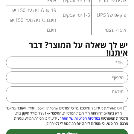
שליח עד הבית
1-5 ימי עסקים
39₪
19 ₪ לקניה עד 150 ₪
פיקאפ של UPS
1-5 ימי עסקים
חינם בקניה מעל 150 ₪
איסוף עצמי
חינם
יש לך שאלה על המוצר? דבר
איתנו!
אני מאשר/ת כי ידוע לי ומוסכם עלי כי הפרטים שמסרתי ייאספו, יוחזקו ויעובדו במאגר
מידע בהתאם להוראות חוק הגנת הפרטיות, התשמ"א–1981 (כולל תיקון 13),
ולמטרות המפורטות
במדיניות הפרטיות של האתר
. ידוע לי כי מסירת המידע נעשית
מרצוני החופשי, וכי עומדות לי הזכויות המוקנות לי לפי החוק.