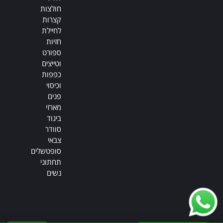
חולצות
קצרות
לחיילת
חזיות
ספורט
וטייצים
כפפות
וכיסוי
פנים
מארזי
ביגוד
סוודר
צבאי
סופטשלים
תחתוני
נשים