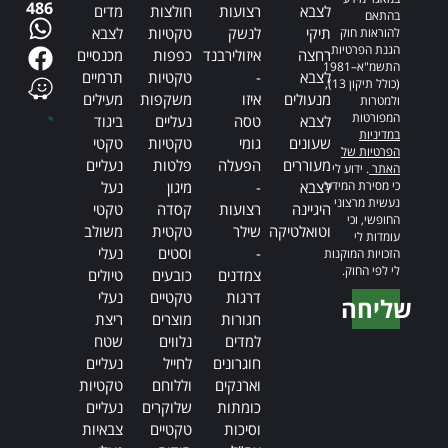
486
לצבא
רצועות
חולצות
מדים
בהתאם
תיקי
לנשק
טקטיות
לצבא
להוראות חוק
הגנת הפרטיות,
רחצה
איזולירבנד
כפפות
מכנסיים
התשמ"א–1981
לצבא
-
טקטיות
תרמיים
(כולל תיקון 13),
מנעולים
איזו
משקפות
מעילים
ולמטרות
המפורטות
לצבא
טסה
נעליים
ביגוד
במדיניות
שעונים
גומי
טקטיות
טקטי
הפרטיות של
מעוררים
הפעלה
פלטות
נעליים
האתר
. ידוע לי
כי מסירת המידע
לצבא
-
מיגון
נעל
נעשית מרצוני
היגיינה
רצועות
קסדה
טקטי
החופשי, וכי
וטואלטיקה
שילר
טקטית
משולב
עומדות לי
-
וסטים
נעלי
הזכויות המוקנות
לי לפי החוק.
צמדנים
כובעים
טיולים
דרגות
טקטיים
נעלי
שליחה
חגורות
מוצרים
ריצת
Alternative:
למדים
נלווים
שטח
חוגרונים
לחייל
נעליים
וארנקים
וללוחם
טקטיות
כומתות
שלוקרים
נעליים
וסיכות
טקטיים
צבאיות