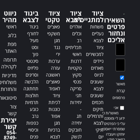
r
n
n
a
ציוד
ציוד
ציוד
ביגוד
ניווט
a
t
למתגייסים
לצבא
טקטי
לצבא
מהיר
השאירו
t
i
פרטים
ראשי
משחות
אולרים
פאצ'ים
ביגוד
i
v
ונחזור
נעליים
וכלים
משקפי
לחורף
בלוג
v
e
אליכם
לצבא
רב
מגן
מעיל
e
:
מפת
ציוד
תכליתיים
נגד
וסט
:
האתר
למכשירים
ראשי
ירי
פוך
תרומה
ניידים
דרגות
ערכות
סינטטי
לקהילה
מארזים
טקטיות
עזרה
פליזים
לגיוס
סקוץ
ראשונה
וסריגים
מדיניות
שעונים
פנסי
פאוצ'ים
הלבשה
משלוחים
מאשר
לצבא
סריקה
לאפוד
תחתונה
והחזרות
קבלת
שעונים
תגי
ציוד
חולצות
סיטונאות
פרסומים
חכמים
יחידות
לכיתת
תרמיות
צור
אני
תיקים
-
כוננות
כובע
קשר
מאשר/ת כי
ותרמילים
תג
אפוד
גרב
ידוע לי ומוסכם
יצירת
לצבא
יחידה
מגן
כפפות
עלי כי הפרטים
קשר
שמסרתי ייאספו,
תיקי
חובקים
ברכיות
וכיסויי
054-
יוחזקו ויעובדו
יום
לנשק
לצבא
פנים
8749-
במאגר מידע