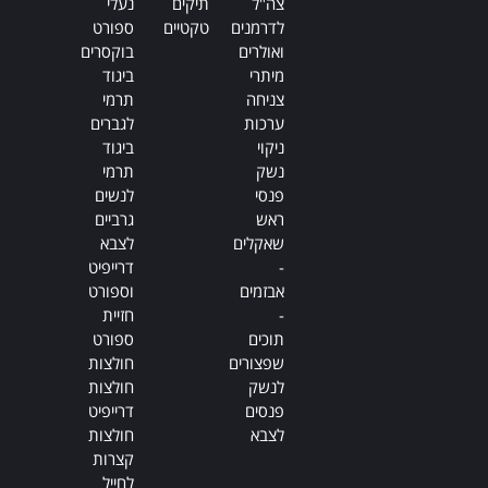
צה"ל
תיקים
נעלי
לדרמנים
טקטיים
ספורט
ואולרים
בוקסרים
מיתרי
ביגוד
צניחה
תרמי
ערכות
לגברים
ניקוי
ביגוד
נשק
תרמי
פנסי
לנשים
ראש
גרביים
שאקלים
לצבא
-
דרייפיט
אבזמים
וספורט
-
חזיית
תוכים
ספורט
שפצורים
חולצות
לנשק
חולצות
פנסים
דרייפיט
לצבא
חולצות
קצרות
לחייל