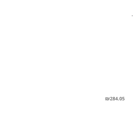
₪
284.05