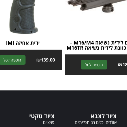
מתאם לידית נשיאה M16/M4 –
ידית אחיזה IMI
ונת לידית נשיאה M16TR
₪
139.00
הוספה לסל
A
₪
1
הוספה לסל
l
t
e
r
n
a
t
i
ציוד לצבא
ציוד טקטי
v
אולרים וכלים רב תכליתיים
פאצ'ים
e