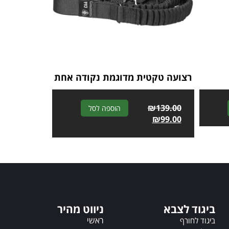
רצועה טקטית מדוגמת נקודה אחת
A
₪
139.00
A
הוספה לסל
l
₪
99.00
l
t
t
e
e
r
r
n
n
a
a
t
t
i
i
ביגוד לצבא
ניווט מהיר
v
v
e
ראשי
e
ביגוד לחורף