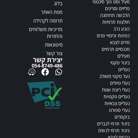
:
:
מעיל וסט פוך סינטטי
בלוג
פליזים וסריגים
מפת האתר
הלבשה תחתונה
תרומה לקהילה
חולצות תרמיות
כובע גרב
מדיניות משלוחים
כפפות וכיסויי פנים
והחזרות
מדים לצבא
סיטונאות
מכנסיים תרמיים
צור קשר
מעילים
יצירת קשר
ביגוד טקטי
054-8749-486
נעליים
נעל טקטי משולב
נעלי טיולים
נעלי ריצת שטח
נעליים טקטיות
נעליים צבאיות
נעלי ספורט
בוקסרים
ביגוד תרמי לגברים
ביגוד תרמי לנשים
גרביים לצבא