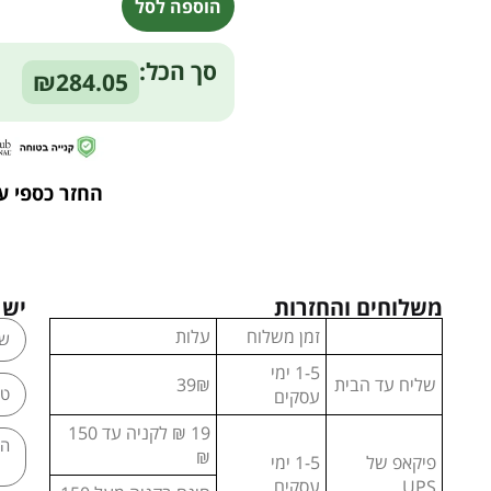
הוספה לסל
Alternative:
סך הכל:
₪284.05
החזר כספי ע
משלוחים והחזרות
יש 
זמן משלוח
עלות
1-5 ימי
שליח עד הבית
39₪
עסקים
19 ₪ לקניה עד 150
₪
פיקאפ של
1-5 ימי
UPS
עסקים