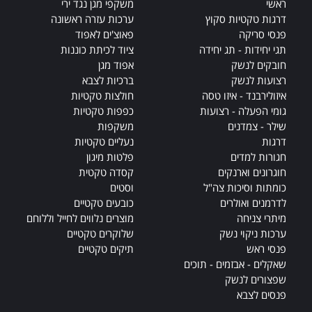
ראשי
משקפי מגן נגד ירי
:
דרגות טקטיות סקוץ
ערכות עזרה ראשונה
פנסי סריקה
פאוצ'ים לאפוד
תגי יחידות - תג יחידה
ציוד לכיתת כוננות
חובקים לנשק
אפוד מגן
רצועות לנשק
ברכיות לצבא
איזולירבנד - איזו טסה
חולצות טקטיות
גומי הפעלה - רצועות
כפפות טקטיות
שילר - צמדנים
משקפות
דרגות
נעליים טקטיות
חגורות למדים
פלטות מיגון
חוגרונים וארנקים
קסדה טקטית
כומתות וסיכות צה"ל
וסטים
לדרמנים ואולרים
כובעים טקטיים
מיתרי צניחה
מוצרים נלווים לחייל וללוחם
ערכות ניקוי נשק
שלוקרים טקטיים
פנסי ראש
תיקים טקטיים
שאקלים - אבזמים - תוכים
שפצורים לנשק
פנסים לצבא