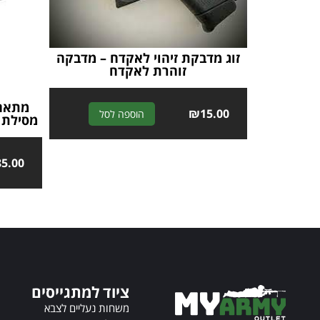
זוג מדבקת זיהוי לאקדח – מדבקה
זוהרת לאקדח
A
₪
15.00
הוספה לסל
מסילת כו
l
t
e
85.00
r
n
a
t
i
v
e
:
ציוד למתגייסים
משחות נעליים לצבא