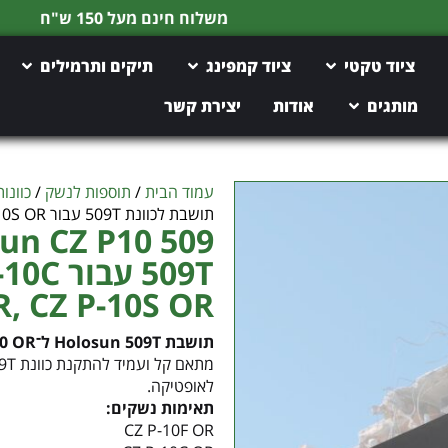
משלוח חינם מעל 150 ש"ח
ציוד טקטי
ציוד קמפינג
תיקים ותרמילים
מותגים
אודות
יצירת קשר
עמוד הבית
/
תוספות לנשק
/
כוונו
תושבת לכוונת 509T עבור CZ P-10F OR, CZ P-10C OR, CZ P-10S OR
509T ע
, CZ P-10S OR
תושבת Holosun 509T ל־CZ P-10 OR
לאופטיקה.
תאימות נשקים:
CZ P-10F OR