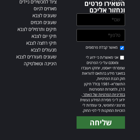
ציוד למכשירים ניידים
השאירו פרטים
מארזים לגיוס
ונחזור אליכם
שעונים לצבא
שעונים חכמים
תיקים ותרמילים לצבא
תיקי יום לצבא
תיקי רחצה לצבא
מאשר קבלת פרסומים
מנעולים לצבא
שעונים מעוררים לצבא
אני מאשר/ת כי ידוע לי
ומוסכם עלי כי הפרטים
היגיינה וטואלטיקה
שמסרתי ייאספו, יוחזקו ויעובדו
במאגר מידע בהתאם להוראות
חוק הגנת הפרטיות,
התשמ"א–1981 (כולל תיקון
13), ולמטרות המפורטות
במדיניות הפרטיות של האתר
.
ידוע לי כי מסירת המידע נעשית
מרצוני החופשי, וכי עומדות לי
הזכויות המוקנות לי לפי החוק.
שליחה
Alternative: