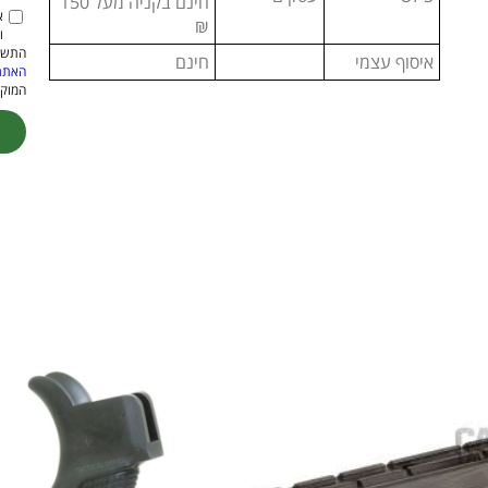
חינם בקניה מעל 150
א
₪
ו
התשמ"א–1981 (כולל תיקון
איסוף עצמי
חינם
האתר
המוקנ
ive: