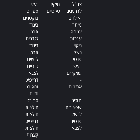
צה"ל
תיקים
נעלי
לדרמנים
טקטיים
ספורט
ואולרים
בוקסרים
מיתרי
ביגוד
צניחה
תרמי
ערכות
לגברים
ניקוי
ביגוד
נשק
תרמי
פנסי
לנשים
ראש
גרביים
שאקלים
לצבא
-
דרייפיט
אבזמים
וספורט
-
חזיית
תוכים
ספורט
שפצורים
חולצות
לנשק
חולצות
פנסים
דרייפיט
לצבא
חולצות
קצרות