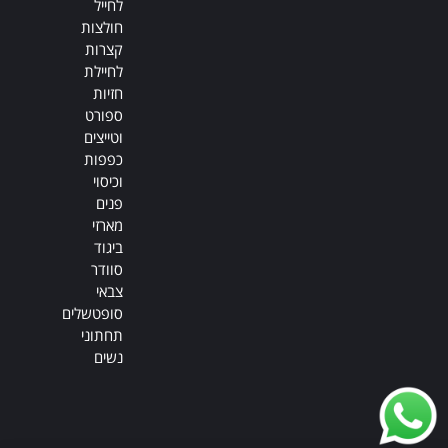
לחייל
חולצות
קצרות
לחיילת
חזיות
ספורט
וטייצים
כפפות
וכיסוי
פנים
מארזי
ביגוד
סוודר
צבאי
סופטשלים
תחתוני
נשים