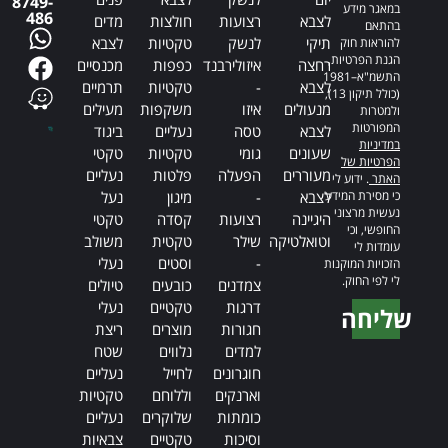
8749-
במאגר מידע
486
לצבא
רצועות
חולצות
מדים
בהתאם
תיקי
לנשק
טקטיות
לצבא
להוראות חוק
הגנת הפרטיות,
רחצה
איזולירבנד
כפפות
מכנסיים
התשמ"א–1981
לצבא
-
טקטיות
תרמיים
(כולל תיקון 13),
מנעולים
איזו
משקפות
מעילים
ולמטרות
המפורטות
לצבא
טסה
נעליים
ביגוד
במדיניות
שעונים
גומי
טקטיות
טקטי
הפרטיות של
מעוררים
הפעלה
פלטות
נעליים
האתר
. ידוע לי
כי מסירת המידע
לצבא
-
מיגון
נעל
נעשית מרצוני
היגיינה
רצועות
קסדה
טקטי
החופשי, וכי
וטואלטיקה
שילר
טקטית
משולב
עומדות לי
-
וסטים
נעלי
הזכויות המוקנות
לי לפי החוק.
צמדנים
כובעים
טיולים
דרגות
טקטיים
נעלי
שליחה
חגורות
מוצרים
ריצת
Alternative:
למדים
נלווים
שטח
חוגרונים
לחייל
נעליים
וארנקים
וללוחם
טקטיות
כומתות
שלוקרים
נעליים
וסיכות
טקטיים
צבאיות