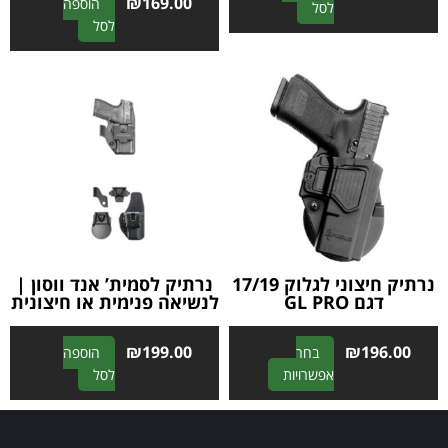
₪
169.00
הוספה
A
לסל
A
לסל
l
l
t
t
e
e
r
r
n
n
a
a
t
t
i
i
v
v
e
e
:
:
נרתיק חיצוני לגלוק 17/19
נרתיק לסמית’ אנד ווסון |
דגם GL PRO
לנשיאה פנימית או חיצונית
₪
199.00
₪
196.00
בחר
הוספה
A
A
אפשרויות
לסל
l
l
t
t
e
e