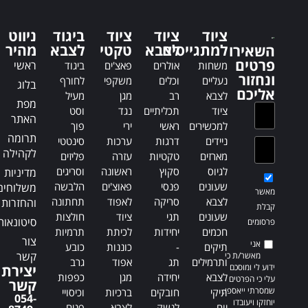
r
r
n
n
ציוד
ציוד
ציוד
ביגוד
ניווט
a
a
למתגייסים
לצבא
טקטי
לצבא
מהיר
השאירו
t
t
פרטים
ראשי
משחות
אולרים
פאצ'ים
ביגוד
i
i
ונחזור
נעליים
וכלים
משקפי
לחורף
בלוג
v
v
אליכם
לצבא
רב
מגן
מעיל
e
e
מפת
ציוד
תכליתיים
נגד
וסט
:
:
האתר
למכשירים
ראשי
ירי
פוך
תרומה
ניידים
דרגות
ערכות
סינטטי
לקהילה
מארזים
טקטיות
עזרה
פליזים
לגיוס
סקוץ
ראשונה
וסריגים
מדיניות
שעונים
פנסי
פאוצ'ים
הלבשה
משלוחים
מאשר
לצבא
סריקה
לאפוד
תחתונה
והחזרות
קבלת
שעונים
תגי
ציוד
חולצות
סיטונאות
פרסומים
חכמים
יחידות
לכיתת
תרמיות
צור
אני
תיקים
-
כוננות
כובע
קשר
מאשר/ת כי
ותרמילים
תג
אפוד
גרב
ידוע לי ומוסכם
יצירת
לצבא
יחידה
מגן
כפפות
עלי כי הפרטים
קשר
שמסרתי ייאספו,
תיקי
חובקים
ברכיות
וכיסויי
054-
יוחזקו ויעובדו
יום
לנשק
לצבא
פנים