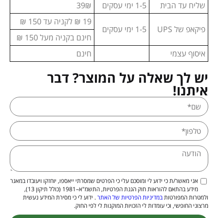
שליח עד הבית
1-5 ימי עסקים
39₪
19 ₪ לקניה עד 150 ₪
פיקאפ של UPS
1-5 ימי עסקים
חינם בקניה מעל 150 ₪
איסוף עצמי
חינם
יש לך שאלה על המוצר? דבר
איתנו!
אני מאשר/ת כי ידוע לי ומוסכם עלי כי הפרטים שמסרתי ייאספו, יוחזקו ויעובדו במאגר
מידע בהתאם להוראות חוק הגנת הפרטיות, התשמ"א–1981 (כולל תיקון 13),
ולמטרות המפורטות
במדיניות הפרטיות של האתר
. ידוע לי כי מסירת המידע נעשית
מרצוני החופשי, וכי עומדות לי הזכויות המוקנות לי לפי החוק.