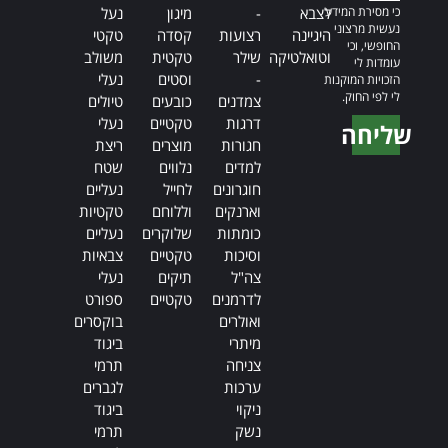
כי מסירת המידע
לצבא
-
מיגון
נעל
נעשית מרצוני
היגיינה
רצועות
קסדה
טקטי
החופשי, וכי
וטואלטיקה
שילר
טקטית
משולב
עומדות לי
-
וסטים
נעלי
הזכויות המוקנות
לי לפי החוק.
צמדנים
כובעים
טיולים
דרגות
טקטיים
נעלי
שליחה
חגורות
מוצרים
ריצת
Alternative:
למדים
נלווים
שטח
חוגרונים
לחייל
נעליים
וארנקים
וללוחם
טקטיות
כומתות
שלוקרים
נעליים
וסיכות
טקטיים
צבאיות
צה"ל
תיקים
נעלי
לדרמנים
טקטיים
ספורט
ואולרים
בוקסרים
מיתרי
ביגוד
צניחה
תרמי
ערכות
לגברים
ניקוי
ביגוד
נשק
תרמי