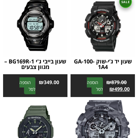
שעון יד ג’י-שוק GA-100-
שעון בייבי ג'י BG169R-1 –
1A4
מגוון צבעים
₪
349.00
₪
879.00
הוספה
הוספה
A
A
₪
499.00
לסל
לסל
l
l
t
t
e
e
r
r
n
n
a
a
t
t