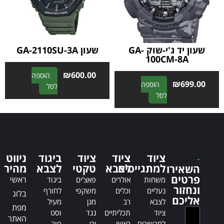
i
i
v
v
e
e
:
:
שעון יד ג'י-שוק GA-
שעון GA-2110SU-3A
100CM-8A
₪
600.00
הוספה
₪
699.00
הוספה
A
לסל
A
לסל
l
l
t
t
e
e
r
r
n
n
a
ציוד
ציוד
ציוד
ביגוד
ניווט
a
t
למתגייסים
לצבא
טקטי
לצבא
מהיר
השאירו
t
i
פרטים
ראשי
משחות
אולרים
פאצ'ים
ביגוד
i
v
ונחזור
נעליים
וכלים
משקפי
לחורף
בלוג
v
e
אליכם
לצבא
רב
מגן
מעיל
e
:
מפת
ציוד
תכליתיים
נגד
וסט
:
האתר
למכשירים
ראשי
ירי
פוך