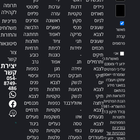
תרומה
ניידים
דרגות
ערכות
סינטטי
לקהילה
מארזים
טקטיות
עזרה
פליזים
לגיוס
סקוץ
ראשונה
וסריגים
מדיניות
שעונים
פנסי
פאוצ'ים
הלבשה
משלוחים
מאשר
לצבא
סריקה
לאפוד
תחתונה
והחזרות
קבלת
שעונים
תגי
ציוד
חולצות
סיטונאות
פרסומים
חכמים
יחידות
לכיתת
תרמיות
צור
אני
תיקים
-
כוננות
כובע
קשר
מאשר/ת כי
ותרמילים
תג
אפוד
גרב
ידוע לי ומוסכם
יצירת
לצבא
יחידה
מגן
כפפות
עלי כי הפרטים
קשר
שמסרתי ייאספו,
תיקי
חובקים
ברכיות
וכיסויי
054-
יוחזקו ויעובדו
יום
לנשק
לצבא
פנים
8749-
במאגר מידע
486
לצבא
רצועות
חולצות
מדים
בהתאם
תיקי
לנשק
טקטיות
לצבא
להוראות חוק
הגנת הפרטיות,
רחצה
איזולירבנד
כפפות
מכנסיים
התשמ"א–1981
לצבא
-
טקטיות
תרמיים
(כולל תיקון 13),
מנעולים
איזו
משקפות
מעילים
ולמטרות
המפורטות
לצבא
טסה
נעליים
ביגוד
במדיניות
שעונים
גומי
טקטיות
טקטי
הפרטיות של
מעוררים
הפעלה
פלטות
נעליים
האתר
. ידוע לי