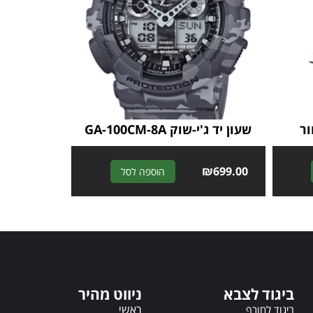
שעון יד ג'י-שוק GA-100CM-8A
A
₪
699.00
A
הוספה לסל
l
l
t
t
e
e
r
r
n
n
a
a
t
t
ביגוד לצבא
ניווט מהיר
i
i
v
ראשי
v
ביגוד לחורף