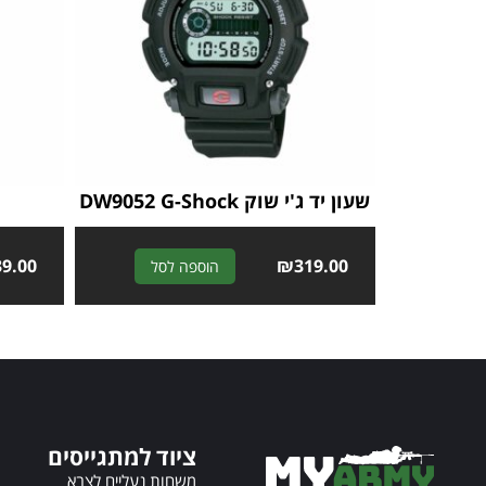
שעון יד ג'י שוק DW9052 G-Shock
39.00
A
₪
319.00
הוספה לסל
l
t
e
r
n
a
t
ציוד למתגייסים
i
v
משחות נעליים לצבא