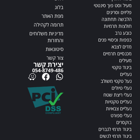
e
e
מעיל וסט פוך סינטטי
בלוג
:
:
פליזים וסריגים
מפת האתר
הלבשה תחתונה
תרומה לקהילה
חולצות תרמיות
כובע גרב
מדיניות משלוחים
כפפות וכיסויי פנים
והחזרות
מדים לצבא
סיטונאות
מכנסיים תרמיים
צור קשר
מעילים
יצירת קשר
ביגוד טקטי
054-8749-486
נעליים
נעל טקטי משולב
נעלי טיולים
נעלי ריצת שטח
נעליים טקטיות
נעליים צבאיות
נעלי ספורט
בוקסרים
ביגוד תרמי לגברים
ביגוד תרמי לנשים