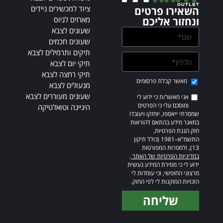
e
ציוד למכשירים ניידים
השאירו פרטים
:
מארזים לגיוס
ונחזור אליכם
שעונים לצבא
שעונים חכמים
תיקים ותרמילים לצבא
תיקי יום לצבא
תיקי רחצה לצבא
מאשר קבלת פרסומים
מנעולים לצבא
שעונים מעוררים לצבא
אני מאשר/ת כי ידוע לי
ומוסכם עלי כי הפרטים
היגיינה וטואלטיקה
שמסרתי ייאספו, יוחזקו ויעובדו
במאגר מידע בהתאם להוראות
חוק הגנת הפרטיות,
התשמ"א–1981 (כולל תיקון
13), ולמטרות המפורטות
במדיניות הפרטיות של האתר
.
ידוע לי כי מסירת המידע נעשית
מרצוני החופשי, וכי עומדות לי
הזכויות המוקנות לי לפי החוק.
שליחה
Alternative: