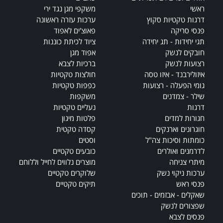
e
ראשי
משקפי מגן נגד ירי
:
דרגות טקטיות סקוץ
ערכות עזרה ראשונה
פנסי סריקה
פאוצ'ים לאפוד
תגי יחידות - תג יחידה
ציוד לכיתת כוננות
חובקים לנשק
אפוד מגן
רצועות לנשק
ברכיות לצבא
איזולירבנד - איזו טסה
חולצות טקטיות
גומי הפעלה - רצועות
כפפות טקטיות
שילר - צמדנים
משקפות
דרגות
נעליים טקטיות
חגורות למדים
פלטות מיגון
חוגרונים וארנקים
קסדה טקטית
כומתות וסיכות צה"ל
וסטים
לדרמנים ואולרים
כובעים טקטיים
מיתרי צניחה
מוצרים נלווים לחייל וללוחם
ערכות ניקוי נשק
שלוקרים טקטיים
פנסי ראש
תיקים טקטיים
שאקלים - אבזמים - תוכים
שפצורים לנשק
פנסים לצבא