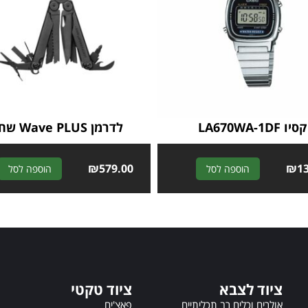
קסיו LA670WA-1DF
לדרמן Wave PLUS שחור
₪
579.00
A
₪
1
הוספה לסל
הוספה לסל
l
t
e
r
n
a
t
ציוד לצבא
ציוד טקטי
i
v
אולרים וכלים רב תכליתיים
פאצ'ים