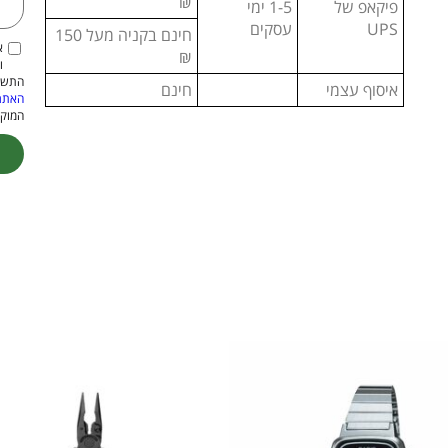
₪
פיקאפ של
1-5 ימי
UPS
עסקים
חינם בקניה מעל 150
א
₪
ו
התשמ"א–1981 (כולל תיקון
איסוף עצמי
חינם
האתר
המוקנ
ive: