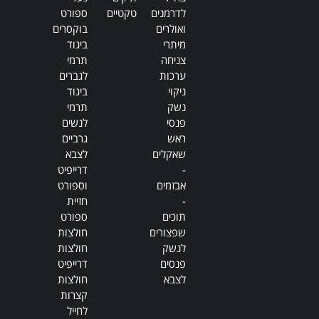
לדרמנים
טקטיים
ספורט
ואולרים
בוקסרים
מיתרי
ביגוד
צניחה
תרמי
ערכות
לגברים
ניקוי
ביגוד
נשק
תרמי
פנסי
לנשים
ראש
גרביים
שאקלים
לצבא
-
דרייפיט
אבזמים
וספורט
-
חזיית
תוכים
ספורט
שפצורים
חולצות
לנשק
חולצות
פנסים
דרייפיט
לצבא
חולצות
קצרות
לחייל