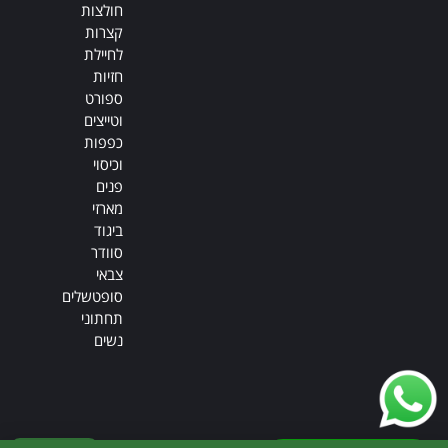
חולצות
קצרות
לחיילת
חזיות
ספורט
וטייצים
כפפות
וכיסוי
פנים
מארזי
ביגוד
סוודר
צבאי
סופטשלים
תחתוני
נשים