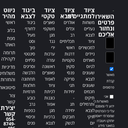
n
a
ציוד
ציוד
ציוד
ביגוד
ניווט
a
t
למתגייסים
לצבא
טקטי
לצבא
מהיר
השאירו
t
i
פרטים
ראשי
משחות
אולרים
פאצ'ים
ביגוד
i
v
ונחזור
נעליים
וכלים
משקפי
לחורף
בלוג
v
e
אליכם
לצבא
רב
מגן
מעיל
e
:
מפת
ציוד
תכליתיים
נגד
וסט
:
האתר
למכשירים
ראשי
ירי
פוך
תרומה
ניידים
דרגות
ערכות
סינטטי
לקהילה
מארזים
טקטיות
עזרה
פליזים
לגיוס
סקוץ
ראשונה
וסריגים
מדיניות
שעונים
פנסי
פאוצ'ים
הלבשה
משלוחים
מאשר
לצבא
סריקה
לאפוד
תחתונה
והחזרות
קבלת
שעונים
תגי
ציוד
חולצות
סיטונאות
פרסומים
חכמים
יחידות
לכיתת
תרמיות
צור
אני
תיקים
-
כוננות
כובע
קשר
מאשר/ת כי
ותרמילים
תג
אפוד
גרב
ידוע לי ומוסכם
יצירת
לצבא
יחידה
מגן
כפפות
עלי כי הפרטים
קשר
שמסרתי ייאספו,
תיקי
חובקים
ברכיות
וכיסויי
054-
יוחזקו ויעובדו
יום
לנשק
לצבא
פנים
8749-
במאגר מידע