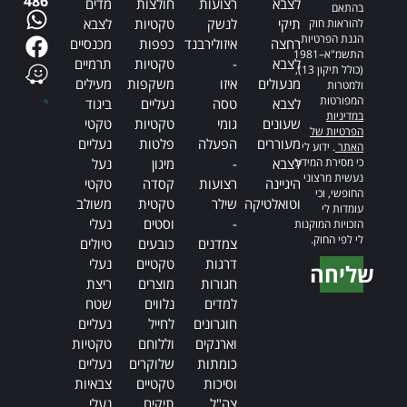
486
לצבא
רצועות
חולצות
מדים
בהתאם
תיקי
לנשק
טקטיות
לצבא
להוראות חוק
הגנת הפרטיות,
רחצה
איזולירבנד
כפפות
מכנסיים
התשמ"א–1981
לצבא
-
טקטיות
תרמיים
(כולל תיקון 13),
מנעולים
איזו
משקפות
מעילים
ולמטרות
המפורטות
לצבא
טסה
נעליים
ביגוד
במדיניות
שעונים
גומי
טקטיות
טקטי
הפרטיות של
מעוררים
הפעלה
פלטות
נעליים
האתר
. ידוע לי
כי מסירת המידע
לצבא
-
מיגון
נעל
נעשית מרצוני
היגיינה
רצועות
קסדה
טקטי
החופשי, וכי
וטואלטיקה
שילר
טקטית
משולב
עומדות לי
-
וסטים
נעלי
הזכויות המוקנות
לי לפי החוק.
צמדנים
כובעים
טיולים
דרגות
טקטיים
נעלי
שליחה
חגורות
מוצרים
ריצת
Alternative:
למדים
נלווים
שטח
חוגרונים
לחייל
נעליים
וארנקים
וללוחם
טקטיות
כומתות
שלוקרים
נעליים
וסיכות
טקטיים
צבאיות
צה"ל
תיקים
נעלי