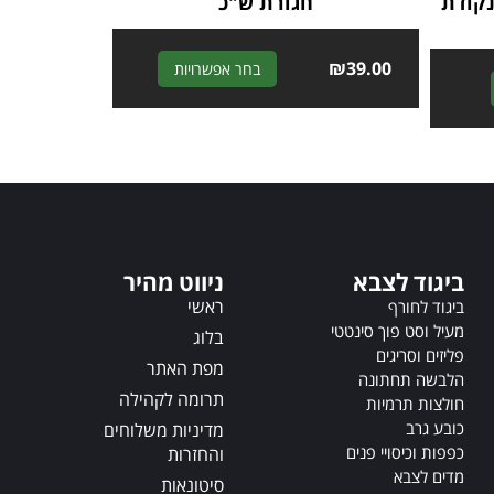
נקודת
חגורת ש"כ
A
₪
39.00
בחר אפשרויות
A
l
l
t
t
e
e
r
r
n
n
a
a
t
t
i
ביגוד לצבא
ניווט מהיר
i
v
v
ראשי
ביגוד לחורף
e
e
מעיל וסט פוך סינטטי
:
בלוג
:
פליזים וסריגים
מפת האתר
הלבשה תחתונה
תרומה לקהילה
חולצות תרמיות
כובע גרב
מדיניות משלוחים
כפפות וכיסויי פנים
והחזרות
מדים לצבא
סיטונאות