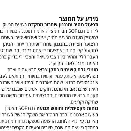
מידע על המוצר
תפעול מהיר ומנגנון שחרור מתקדם
רצועת הנשק
ללוחם דגם SOF מבית מצדה ארמור תוכננה במיוחד כד
להעניק מענה מבצעי מהיר, יעיל ואינטואיטיבי בשטח.
הרצועה מצוידת במנגנון שחרור ופתיחה ייחודי הניתן
לתפעול קל ומהיר באמצעות יד אחת בלבד, מה שמבטי
מעבר חלק ומהיר בין מצבי נשיאה ומצבי ירי בדיוק ברג
האמת ומבלי לאבד זמן יקר.
חומרי גלם קשיחים בתקן צבאי
הרצועה מיוצרת
מפוליאסטר איכותי, עמיד וקשיח במיוחד, המותאם לעב
אינטנסיבית בתנאי שטח מאתגרים ובמזג אוויר משתנה.
היא משלבת אבזמי מתכת חזקים ואמינים שנבנו על פי
תקנים צבאיים מחמירים, המבטיחים עמידות מלאה מפנ
שחיקה וקרעים.
נוחות מקסימלית וחופש תנועה
דגם SOF מצטיין
בעיצוב ארגונומי חכם המפזר את משקל הנשק בצורה
מאוזנת על גוף הלוחם. הרצועה מספקת נוחות מירבית 
במהלך נשיאה ממושכת, סיורים ופעילות טקטית עצימה