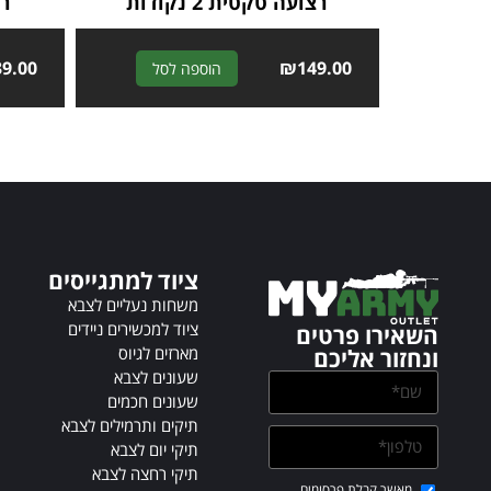
רצועה טקטית 2 נקודות
רצ
39.00
A
₪
149.00
הוספה לסל
l
t
e
r
n
a
t
i
ציוד למתגייסים
v
משחות נעליים לצבא
e
ציוד למכשירים ניידים
השאירו פרטים
:
מארזים לגיוס
ונחזור אליכם
שעונים לצבא
שעונים חכמים
תיקים ותרמילים לצבא
תיקי יום לצבא
תיקי רחצה לצבא
מאשר קבלת פרסומים