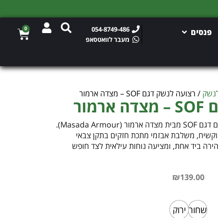
0
054-8749-486
פנסים
מעבר לוואטסאפ
לנשק
/ רצועה לנשק דגם SOF – מצדה ארמור
מור
רצועת נשק טקטית מקצועית ללוחם דגם SOF מבית מצדה ארמור (Masada Armour).
וקשיח, משלבת אבזמי מתכת חזקים בתקן צבאי
ירה ביד אחת, ומציעה נוחות עילאית לצד חופש
₪
139.00
שחור
ירוק