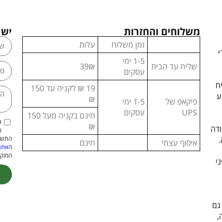
משלוחים והחזרות
יש 
זמן משלוח
עלות
י
1-5 ימי
שליח עד הבית
39₪
עסקים
ח
19 ₪ לקניה עד 150
ע
₪
פיקאפ של
1-5 ימי
UPS
עסקים
חינם בקניה מעל 150
א
₪
ודה
ו
התשמ"א–1981 (כולל תיקון
איסוף עצמי
חינם
האתר
המוקנ
י
ive:
גם
,