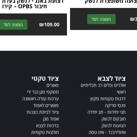
ועה משופצרת לנשק
רצועת באנג'י לנשק בעלת 
חיבור OPBS – קירו
A
₪
הוספה לסל
₪
109.00
הוספה לסל
l
t
e
r
n
a
t
i
ציוד לצבא
ציוד טקטי
v
אולרים וכלים רב תכליתיים
פאצ'ים
e
ראשי
משקפי מגן נגד ירי
:
דרגות טקטיות סקוץ
ערכות עזרה ראשונה
פנסי סריקה
פאוצ'ים לאפוד
תגי יחידות - תג יחידה
ציוד לכיתת כוננות
חובקים לנשק
אפוד מגן
רצועות לנשק
ברכיות לצבא
איזולירבנד - איזו טסה
חולצות טקטיות