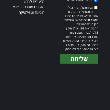
מנעולים לצבא
שעונים מעוררים לצבא
אני מאשר/ת כי ידוע לי
ומוסכם עלי כי הפרטים
היגיינה וטואלטיקה
שמסרתי ייאספו, יוחזקו ויעובדו
במאגר מידע בהתאם להוראות
חוק הגנת הפרטיות,
התשמ"א–1981 (כולל תיקון
13), ולמטרות המפורטות
במדיניות הפרטיות של האתר
.
ידוע לי כי מסירת המידע נעשית
מרצוני החופשי, וכי עומדות לי
הזכויות המוקנות לי לפי החוק.
שליחה
Alternative: