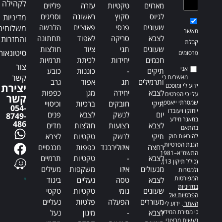
לקהילה
מארזים
טקטיות
עזרה
פליזים
לגיוס
סקוץ
ראשונה
וסריגים
מדיניות
שעונים
פנסי
פאוצ'ים
הלבשה
משלוחים
מאשר
לצבא
סריקה
לאפוד
תחתונה
והחזרות
קבלת
שעונים
תגי
ציוד
חולצות
סיטונאות
פרסומים
חכמים
יחידות
לכיתת
תרמיות
צור
אני
תיקים
-
כוננות
כובע
קשר
מאשר/ת כי
ותרמילים
תג
אפוד
גרב
ידוע לי ומוסכם
יצירת
לצבא
יחידה
מגן
כפפות
עלי כי הפרטים
קשר
שמסרתי ייאספו,
תיקי
חובקים
ברכיות
וכיסויי
054-
יוחזקו ויעובדו
יום
לנשק
לצבא
פנים
8749-
במאגר מידע
486
לצבא
רצועות
חולצות
מדים
בהתאם
תיקי
לנשק
טקטיות
לצבא
להוראות חוק
הגנת הפרטיות,
רחצה
איזולירבנד
כפפות
מכנסיים
התשמ"א–1981
לצבא
-
טקטיות
תרמיים
(כולל תיקון 13),
מנעולים
איזו
משקפות
מעילים
ולמטרות
המפורטות
לצבא
טסה
נעליים
ביגוד
במדיניות
שעונים
גומי
טקטיות
טקטי
הפרטיות של
מעוררים
הפעלה
פלטות
נעליים
האתר
. ידוע לי
כי מסירת המידע
לצבא
-
מיגון
נעל
נעשית מרצוני