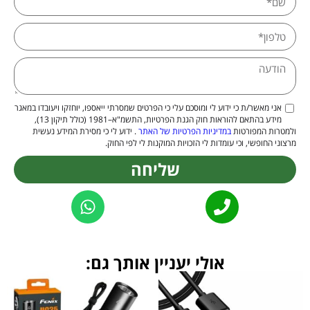
אני מאשר/ת כי ידוע לי ומוסכם עלי כי הפרטים שמסרתי ייאספו, יוחזקו ויעובדו במאגר
מידע בהתאם להוראות חוק הגנת הפרטיות, התשמ"א–1981 (כולל תיקון 13),
ולמטרות המפורטות
במדיניות הפרטיות של האתר
. ידוע לי כי מסירת המידע נעשית
מרצוני החופשי, וכי עומדות לי הזכויות המוקנות לי לפי החוק.
שליחה
Alternative:
אולי יעניין אותך גם: