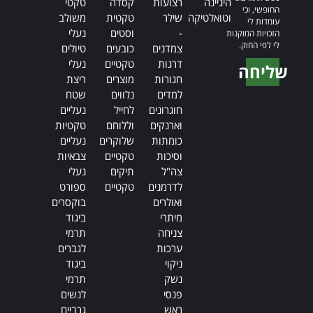
היגיינה
רצועות
קסדה
טקטי
החופשי, וכי
וטואלטיקה
שילר
טקטית
משולב
עומדות לי
-
וסטים
נעלי
הזכויות המוקנות
לי לפי החוק.
צמדנים
כובעים
טיולים
דרגות
טקטיים
נעלי
שליחה
חגורות
מוצרים
ריצת
Alternative:
למדים
נלווים
שטח
חוגרונים
לחייל
נעליים
וארנקים
וללוחם
טקטיות
כומתות
שלוקרים
נעליים
וסיכות
טקטיים
צבאיות
צה"ל
תיקים
נעלי
לדרמנים
טקטיים
ספורט
ואולרים
בוקסרים
מיתרי
ביגוד
צניחה
תרמי
ערכות
לגברים
ניקוי
ביגוד
נשק
תרמי
פנסי
לנשים
ראש
גרביים