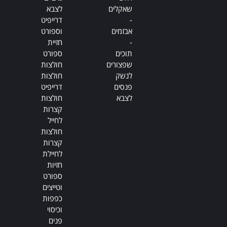
שאקלים
לצבא
-
דרייפיט
אבזמים
וספורט
-
חזיית
תוכים
ספורט
שפצורים
חולצות
לנשק
חולצות
פנסים
דרייפיט
לצבא
חולצות
קצרות
לחייל
חולצות
קצרות
לחיילת
חזיות
ספורט
וטייצים
כפפות
וכיסוי
פנים