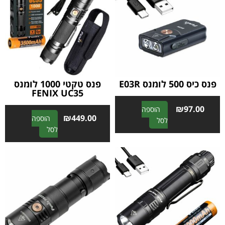
פנס כיס 500 לומנס E03R
פנס טקטי 1000 לומנס
FENIX UC35
₪
97.00
הוספה
₪
449.00
הוספה
A
לסל
A
לסל
l
l
t
t
e
e
r
r
n
n
a
a
t
t
i
i
v