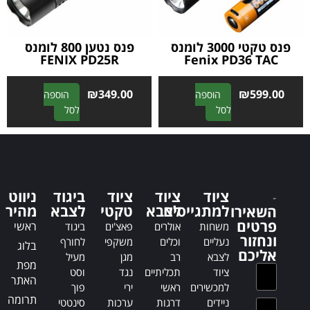
v
e
e
:
:
פנס טקטי 3000 לומנס
פנס נטען 800 לומנס
FENIX PD25R
Fenix ​​PD36 TAC
₪
349.00
₪
599.00
הוספה
הוספה
A
A
לסל
לסל
l
l
t
t
e
e
r
r
n
n
ציוד
ציוד
ציוד
ביגוד
ניווט
a
a
למתגייסים
לצבא
טקטי
לצבא
מהיר
השאירו
t
t
פרטים
ראשי
משחות
אולרים
פאצ'ים
ביגוד
i
i
ונחזור
נעליים
וכלים
משקפי
לחורף
בלוג
v
v
אליכם
לצבא
רב
מגן
מעיל
e
e
מפת
ציוד
תכליתיים
נגד
וסט
:
:
האתר
למכשירים
ראשי
ירי
פוך
תרומה
ניידים
דרגות
ערכות
סינטטי