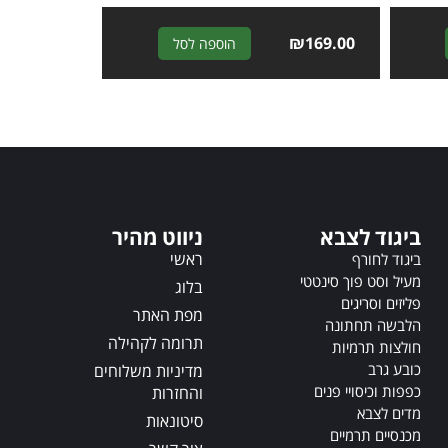
A
₪
169.00
A
הוספה לסל
l
l
t
t
e
e
r
r
n
n
a
a
t
t
i
i
ביגוד לצבא
ניווט מהיר
v
v
ראשי
ביגוד לחורף
e
e
מעיל וסט פוך סינטטי
:
:
בלוג
פליזים וסריגים
מפת האתר
הלבשה תחתונה
תרומה לקהילה
חולצות תרמיות
כובע גרב
מדיניות משלוחים
כפפות וכיסויי פנים
והחזרות
מדים לצבא
סיטונאות
מכנסיים תרמיים