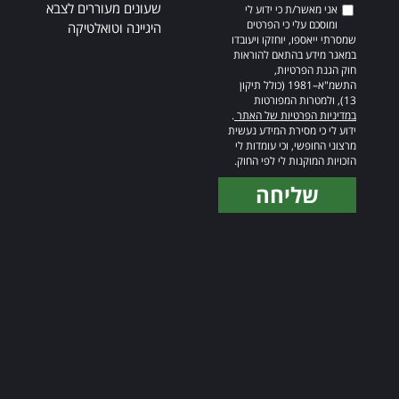
שעונים מעוררים לצבא
אני מאשר/ת כי ידוע לי
ומוסכם עלי כי הפרטים
היגיינה וטואלטיקה
שמסרתי ייאספו, יוחזקו ויעובדו
במאגר מידע בהתאם להוראות
חוק הגנת הפרטיות,
התשמ"א–1981 (כולל תיקון
13), ולמטרות המפורטות
במדיניות הפרטיות של האתר
.
ידוע לי כי מסירת המידע נעשית
מרצוני החופשי, וכי עומדות לי
הזכויות המוקנות לי לפי החוק.
שליחה
Alternative: