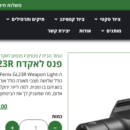
משלוח חינם מעל 150 ש"ח
ציוד טקטי
ציוד קמפינג
תיקים ותרמילים
מותגים
אודות
יצירת קשר
עמוד הבית
/
פנסים
/
פנסים לאקד
פנס לאקדח GL23R – עם לייזר ירוק
בשניהם בו זמנית. למה לייזר ירוק? 
אדום, מה שמעניק לך את הביטחון 
.00
+
−