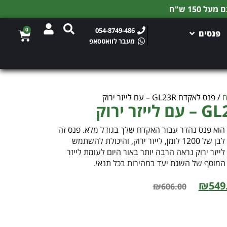
0
054-8749-486
פנסים
מעבר לוואטסאפ
ח
/ פנס לאקדח GL23R – עם לייזר ירוק
ה-Fenix ​​GL23R Weapon Light הוא פנס נהדר עבור האקדח שלך בגודל מלא. פנס זה
כולל שלושה מצבי תאורה כולל אור לבן של 1200 לומן, לייזר ירוק, והיכולת להשתמש
לייזר ירוק נראה הרבה יותר באור היום לעומת לייזר
המוסף של השגת יעד במהירות בכל תנאי.
₪
549
₪
606.00