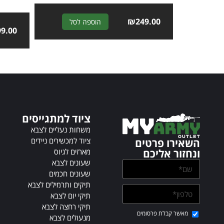
A
₪
249.00
הוספה לסל
99.00
l
t
e
r
n
a
t
i
ציוד למתגייסים
v
משחות נעליים לצבא
e
ציוד למכשירים ניידים
השאירו פרטים
:
מארזים לגיוס
ונחזור אליכם
שעונים לצבא
שעונים חכמים
תיקים ותרמילים לצבא
תיקי יום לצבא
תיקי רחצה לצבא
מאשר קבלת פרסומים
מנעולים לצבא