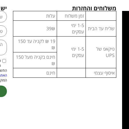
משלוחים והחזרות
יש 
זמן משלוח
עלות
1-5 ימי
שליח עד הבית
39₪
עסקים
19 ₪ לקניה עד 150
₪
פיקאפ של
1-5 ימי
UPS
עסקים
חינם בקניה מעל 150
א
₪
ו
התשמ"א–1981 (כולל תיקון
איסוף עצמי
חינם
האתר
המוקנ
ive: